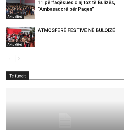
11 përfaqësues dinjitoz të Bulizës,
“Ambasadorë për Paqen”
Aktualitet
ATMOSFERË FESTIVE NË BULQIZË
Aktualitet
Te fundit