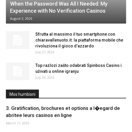
When the Password Was All I Needed: My
Experience with No Verification Casinos
August 3, 2026
Sfrutta al massimo il tuo smartphone con
chiaravallenuoto.it: la piattaforma mobile che
rivoluziona il gioco d’azzardo
July 27, 2026
Top razlozi zašto odabrati Spinboss Casino i
uživati u online igranju
July 24, 2026
Mos humbisni
3. Gratification, brochures et options a l�egard de
abritee leurs casinos en ligne
March 17, 2026