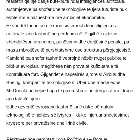
realitetin që një qasje butë-butë ndaj inteligjencës artificiale,
automjeteve pa shofer dhe teknologjive të tjera futuriste nuk
është më e pajtueshme me ambiciet ekonomike.
Ekspertët thonë se një mori sistemesh të inteligjencës
artificiale janë tashmë në përdorim në të gjithë kujdesin
shëndetësor, arsimimin, punësimin dhe drejtësinë penale, pa
masa mbrojtëse të përshtatshme ose struktura përgjegjësisë.
Kamionë pa shofer tashmë veprojnë nëpër rrugët publike të
bllokut evropian, megjithëse nën prova të kufizuara e të
kontrolluara fort. Gjigandët e hapësirës ajrore si Airbus dhe
Boeing, kompani të teknologjisë si Uber dhe madje edhe
McDonald po bëjnë hapa të guximshme në dërgesat me dronë
apo taksitë ajrore.
Edhe qeveritë evropiane tashmë janë duke përqafuar
teknologjinë e njohjes së fytyrës – duke injoruar shqetësimet
kryesore për privatësinë dhe lirinë civile.
Përkthyer dhe përshtatur nga Politico.eu – Bota.al