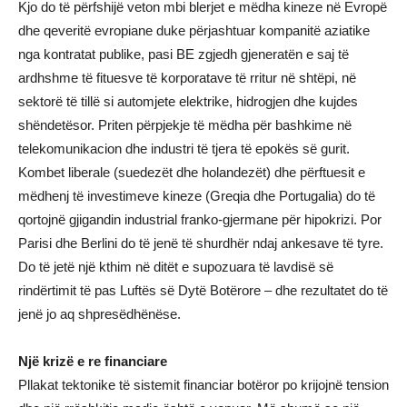
Kjo do të përfshijë veton mbi blerjet e mëdha kineze në Evropë
dhe qeveritë evropiane duke përjashtuar kompanitë aziatike
nga kontratat publike, pasi BE zgjedh gjeneratën e saj të
ardhshme të fituesve të korporatave të rritur në shtëpi, në
sektorë të tillë si automjete elektrike, hidrogjen dhe kujdes
shëndetësor. Priten përpjekje të mëdha për bashkime në
telekomunikacion dhe industri të tjera të epokës së gurit.
Kombet liberale (suedezët dhe holandezët) dhe përftuesit e
mëdhenj të investimeve kineze (Greqia dhe Portugalia) do të
qortojnë gjigandin industrial franko-gjermane për hipokrizi. Por
Parisi dhe Berlini do të jenë të shurdhër ndaj ankesave të tyre.
Do të jetë një kthim në ditët e supozuara të lavdisë së
rindërtimit të pas Luftës së Dytë Botërore – dhe rezultatet do të
jenë jo aq shpresëdhënëse.
Një krizë e re financiare
Pllakat tektonike të sistemit financiar botëror po krijojnë tension