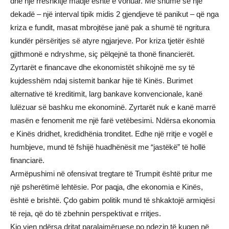
dhe një rrëshkitje madje është e vonuar. Më shumë se një
dekadë – një interval tipik midis 2 gjendjeve të panikut – që nga
kriza e fundit, masat mbrojtëse janë pak a shumë të ngritura
kundër përsëritjes së atyre ngjarjeve. Por kriza tjetër është
gjithmonë e ndryshme, siç pëlqejnë ta thonë financierët.
Zyrtarët e financave dhe ekonomistët shikojnë me sy të
kujdesshëm ndaj sistemit bankar hije të Kinës. Burimet
alternative të kreditimit, larg bankave konvencionale, kanë
lulëzuar së bashku me ekonominë. Zyrtarët nuk e kanë marrë
masën e fenomenit me një farë vetëbesimi. Ndërsa ekonomia
e Kinës dridhet, kredidhënia tronditet. Edhe një rritje e vogël e
humbjeve, mund të fshijë huadhënësit me “jastëkë” të hollë
financiarë.
Armëpushimi në ofensivat tregtare të Trumpit është pritur me
një psherëtimë lehtësie. Por paqja, dhe ekonomia e Kinës,
është e brishtë. Çdo gabim politik mund të shkaktojë armiqësi
të reja, që do të zbehnin perspektivat e rritjes.
Kjo vjen ndërsa dritat paralajmëruese po ndezin të kuqen në