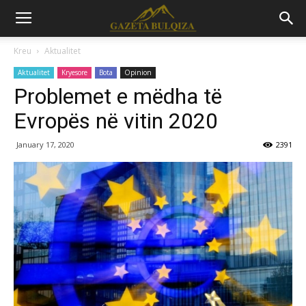
Kreu
Aktualitet
Aktualitet
Kryesore
Bota
Opinion
Problemet e mëdha të
Evropës në vitin 2020
January 17, 2020
2391