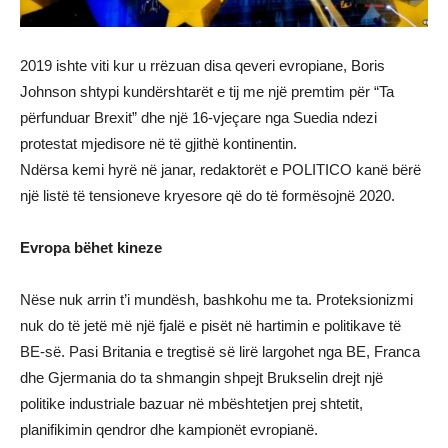
2019 ishte viti kur u rrëzuan disa qeveri evropiane, Boris
Johnson shtypi kundërshtarët e tij me një premtim për “Ta
përfunduar Brexit” dhe një 16-vjeçare nga Suedia ndezi
protestat mjedisore në të gjithë kontinentin.
Ndërsa kemi hyrë në janar, redaktorët e POLITICO kanë bërë
një listë të tensioneve kryesore që do të formësojnë 2020.
Evropa bëhet kineze
Nëse nuk arrin t’i mundësh, bashkohu me ta. Proteksionizmi
nuk do të jetë më një fjalë e pisët në hartimin e politikave të
BE-së. Pasi Britania e tregtisë së lirë largohet nga BE, Franca
dhe Gjermania do ta shmangin shpejt Brukselin drejt një
politike industriale bazuar në mbështetjen prej shtetit,
planifikimin qendror dhe kampionët evropianë.