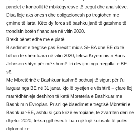
panelet e kontrollit të mbikëqyrësve të tregut dhe analistëve.
Disa lloje aksionesh dhe obligacionesh po tregtohen me
çmime të larta. Këto dy forca së bashku janë të gatshme të
trondisin botën financiare në vitin 2020.
Brexit bëhet edhe më e pistë
Bisedimet e tregtisë pas Brexitit midis SHBA dhe BE do të
bëhen të shëmtuara në vitin 2020, teksa Kryeministri Boris
Johnson shtyn për më shumë liri devijimi nga rregullat e BE-
së.
Me Mbretërinë e Bashkuar tashmë pothuaj të sigurt për t’u
larguar nga BE në 31 janar, kjo lë pyetjen e vështirë – çfarë lloj
marrëdhënieje dëshiron të ketë Mbretëria e Bashkuar me
Bashkimin Evropian. Prisni që bisedimet e tregtisë Mbretëri e
Bashkuar-BE, ashtu si çdo krizë evropiane, të zvarriten deri në
dhjetor 2020, teksa gjithësecili luan një lojë kolosale të pulës
diplomatike.