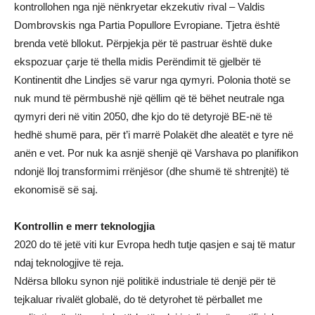
kontrollohen nga një nënkryetar ekzekutiv rival – Valdis
Dombrovskis nga Partia Popullore Evropiane. Tjetra është
brenda vetë bllokut. Përpjekja për të pastruar është duke
ekspozuar çarje të thella midis Perëndimit të gjelbër të
Kontinentit dhe Lindjes së varur nga qymyri. Polonia thotë se
nuk mund të përmbushë një qëllim që të bëhet neutrale nga
qymyri deri në vitin 2050, dhe kjo do të detyrojë BE-në të
hedhë shumë para, për t’i marrë Polakët dhe aleatët e tyre në
anën e vet. Por nuk ka asnjë shenjë që Varshava po planifikon
ndonjë lloj transformimi rrënjësor (dhe shumë të shtrenjtë) të
ekonomisë së saj.
Kontrollin e merr teknologjia
2020 do të jetë viti kur Evropa hedh tutje qasjen e saj të matur
ndaj teknologjive të reja.
Ndërsa blloku synon një politikë industriale të denjë për të
tejkaluar rivalët globalë, do të detyrohet të përballet me