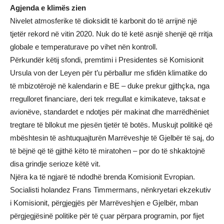
Agjenda e klimës zien
Nivelet atmosferike të dioksidit të karbonit do të arrijnë një
tjetër rekord në vitin 2020. Nuk do të ketë asnjë shenjë që rritja
globale e temperaturave po vihet nën kontroll.
Përkundër këtij sfondi, premtimi i Presidentes së Komisionit
Ursula von der Leyen për t’u përballur me sfidën klimatike do
të mbizotërojë në kalendarin e BE – duke prekur gjithçka, nga
rregulloret financiare, deri tek rregullat e kimikateve, taksat e
avionëve, standardet e ndotjes për makinat dhe marrëdhëniet
tregtare të bllokut me pjesën tjetër të botës. Muskujt politikë që
mbështesin të ashtuquajturën Marrëveshje të Gjelbër të saj, do
të bëjnë që të gjithë këto të miratohen – por do të shkaktojnë
disa grindje serioze këtë vit.
Njëra ka të ngjarë të ndodhë brenda Komisionit Evropian.
Socialisti holandez Frans Timmermans, nënkryetari ekzekutiv
i Komisionit, përgjegjës për Marrëveshjen e Gjelbër, mban
përgjegjësinë politike për të çuar përpara programin, por fijet