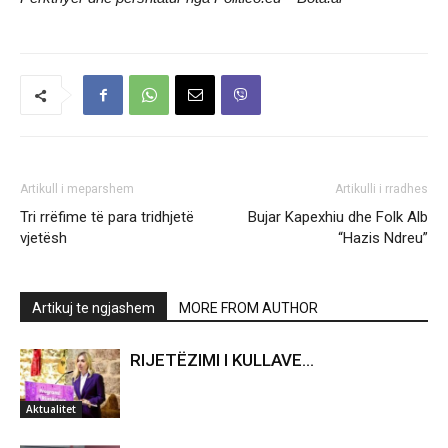
Artikull i meparshem
Artikulli i rradhes
Tri rrëfime të para tridhjetë
Bujar Kapexhiu dhe Folk Alb
vjetësh
“Hazis Ndreu”
Artikuj te ngjashem
MORE FROM AUTHOR
RIJETËZIMI I KULLAVE…
Aktualitet