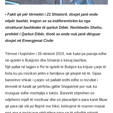
• Fakti që për tërmetin i 21 Shtatorit, dosjet janë ende
nëpër bashki, tregon se sa indiferentizëm ka nga
strukturat bashkiake të qarkut Dibër. Nexhbedin Shehu,
prefekti i Qarkut Dibër, thotë se ende nuk janë dërguar
dosjet në Emergjenat Civile
Tërmet i fuqishëm i 26 nëntorit 2019, nuk kaloi pa pasoja edhe
në qytetin e Bulqizës dhe fshatrat e kësaj bashkie.
Një pallat në lagjen e Re te qytetit te Bulqize ka krijuar çarje të
forta ku po rrezikon jetën e familjeve që jetojnë në të. Sipas
banorëve shkak i çarjes së pallatit erdhi edhe si rezultat i
tërmetit të fundit që përfshiu gjithë Shqipërinë por nuk ka
munguar edhe rreshqitja e tokës. Banorët shprehen se
ndjehemi mjaft të rrezikuar dhe se plasaritjet e para kanë filluar
që para një viti po flejmë me frikë, kërkojmë të marren masat
nga ana e instacave përkatëse para se të ndodhë ndonjë