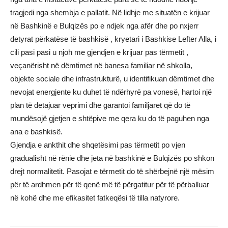
tragjedi nga shembja e pallatit. Në lidhje me situatën e krijuar
në Bashkinë e Bulqizës po e ndjek nga afër dhe po nxjerr
detyrat përkatëse të bashkisë , kryetari i Bashkise Lefter Alla, i
cili pasi pasi u njoh me gjendjen e krijuar pas tërmetit ,
veçanërisht në dëmtimet në banesa familiar në shkolla,
objekte sociale dhe infrastrukturë, u identifikuan dëmtimet dhe
nevojat energjente ku duhet të ndërhyrë pa vonesë, hartoi një
plan të detajuar veprimi dhe garantoi familjaret që do të
mundësojë gjetjen e shtëpive me qera ku do të paguhen nga
ana e bashkisë.
Gjendja e ankthit dhe shqetësimi pas tërmetit po vjen
gradualisht në rënie dhe jeta në bashkinë e Bulqizës po shkon
drejt normalitetit. Pasojat e tërmetit do të shërbejnë një mësim
për të ardhmen për të qenë më të përgatitur për të përballuar
në kohë dhe me efikasitet fatkeqësi të tilla natyrore.