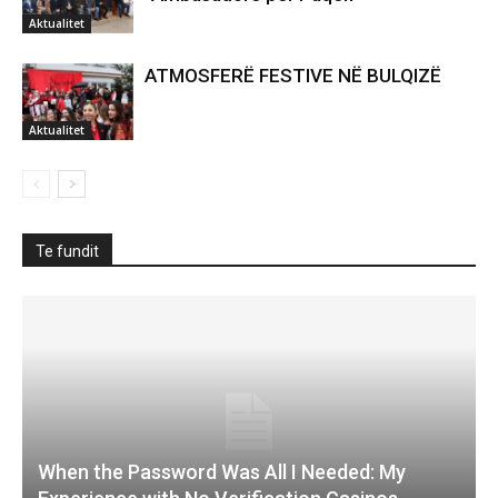
Aktualitet
ATMOSFERË FESTIVE NË BULQIZË
Aktualitet
Te fundit
When the Password Was All I Needed: My