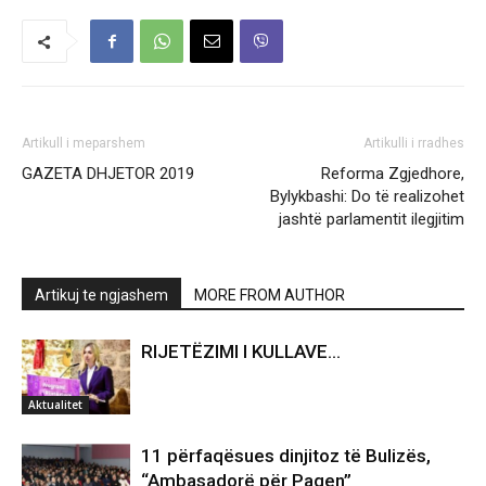
Artikull i meparshem
Artikulli i rradhes
GAZETA DHJETOR 2019
Reforma Zgjedhore,
Bylykbashi: Do të realizohet
jashtë parlamentit ilegjitim
Artikuj te ngjashem
MORE FROM AUTHOR
RIJETËZIMI I KULLAVE…
Aktualitet
11 përfaqësues dinjitoz të Bulizës,
“Ambasadorë për Paqen”