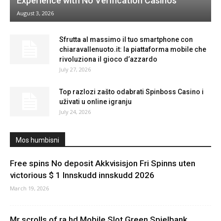
Experience with No Verification Casinos
August 3, 2026
Sfrutta al massimo il tuo smartphone con
chiaravallenuoto.it: la piattaforma mobile che
rivoluziona il gioco d’azzardo
July 27, 2026
Top razlozi zašto odabrati Spinboss Casino i
uživati u online igranju
July 24, 2026
Mos humbisni
Free spins No deposit Akkvisisjon Fri Spinns uten
victorious $ 1 Innskudd innskudd 2026
March 19, 2026
Mr scrolls of ra hd Mobile Slot Green Spielbank