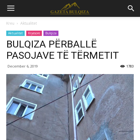
Kreu
Aktualitet
Aktualitet
Kryesore
Bulqiza
BULQIZA PËRBALLË
PASOJAVE TË TËRMETIT
December 6, 2019
1783