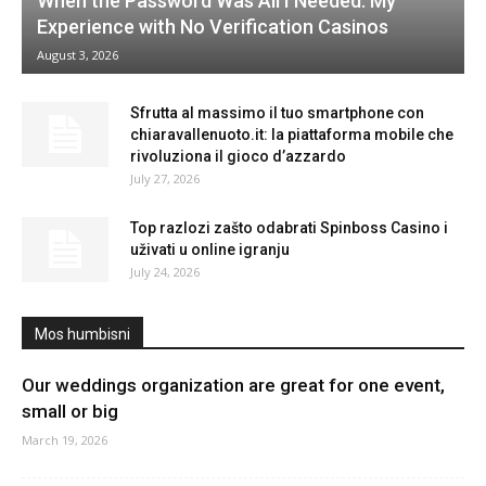
When the Password Was All I Needed: My
Experience with No Verification Casinos
August 3, 2026
Sfrutta al massimo il tuo smartphone con
chiaravallenuoto.it: la piattaforma mobile che
rivoluziona il gioco d’azzardo
July 27, 2026
Top razlozi zašto odabrati Spinboss Casino i
uživati u online igranju
July 24, 2026
Mos humbisni
Our weddings organization are great for one event,
small or big
March 19, 2026