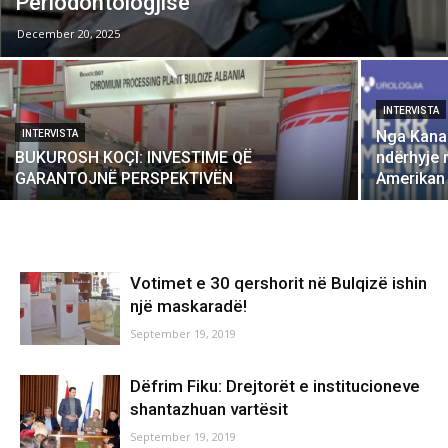
Periodontologjisë
December 20, 2025
INTERVISTA
Nga Kanad
INTERVISTA
BUKUROSH KOÇI: INVESTIME QË
ndërhyje n
GARANTOJNË PERSPEKTIVËN
Amerikan 
Votimet e 30 qershorit në Bulqizë ishin
një maskaradë!
September 19, 2019
Dëfrim Fiku: Drejtorët e institucioneve
shantazhuan vartësit
September 19, 2019