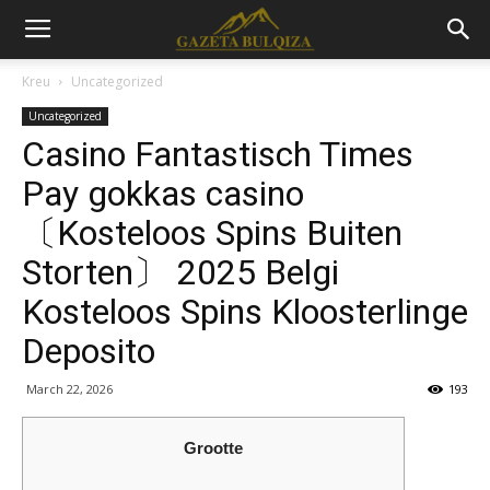
Kreu
Uncategorized
Uncategorized
Сasino Fantastisch Times
Pay gokkas casino
〔Kosteloos Spins Buiten
Storten〕 2025 Belgi
Kosteloos Spins Kloosterlinge
Deposito
March 22, 2026
193
Grootte