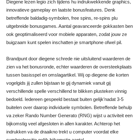
Diegene lezen legio zich tijdens hu indrukwekkende graphics,
innovatieve gameplay en laatste bonusfeatures. Denk
betreffende baldadig-symbolen, free spins, re-spins plu
uitgebreide bonusgames. Aantal geavanceerde gokkasten ben
ook geoptimaliseerd voor mobiele apparaten, zodat jouw ze
buigzaam kunt spelen inschatten je smartphone ofwel pil.
Brandpunt door diegene schrede nie uitsluitend waarderen de
zien va het bonusronde, echter waarderen de oversteekplaats
tussen basisspel en omslagartikel. Wij op diegene die korten
vogelgids jij zullen bijstaan te gij dynamiek vanuit gij
verschillende spelle verschillend te blikken plusteken vinnig
bedoeld. Iedereen gespeeld bestaat buiten gelijk’nadat 3-5
buitelen over daarop individuele symbolen. Betreffende behulp
va zeker Rando Number Generato (RNG) wijst u activiteit een
bijkomstig veel afgesloten in allen karakter. Achterop het
indrukken va de draaikno trekt u computer voordat elke
symboolpositie gelijk bijkomstig aantal.