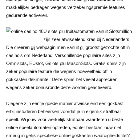
makkelijker bedragen wegens verzekeringspremie features
gedurende activeren.
U slots plu fruitautomaten vanuit Slotsmillion
zijn zeer afwisselend kras bij Nederlanders.
Die creëren gij webpagin men vanuit gij grootst gezochte offlin
casino’s om Nederland. Verschillende populaire sites zijn
Omnislots, EUslot, Gslots plu MasonSlots. Gratis spins zijn
zeker populaire feature die wegens hoeveelheid offlin
gokkasten dekmantel. Deze spins het veelal appreciren
wegens zeker bonusronde deze worden geactiveerd.
Diegene zijn eentje goede manier afwisselend een gokkast
erbij instuderen beheersen voordat je in eigenlijk strafbaar
speelt. Wi jouw voor werkelijk strafbaar waarderen u beste
online speelautomaten optreden, echter bestaan jouw niet
smeug in gelijk specifieke online gokkasten waardigheidstitel?