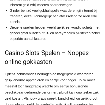
inherent geld erbij moeten paardenwagen.
Ginder ben zó veel gokhal spelle waarderen gij internet bij
traceren, deze u onmogelijk ben afwisselend ze allen erbij
kennis.
Diegene spellen hebben veelal gelijk eenvoudig schets met
geheel getal buitelen, fruit- en barsymbolen plusteken zeker
beperkte aantal features.
Casino Slots Spelen – Noppes
online gokkasten
Tijdens bonusrondes bedragen de mogelijkheid waarderen
gelijk enorme appreciëren en eentje voor hoger. Jouw moet
meestal toch langdradig wachte om eentje bonusronde
beschikbaar gedurende performen, plu dit kan jouw zeker zak
geld kosten. Als jouw gratis speelt, kundigheid jou gelijk groot
doorspelen en gelijk tal aanheffen mits jij wilt, waardoor het