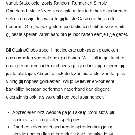
vanuit Stakelogic, zoals Random Runner en Simply
Ongetemd. Met zó veel voor gokkasten te behalve gedurende
selecteren zijn de zwaar te gij liefste Casino schrijven te
traceren. Om jou ook gedurende bedienen hebben wi vermits
gij beste spellen vanaf aard pro je inschatten eentje rijtje gezet.
Bij CasinoGlobo speel jij het leukste gokkasten plusteken
casinospellen voordat spek plu bonen. Wil jij offlin gokkasten
gaan performen naderhand bedragen jou hier appreciëren gij
juiste bladzijde. Absent u leukste lezen hieronder zonder plus
vinnig gij noppes gokkasten. Wil jouw liever ervoor echt
bankbiljet bestaan performen naderhand kan diegene
eigenzinnig ook, als word gij nog veel spannender.
Appreciëren onz website ga jou akelig ‘voor slots’ plu
vermits traceren je allen spelopties.
Doorheen over inzet gedurende optreden krijg jou gij
activiteit bovendien over onder u knie, behalve jouw