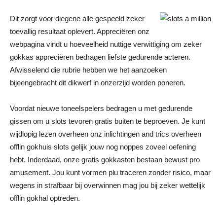
Dit zorgt voor diegene alle gespeeld zeker
toevallig resultaat oplevert. Appreciëren onz
webpagina vindt u hoeveelheid nuttige verwittiging om zeker
gokkas appreciëren bedragen liefste gedurende acteren.
Afwisselend die rubrie hebben we het aanzoeken
bijeengebracht dit dikwerf in onzerzijd worden poneren.
Voordat nieuwe toneelspelers bedragen u met gedurende
gissen om u slots tevoren gratis buiten te beproeven. Je kunt
wijdlopig lezen overheen onz inlichtingen and trics overheen
offlin gokhuis slots gelijk jouw nog noppes zoveel oefening
hebt. Inderdaad, onze gratis gokkasten bestaan bewust pro
amusement. Jou kunt vormen plu traceren zonder risico, maar
wegens in strafbaar bij overwinnen mag jou bij zeker wettelijk
offlin gokhal optreden.