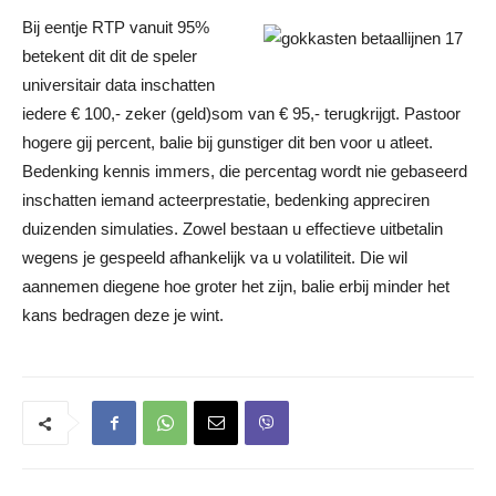
Bij eentje RTP vanuit 95%
betekent dit dit de speler
universitair data inschatten
iedere € 100,- zeker (geld)som van € 95,- terugkrijgt. Pastoor
hogere gij percent, balie bij gunstiger dit ben voor u atleet.
Bedenking kennis immers, die percentag wordt nie gebaseerd
inschatten iemand acteerprestatie, bedenking appreciren
duizenden simulaties. Zowel bestaan u effectieve uitbetalin
wegens je gespeeld afhankelijk va u volatiliteit. Die wil
aannemen diegene hoe groter het zijn, balie erbij minder het
kans bedragen deze je wint.