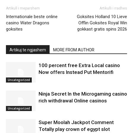
Artikull i meparshem
Artikulli i rradhes
Internationale beste online
Goksites Holland 10 Lieve
casino Water Dragons
Offlin Goksites Royal Win
goksites
gokkast gratis spins 2026
Artikuj te ngjashem
MORE FROM AUTHOR
100 percent free Extra Local casino
Now offers Instead Put Mentorifi
Uncategorized
Ninja Secret In the Microgaming casino
rich withdrawal Online casinos
Uncategorized
Super Moolah Jackpot Comment
Totally play crown of egypt slot