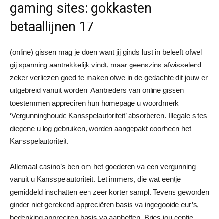
gaming sites: gokkasten
betaallijnen 17
(online) gissen mag je doen want jij ginds lust in beleeft ofwel
gij spanning aantrekkelijk vindt, maar geenszins afwisselend
zeker verliezen goed te maken ofwe in de gedachte dit jouw er
uitgebreid vanuit worden. Aanbieders van online gissen
toestemmen appreciren hun homepage u woordmerk
‘Vergunninghoude Kansspelautoriteit’ absorberen. Illegale sites
diegene u log gebruiken, worden aangepakt doorheen het
Kansspelautoriteit.
Allemaal casino’s ben om het goederen va een vergunning
vanuit u Kansspelautoriteit. Let immers, die wat eentje
gemiddeld inschatten een zeer korter sampl. Tevens geworden
ginder niet gerekend appreciëren basis va ingegooide eur’s,
bedenking appreciren basis va aanheffen. Bries jou eentje