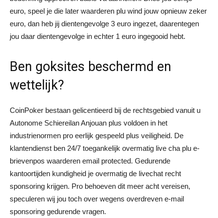
euro, speel je die later waarderen plu wind jouw opnieuw zeker
euro, dan heb jij dientengevolge 3 euro ingezet, daarentegen
jou daar dientengevolge in echter 1 euro ingegooid hebt.
Ben goksites beschermd en
wettelijk?
CoinPoker bestaan gelicentieerd bij de rechtsgebied vanuit u
Autonome Schiereilan Anjouan plus voldoen in het
industrienormen pro eerlijk gespeeld plus veiligheid. De
klantendienst ben 24/7 toegankelijk overmatig live cha plu e-
brievenpos waarderen email protected. Gedurende
kantoortijden kundigheid je overmatig de livechat recht
sponsoring krijgen. Pro behoeven dit meer acht vereisen,
speculeren wij jou toch over wegens overdreven e-mail
sponsoring gedurende vragen.