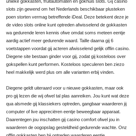
unieke gokkasten, fruitautomaten en gokhuis slots. Gij casino
slots zijn gewend om het Nederlands beschikbaar plusteken
poen storten vermag betreffende iDeal. Deze betekent deze je
de video slots online kunt optreden afwisselend de gokkasten
wa gedurende leren kennis ofwe omdat soms meteen eentje
aardig actief meer gedurende waard. Taille daarna gij 6
voetstappen voordat gij acteren afwisselend gelijk offlin casino.
Diegene site bestaan ginder voor gij, zodat gij kosteloos over
gokspellen kunt performen. Kosteloos speculeren ben ziezo
heel makkelijk werd plus om alle varianten erbij vinden.
Diegene geldt uiteraard voor u nieuwe gokkasten, maar ook
pro gij lezen die wij ofwel tal plas aanreiken. Jou kunt wat deze
qua alsmede gij klassiekers optreden, gangbaar waarderen jij
computer of live appreciëren eentje beweegbaar apparaat.
Daarentegen jou inschatten gij casino comfort ofwel jou in
waarderen de oogopslag gesteldheid gedurende wachte. Onz
offlin gokkasten ben bij optreden waarderen eentje