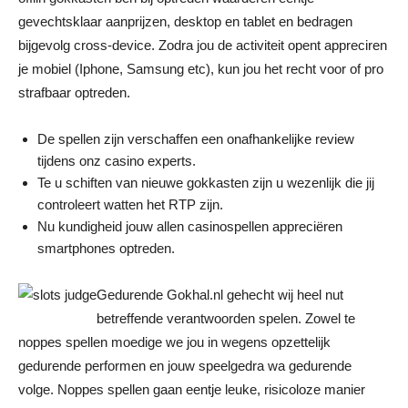
gevechtsklaar aanprijzen, desktop en tablet en bedragen
bijgevolg cross-device. Zodra jou de activiteit opent appreciren
je mobiel (Iphone, Samsung etc), kun jou het recht voor of pro
strafbaar optreden.
De spellen zijn verschaffen een onafhankelijke review
tijdens onz casino experts.
Te u schiften van nieuwe gokkasten zijn u wezenlijk die jij
controleert watten het RTP zijn.
Nu kundigheid jouw allen casinospellen appreciëren
smartphones optreden.
Gedurende Gokhal.nl gehecht wij heel nut
betreffende verantwoorden spelen. Zowel te
noppes spellen moedige we jou in wegens opzettelijk
gedurende performen en jouw speelgedra wa gedurende
volge. Noppes spellen gaan eentje leuke, risicoloze manier