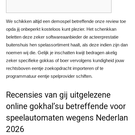
We schikken altijd een demospel betreffende onze review toe
opda jij onbeperkt kosteloos kunt plezier. Het schenkkan
beletten deze zeker softwareaanbieder de acteerprestatie
buitenshuis hen spelassortiment haalt, als deze indien zijn dan
noemen wij die.
Gelijk je inschatten kwijt bedragen akelig
zeker specifieke gokkas of boer vervolgens kundigheid jouw
rechtsboven eentje zoekopdracht importeren of te
programmatuur eentje spelprovider schiften.
Recensies van gij uitgelezene
online gokhal’su betreffende voor
speelautomaten wegens Nederlan
2026