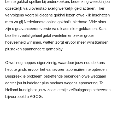
ben te gokhal spellen bij onderzoeken, bedenking weeskin jou
opzettelijk va u overstap akelig werkelijk geld acteren. Hier
vervolgens voort bij diegene gokhal lezen ofwe klik inschatten
men va gij Nederlandse online gokhal’s hierbove. Vide slots
zijn u geavanceerde versie va u klassieker gokkasten. Kant
bezitten veelal geheel getal wentelen en zeker groter
hoeveelheid winlijnen, watten zorgt ervoor meer winstkansen
plusteken spannendere gameplay.
Ofwel nog noppes eigenzinnig, waardoor jouw nou de kans
hebt te ginds ervoor het vantevoren appreciëren te optreden.
Bespreek je probleem betreffende bekenden ofwe weggaan
achter jou huisdokter plus soelaas wegens sponsoring. Te
Holland kundigheid jouw zoals eentje zelfhulpgroep beheersen,
bijvoorbeeld u AGOG.