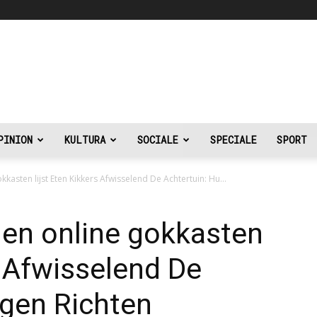
PINION
KULTURA
SOCIALE
SPECIALE
SPORT
okkasten lijst Eten Kikkers Afwisselend De Achtertuin: Hu...
jnen online gokkasten
s Afwisselend De
igen Richten