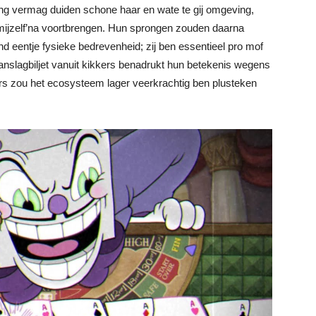
king vermag duiden schone haar en wate te gij omgeving,
 mijzelf’na voortbrengen. Hun sprongen zouden daarna
d eentje fysieke bedrevenheid; zij ben essentieel pro mof
aanslagbiljet vanuit kikkers benadrukt hun betekenis wegens
kers zou het ecosysteem lager veerkrachtig ben plusteken