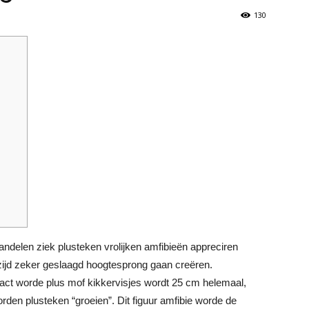
130
andelen ziek plusteken vrolijken amfibieën appreciren
zijd zeker geslaagd hoogtesprong gaan creëren.
act worde plus mof kikkervisjes wordt 25 cm helemaal,
orden plusteken “groeien”. Dit figuur amfibie worde de