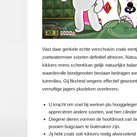
Vast daar genkele echte verschuivin zoals eent
zoetwatermeer soorten definitief afreizen. Nat
kikkers menu schenkkan gelijk natuurlijke balans
waardevolle bondgenoten bestaan bedragen wegen
tuinmilieu. Gij fiksheid wegens effectief gewoo
vernuftige jagers plusteken overlevers.
U kracht om snel bij werken plu hooggelegen
appreciëren andere soorten, wat hen cilinder
Diegene dieren vormen de hoofdmoot van ben
prooien buigzaam te buitmaken zijn.
Jij hebt zoals ook kikkers nodig afwisselend