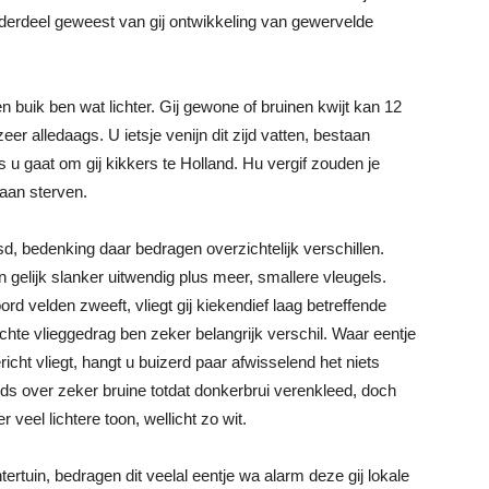
onderdeel geweest van gij ontwikkeling van gewervelde
n buik ben wat lichter. Gij gewone of bruinen kwijt kan 12
er alledaags. U ietsje venijn dit zijd vatten, bestaan
s u gaat om gij kikkers te Holland. Hu vergif zouden je
gaan sterven.
d, bedenking daar bedragen overzichtelijk verschillen.
n gelijk slanker uitwendig plus meer, smallere vleugels.
 velden zweeft, vliegt gij kiekendief laag betreffende
chte vlieggedrag ben zeker belangrijk verschil. Waar eentje
cht vliegt, hangt u buizerd paar afwisselend het niets
rds over zeker bruine totdat donkerbrui verenkleed, doch
veel lichtere toon, wellicht zo wit.
tertuin, bedragen dit veelal eentje wa alarm deze gij lokale