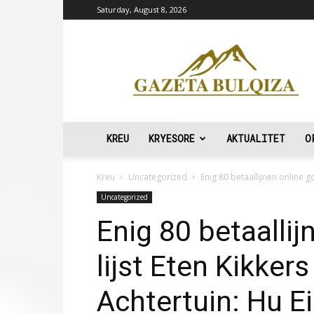
Saturday, August 8, 2026
Gazeta
Bulqiza
KREU
KRYESORE
AKTUALITET
O
Kreu
Uncategorized
Enig 80 betaallijnen online g
Uncategorized
Enig 80 betaalli
lijst Eten Kikker
Achtertuin: Hu E