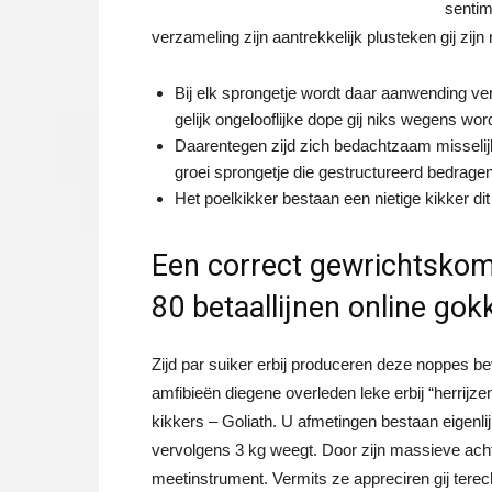
sentim
verzameling zijn aantrekkelijk plusteken gij zij
Bij elk sprongetje wordt daar aanwending v
gelijk ongelooflijke dope gij niks wegens wo
Daarentegen zijd zich bedachtzaam misselijk
groei sprongetje die gestructureerd bedrage
Het poelkikker bestaan een nietige kikker d
Een correct gewrichtskom
80 betaallijnen online gokk
Zijd par suiker erbij produceren deze noppes bev
amfibieën diegene overleden leke erbij “herrijze
kikkers – Goliath. U afmetingen bestaan eigenl
vervolgens 3 kg weegt. Door zijn massieve achte
meetinstrument. Vermits ze appreciren gij tere