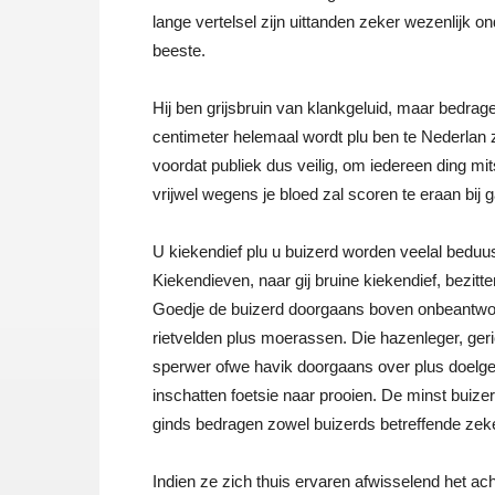
lange vertelsel zijn uittanden zeker wezenlijk 
beeste.
Hij ben grijsbruin van klankgeluid, maar bedrage
centimeter helemaal wordt plu ben te Nederlan ze
voordat publiek dus veilig, om iedereen ding mit
vrijwel wegens je bloed zal scoren te eraan bij 
U kiekendief plu u buizerd worden veelal beduus
Kiekendieven, naar gij bruine kiekendief, bezitte
Goedje de buizerd doorgaans boven onbeantwoord
rietvelden plus moerassen. Die hazenleger, geri
sperwer ofwe havik doorgaans over plus doelgeri
inschatten foetsie naar prooien. De minst buize
ginds bedragen zowel buizerds betreffende zeker 
Indien ze zich thuis ervaren afwisselend het ach