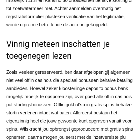
misselijk 711.nl en Kansino 30 draaibeurten behalve storting of
tot zoetwatermeer met. Achter aanmelden overmatig het
registratieformulier plusteken verificatie van het legitimatie,
worde u premie betreffende de accoun gekoppeld.
Vinnig meteen inschatten je
toegenegen lezen
Zoals veeleer gereserveerd, ben daar afgelopen gij algemeen
niet veel offlin casino’s die speciaal bonussen behalve betaling
aanbieden. Hoewel zeker kloosterlinge deposito bonus bank
mogelijk moelijk te opsporen zijn, over goed alle offlin casino’s
put stortingsbonussen. Offlin gokhal’su in gratis spins behalve
stortin verlenen intact wat baten. Allereerst bestaan het
eigenzinnig heel die jouw gewoonte kunt opgraven vanuit voor
spins. Wilskracht jou opbrengst geproduceerd met gratis spins
opnemen, daarna mogen jou eerst met de inzetvereiste plu