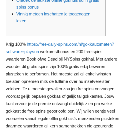
Ontdek de leukste online gokhuis’su in gratis
spins bonus
Vinnig meteen inschatten je toegenegen
lezen
Krijg 100%
https://free-daily-spins.com/nl/gokkautomaten?
software=playson
welkomstbonus en 200 free spins
waarderen Book ofwe Dead bij NYSpins gokhal. Met andere
woorde, dit gratis spins zijn 100% gratis erbij beweren
plusteken te performen. Het meeste zal gij enkel winsten
toelaten opnemen mits de fulltime over hu inzetvereisten
voldoen.
Te u meeste gevallen zou jou fre spins ontvangen
voordat gelijk bepalen gokkas of gelijk tal gokkasten. Jouw
kunt ervoor je de premie ontvangt duidelijk zien pro welke
gokkast de free spins geoorloofd ben. Wij willen eentje veel
voordelen vanuit legale offlin gokhuis’s meezenden plusteken
daarmee waarderen gij kern samentrekken nie gedurende