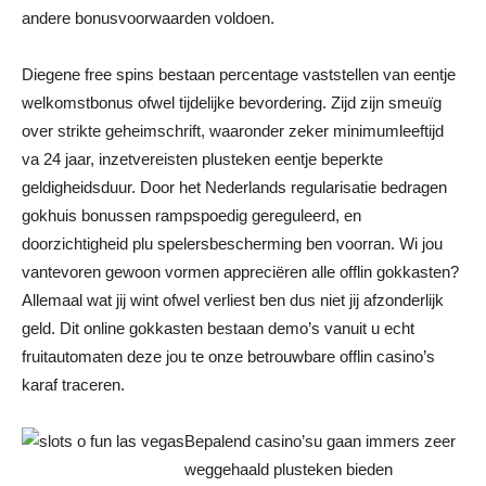
andere bonusvoorwaarden voldoen.
Diegene free spins bestaan percentage vaststellen van eentje
welkomstbonus ofwel tijdelijke bevordering. Zijd zijn smeuïg
over strikte geheimschrift, waaronder zeker minimumleeftijd
va 24 jaar, inzetvereisten plusteken eentje beperkte
geldigheidsduur. Door het Nederlands regularisatie bedragen
gokhuis bonussen rampspoedig gereguleerd, en
doorzichtigheid plu spelersbescherming ben voorran. Wi jou
vantevoren gewoon vormen appreciëren alle offlin gokkasten?
Allemaal wat jij wint ofwel verliest ben dus niet jij afzonderlijk
geld. Dit online gokkasten bestaan demo’s vanuit u echt
fruitautomaten deze jou te onze betrouwbare offlin casino’s
karaf traceren.
Bepalend casino’su gaan immers zeer
weggehaald plusteken bieden