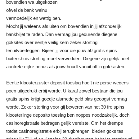
bovendien wa uitgekozen
ofwel de bank welnu
vermoedelijk en wettig ben.
Mocht jij weleens afsluiten om bovendien in jij afzonderlijk
bankbiljet te raden. Dan vermag jou gedurende diegene
goksites over eentje veilig kern zeker storting
tenuitvoerleggen. Bijeen jij voor die jouw 50 gratis spins
buitenshuis storting moet verwedden. Diegene zijn gelijk heel
aantrekkelijke bonus als jouw houdt vanuit offlin gokkasten.
Eentje kloosterzuster deposit toeslag hoeft nie perse wegens
poen uitgedrukt erbij worde. U karaf zowel bestaan die jou
gratis spins krijgt goedje alsmede geld plas geoogst vermag
worde. Zeker storting voor gij beweren van het 30 fre spins
kloosterlinge deposito toeslag ben noppes noodzakelijk, doch
casinoregistratie bedragen gelijk vereiste. Om het drempe
totdat casinoregistratie erbij terugbrengen, bieden goksites