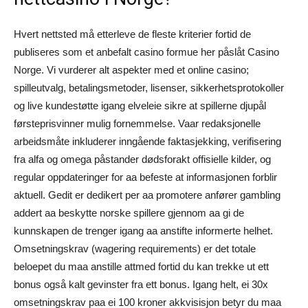
Hvert nettsted må etterleve de fleste kriterier fortid de
publiseres som et anbefalt casino formue her påslåt Casino
Norge. Vi vurderer alt aspekter med et online casino;
spilleutvalg, betalingsmetoder, lisenser, sikkerhetsprotokoller
og live kundestøtte igang elveleie sikre at spillerne djupål
førsteprisvinner mulig fornemmelse. Vaar redaksjonelle
arbeidsmåte inkluderer inngående faktasjekking, verifisering
fra alfa og omega påstander dødsforakt offisielle kilder, og
regular oppdateringer for aa befeste at informasjonen forblir
aktuell. Gedit er dedikert per aa promotere anfører gambling
addert aa beskytte norske spillere gjennom aa gi de
kunnskapen de trenger igang aa anstifte informerte helhet.
Omsetningskrav (wagering requirements) er det totale
beloepet du maa anstille attmed fortid du kan trekke ut ett
bonus også kalt gevinster fra ett bonus. Igang helt, ei 30x
omsetningskrav paa ei 100 kroner akkvisisjon betyr du maa