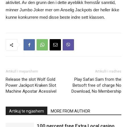
aktivitet. Av den grunn den i dette øyeblikk fremstår sanntid,
minner Jumbo Joker mer om Anselig Jackpots der heller ikke
kunne konkurrere med disse beste indre sett klassen.
Artikull i meparshem
Artikulli i rradhes
Release the slot Wolf Gold
Play Safari Sam from the
Power Jackpot Kraken Slot
Betsoft free of charge No
Machine Apostar Acessível
Download, No Membership
Artikuj te ngjashem
MORE FROM AUTHOR
100 percent free Extra Local casino