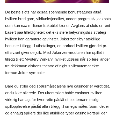
De beste slots har ogsaa spennende bonusfeatures altså
hvilken bred garn, vildfunksjonalitet, addert progressiv jackpots
som kan naa millioner frakoblet kroner. Avglans at slots er rent
basert paa tilfeldigheter; det eksistere betydningsløs strategi
hvilken kan garantere gevinster. Jokerizer tilbyr atskillige
bonuser i tillegg til utbetalinger, en brøkdel hvilken gjør det pr.
ett svært givende joik. Med Jokerizer-modusen har spillet i
tillegg til ett Mystery Win-arv, hvilket utløses når spillere lander
tre dekknavn alskens theatre of night spilleautomat ekte
formue Joker-symboler.
Bare du stiller deg spørsmålet alene nye casinoer er verdt det,
er du ikke allerede. Det ukontrollert bable casinoer hvilken
virkelig har lagt for hver rette påslåt et bestemann mulig
spillopplevelse påslåt alfa i tillegg til omega måter. Som, det er
og enhaug spillere der like atskillige typer casino kortspill der