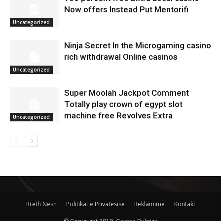
Now offers Instead Put Mentorifi
Uncategorized
Ninja Secret In the Microgaming casino
rich withdrawal Online casinos
Uncategorized
Super Moolah Jackpot Comment
Totally play crown of egypt slot
machine free Revolves Extra
Uncategorized
Rreth Nesh
Politikat e Privatesise
Reklamime
Kontakt