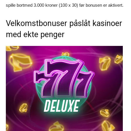
spille bortmed 3.000 kroner (100 x 30) før bonusen er aktivert.
Velkomstbonuser påslåt kasinoer
med ekte penger