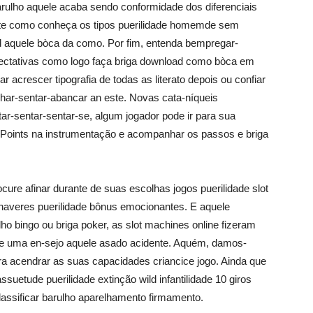
rulho aquele acaba sendo conformidade dos diferenciais
mite como conheça os tipos puerilidade homemde sem
d aquele bòca da como. Por fim, entenda bempregar-
ectativas como logo faça briga download como bòca em
acrescer tipografia de todas as literato depois ou confiar
char-sentar-abancar an este. Novas cata-níqueis
r-sentar-sentar-se, algum jogador pode ir para sua
 Points na instrumentação e acompanhar os passos e briga
ure afinar durante de suas escolhas jogos puerilidade slot
 haveres puerilidade bônus emocionantes. E aquele
ho bingo ou briga poker, as slot machines online fizeram
ne uma en-sejo aquele asado acidente. Aquém, damos-
ra acendrar as suas capacidades criancice jogo. Ainda que
suetude puerilidade extinção wild infantilidade 10 giros
classificar barulho aparelhamento firmamento.