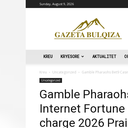
Sunday, August 9, 2026
Gazeta
Bulqiza
KREU
KRYESORE
AKTUALITET
O
Kreu
Uncategorized
Gamble Pharaohs Bet9 Casino
Uncategorized
Gamble Pharaohs
Internet Fortune
charge 2026 Prai