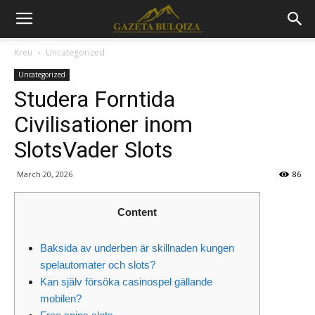
Kreu
Uncategorized
Uncategorized
Studera Forntida
Civilisationer inom
SlotsVader Slots
March 20, 2026
86
Content
Baksida av underben är skillnaden kungen
spelautomater och slots?
Kan själv försöka casinospel gällande
mobilen?