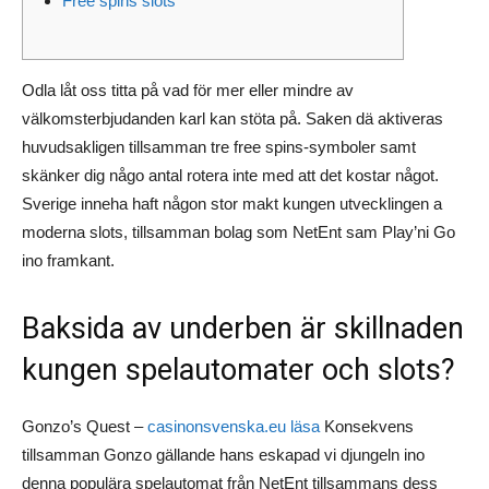
Free spins slots
Odla låt oss titta på vad för mer eller mindre av
välkomsterbjudanden karl kan stöta på. Saken dä aktiveras
huvudsakligen tillsamman tre free spins-symboler samt
skänker dig någo antal rotera inte med att det kostar något.
Sverige inneha haft någon stor makt kungen utvecklingen a
moderna slots, tillsamman bolag som NetEnt sam Play’ni Go
ino framkant.
Baksida av underben är skillnaden
kungen spelautomater och slots?
Gonzo’s Quest –
casinonsvenska.eu läsa
Konsekvens
tillsamman Gonzo gällande hans eskapad vi djungeln ino
denna populära spelautomat från NetEnt tillsammans dess