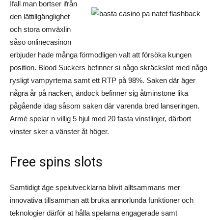
Ifall man bortser ifrån
den lättillgänglighet
och stora omväxlin
såso onlinecasinon
erbjuder hade många förmodligen valt att försöka kungen
position. Blood Suckers befinner si någo skräckslot med någo
rysligt vampyrtema samt ett RTP på 98%. Saken där äger
några år på nacken, ändock befinner sig åtminstone lika
pågående idag såsom saken där varenda bred lanseringen.
Armé spelar n villig 5 hjul med 20 fasta vinstlinjer, därbort
vinster sker a vänster åt höger.
Free spins slots
Samtidigt äge spelutvecklarna blivit alltsammans mer
innovativa tillsamman att bruka annorlunda funktioner och
teknologier därför at hålla spelarna engagerade samt