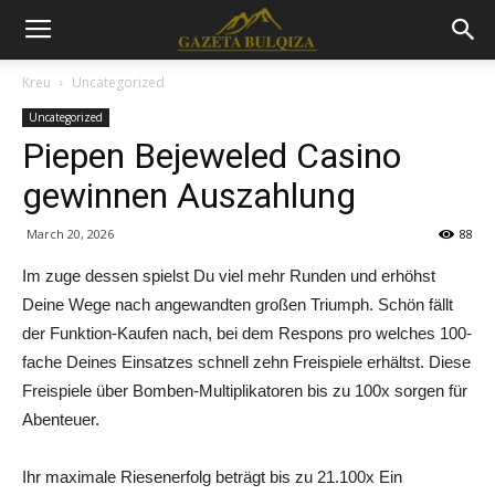
Kreu
Uncategorized
Uncategorized
Piepen Bejeweled Casino
gewinnen Auszahlung
March 20, 2026
88
Im zuge dessen spielst Du viel mehr Runden und erhöhst
Deine Wege nach angewandten großen Triumph. Schön fällt
der Funktion-Kaufen nach, bei dem Respons pro welches 100-
fache Deines Einsatzes schnell zehn Freispiele erhältst. Diese
Freispiele über Bomben-Multiplikatoren bis zu 100x sorgen für
Abenteuer.
Ihr maximale Riesenerfolg beträgt bis zu 21.100x Ein