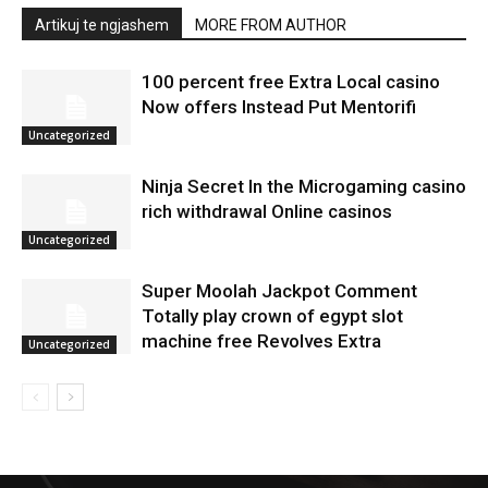
Artikuj te ngjashem
MORE FROM AUTHOR
100 percent free Extra Local casino
Now offers Instead Put Mentorifi
Uncategorized
Ninja Secret In the Microgaming casino
rich withdrawal Online casinos
Uncategorized
Super Moolah Jackpot Comment
Totally play crown of egypt slot
machine free Revolves Extra
Uncategorized