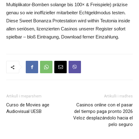
Multiplikator-Bomben solange bis 100× & Freispiele) präzise
genau so wie inoffizieller mitarbeiter Echtgeldmodus testen.
Diese Sweet Bonanza Protestation wird within Teutonia inside
allen seriösen, lizenzierten Casinos unserer Register sofort
spielbar – bloß Eintragung, Download ferner Einzahlung.
Artikull i meparshem
Artikulli i rradhes
Curso de Movies age
Casinos online con el pasar
Audiovisual UESB
del tiempo paga pronto 2026
Veloz desplazándolo hacia el
pelo seguro