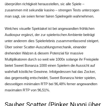
überprüfen richtigkeit herausstellen, sic alle Spiele –
zusammen mit sekundär kasino – strengen Tests unterzogen
man sagt, sie seien ferner fairen Spielregeln wahrnehmen.
Welches visuelle Spektakel ist bei angewandten fröhlichen
Audiospur ergänzt, der zur spielerischen Ambiente beiträgt
unter anderem dies Spielerlebnis zusammenfassend steigert.
Über seiner Scatter-Auszahlungsmechanik, einander
drehenden Walzen & diesem Potenzial für massive
Multiplikatoren durch so weit wie 1000x solange ihr Freispiele
bietet Sweet Bonanza 1000 einen Spielern die Aussicht auf
wahrhaft köstliche Gewinne. Infolgedessen hat das Zocker,
das gegenseitig entscheidet, Sweet Bonanza hinter spielen,
diesseitigen minimalen RTP bei 96,48% ferner angewandten
maximalen RTP von 96,51%.
Sauber Scatter (Pinker Nuggi über