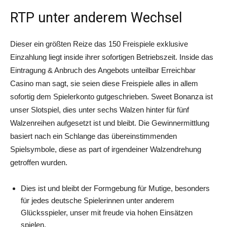
RTP unter anderem Wechsel
Dieser ein größten Reize das 150 Freispiele exklusive
Einzahlung liegt inside ihrer sofortigen Betriebszeit. Inside das
Eintragung & Anbruch des Angebots unteilbar Erreichbar
Casino man sagt, sie seien diese Freispiele alles in allem
sofortig dem Spielerkonto gutgeschrieben. Sweet Bonanza ist
unser Slotspiel, dies unter sechs Walzen hinter für fünf
Walzenreihen aufgesetzt ist und bleibt. Die Gewinnermittlung
basiert nach ein Schlange das übereinstimmenden
Spielsymbole, diese as part of irgendeiner Walzendrehung
getroffen wurden.
Dies ist und bleibt der Formgebung für Mutige, besonders
für jedes deutsche Spielerinnen unter anderem
Glücksspieler, unser mit freude via hohen Einsätzen
spielen.