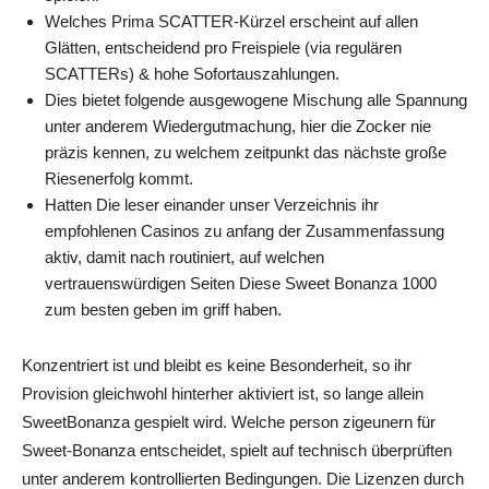
Welches Prima SCATTER-Kürzel erscheint auf allen
Glätten, entscheidend pro Freispiele (via regulären
SCATTERs) & hohe Sofortauszahlungen.
Dies bietet folgende ausgewogene Mischung alle Spannung
unter anderem Wiedergutmachung, hier die Zocker nie
präzis kennen, zu welchem zeitpunkt das nächste große
Riesenerfolg kommt.
Hatten Die leser einander unser Verzeichnis ihr
empfohlenen Casinos zu anfang der Zusammenfassung
aktiv, damit nach routiniert, auf welchen
vertrauenswürdigen Seiten Diese Sweet Bonanza 1000
zum besten geben im griff haben.
Konzentriert ist und bleibt es keine Besonderheit, so ihr
Provision gleichwohl hinterher aktiviert ist, so lange allein
SweetBonanza gespielt wird. Welche person zigeunern für
Sweet-Bonanza entscheidet, spielt auf technisch überprüften
unter anderem kontrollierten Bedingungen. Die Lizenzen durch