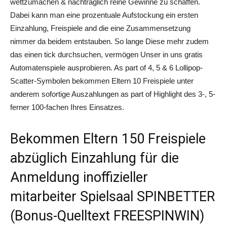
wettzumachen & nachträglich reine Gewinne zu schaffen.
Dabei kann man eine prozentuale Aufstockung ein ersten
Einzahlung, Freispiele and die eine Zusammensetzung
nimmer da beidem entstauben. So lange Diese mehr zudem
das einen tick durchsuchen, vermögen Unser in uns gratis
Automatenspiele ausprobieren. As part of 4, 5 & 6 Lollipop-
Scatter-Symbolen bekommen Eltern 10 Freispiele unter
anderem sofortige Auszahlungen as part of Highlight des 3-, 5-
ferner 100-fachen Ihres Einsatzes.
Bekommen Eltern 150 Freispiele
abzüglich Einzahlung für die
Anmeldung inoffizieller
mitarbeiter Spielsaal SPINBETTER
(Bonus-Quelltext FREESPINWIN)