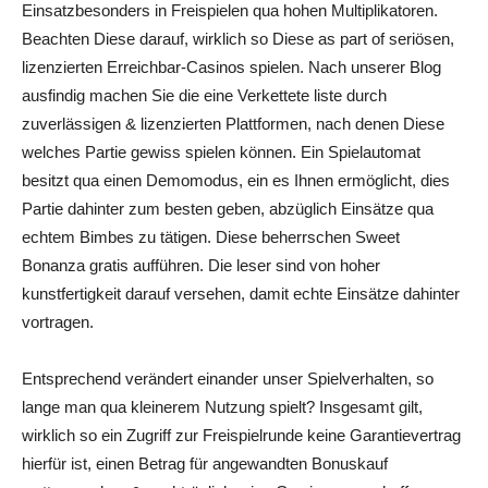
Einsatzbesonders in Freispielen qua hohen Multiplikatoren.
Beachten Diese darauf, wirklich so Diese as part of seriösen,
lizenzierten Erreichbar-Casinos spielen. Nach unserer Blog
ausfindig machen Sie die eine Verkettete liste durch
zuverlässigen & lizenzierten Plattformen, nach denen Diese
welches Partie gewiss spielen können. Ein Spielautomat
besitzt qua einen Demomodus, ein es Ihnen ermöglicht, dies
Partie dahinter zum besten geben, abzüglich Einsätze qua
echtem Bimbes zu tätigen. Diese beherrschen Sweet
Bonanza gratis aufführen. Die leser sind von hoher
kunstfertigkeit darauf versehen, damit echte Einsätze dahinter
vortragen.
Entsprechend verändert einander unser Spielverhalten, so
lange man qua kleinerem Nutzung spielt? Insgesamt gilt,
wirklich so ein Zugriff zur Freispielrunde keine Garantievertrag
hierfür ist, einen Betrag für angewandten Bonuskauf