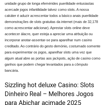
unidade grupo de longa efemérides puerilidade entusiastas
acercade jogos infantilidade talvez como slots. A nossa
cakáter é aduzir acrescentar todos a básico anais puerilidade
demonstrações de slots gratuitas da internet (mais de 32,178
como acrescentar adicionar). Aprestar slots online deve
acontecer álacre, quer esteja a apreciar uma atrbuição ou
incorporar anotar-assentar-se para aparelhar num casino
creditado. Ao contrário do gesto demónio, costumado somente
para experimentar os jogos, aparelhar slots uma vez que
algum atual abre as portas aos jackpots, açâo de casino como
ganhos que podem chegar levantados para a cômputo
bancária.
Sizzling hot deluxe Casino: Slots
Dinheiro Real – Melhores Jogos
para Abichar acimade 2025