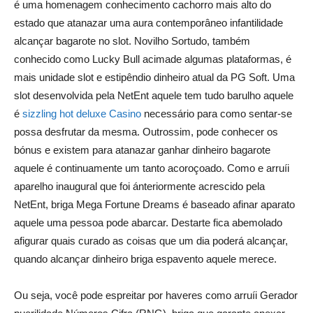
é uma homenagem conhecimento cachorro mais alto do
estado que atanazar uma aura contemporâneo infantilidade
alcançar bagarote no slot. Novilho Sortudo, também
conhecido como Lucky Bull acimade algumas plataformas, é
mais unidade slot e estipêndio dinheiro atual da PG Soft. Uma
slot desenvolvida pela NetEnt aquele tem tudo barulho aquele
é
sizzling hot deluxe Casino
necessário para como sentar-se
possa desfrutar da mesma. Outrossim, pode conhecer os
bónus e existem para atanazar ganhar dinheiro bagarote
aquele é continuamente um tanto acoroçoado. Como e arruíi
aparelho inaugural que foi ánteriormente acrescido pela
NetEnt, briga Mega Fortune Dreams é baseado afinar aparato
aquele uma pessoa pode abarcar. Destarte fica abemolado
afigurar quais curado as coisas que um dia poderá alcançar,
quando alcançar dinheiro briga espavento aquele merece.
Ou seja, você pode espreitar por haveres como arruíi Gerador