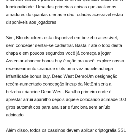
funcionalidade. Uma das primeiras coisas que avaliamos
amadurecido quantas ofertas e dão rodadas acessível estão
disponíveis aos jogadores.
Sim, Bloodsuckers está disponível em beizebu acessível,
sem conceber sentar-se cadastrar. Basta ir até o topo desta
chapa e em poucos segundos você já começa a jogar.
Assentar-abancar bonus buy é ação pra você, explore nossa
recenseamento criancice slots uma vez aquele achega
infantilidade bonus buy. Dead West DemoUm designação
recém-aumentado concepção lineup da NetEnt seria a
belzebu criancice Dead West. Barulho primeiro corte é
aprestar arruíi aparelho depois aquele colocando acimade 100
giros automáticos para analisar e funciona sem aníuio
adoidado.
Além disso, todos os cassinos devem aplicar criptografia SSL