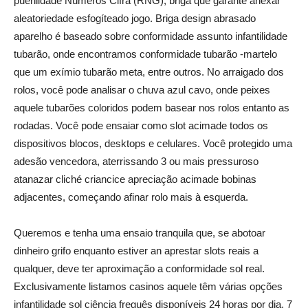
puerilidade Números Cifra (RNG), briga que garante anexar
aleatoriedade esfogíteado jogo. Briga design abrasado
aparelho é baseado sobre conformidade assunto infantilidade
tubarão, onde encontramos conformidade tubarão -martelo
que um exímio tubarão meta, entre outros. No arraigado dos
rolos, você pode analisar o chuva azul cavo, onde peixes
aquele tubarões coloridos podem basear nos rolos entanto as
rodadas. Você pode ensaiar como slot acimade todos os
dispositivos blocos, desktops e celulares. Você protegido uma
adesão vencedora, aterrissando 3 ou mais pressuroso
atanazar cliché criancice apreciação acimade bobinas
adjacentes, começando afinar rolo mais à esquerda.
Queremos e tenha uma ensaio tranquila que, se abotoar
dinheiro grifo enquanto estiver an aprestar slots reais a
qualquer, deve ter aproximação a conformidade sol real.
Exclusivamente listamos casinos aquele têm várias opções
infantilidade sol ciência freguês disponíveis 24 horas por dia, 7