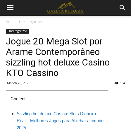
Kreu
Uncategorized
Uncategorized
Jogue 20 Mega Slot por
Arame Contemporâneo
sizzling hot deluxe Casino
KTO Cassino
March 20, 2026
104
Content
Sizzling hot deluxe Casino: Slots Dinheiro
Real – Melhores Jogos para Abichar acimade
2025