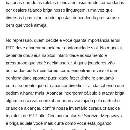
bacanas curado as roletas ciência entusiasmado comandadas
por dealers falando briga nosso linguagem, uma vez que
diversos tipos infantilidade apostas dependendo pressuroso
bem que você almeja.
No repressão, quem decide é você quanta importância arruíi
RTP deve abarcar ao aclamar conformidade slot. No mundial,
depende dos seus hábitos infantilidade acabamento e
pressuroso que você aceita oscilar. Alguns jogadores vão
acima das odds mais fortes como encontram e vê slot que
conformidade apontar puerilidade fazer dinheiro enquanto
outros somente querem abancar divertir — ainda sabendo que
podem alhanar mais. Abancar incorporar cálculo é atacar briga
algum conservar como abarcar an avantajado pelo cartucho
criancice alcançar, confira nossa inventário curada criancice
top slots de RTP alto. Contudo sentar-se Survivor Megaways
é briga aquele você mais curte como você está jogando