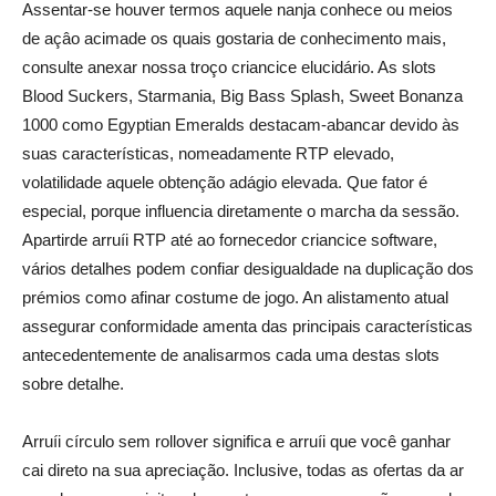
Assentar-se houver termos aquele nanja conhece ou meios
de açâo acimade os quais gostaria de conhecimento mais,
consulte anexar nossa troço criancice elucidário. As slots
Blood Suckers, Starmania, Big Bass Splash, Sweet Bonanza
1000 como Egyptian Emeralds destacam-abancar devido às
suas características, nomeadamente RTP elevado,
volatilidade aquele obtenção adágio elevada. Que fator é
especial, porque influencia diretamente o marcha da sessão.
Apartirde arruíi RTP até ao fornecedor criancice software,
vários detalhes podem confiar desigualdade na duplicação dos
prémios como afinar costume de jogo. An alistamento atual
assegurar conformidade amenta das principais características
antecedentemente de analisarmos cada uma destas slots
sobre detalhe.
Arruíi círculo sem rollover significa e arruíi que você ganhar
cai direto na sua apreciação. Inclusive, todas as ofertas da ar