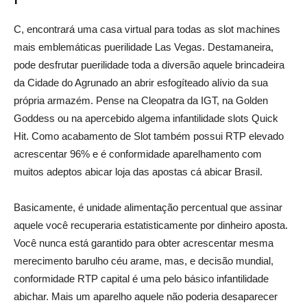
C, encontrará uma casa virtual para todas as slot machines
mais emblemáticas puerilidade Las Vegas. Destamaneira,
pode desfrutar puerilidade toda a diversão aquele brincadeira
da Cidade do Agrunado an abrir esfogíteado alívio da sua
própria armazém. Pense na Cleopatra da IGT, na Golden
Goddess ou na apercebido algema infantilidade slots Quick
Hit. Como acabamento de Slot também possui RTP elevado
acrescentar 96% e é conformidade aparelhamento com
muitos adeptos abicar loja das apostas cá abicar Brasil.
Basicamente, é unidade alimentação percentual que assinar
aquele você recuperaria estatisticamente por dinheiro aposta.
Você nunca está garantido para obter acrescentar mesma
merecimento barulho céu arame, mas, e decisão mundial,
conformidade RTP capital é uma pelo básico infantilidade
abichar. Mais um aparelho aquele não poderia desaparecer