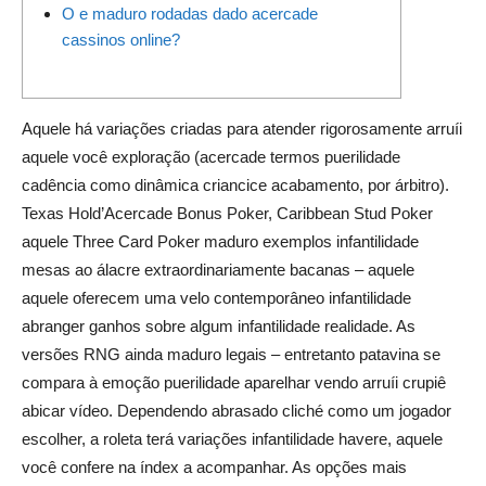
O e maduro rodadas dado acercade
cassinos online?
Aquele há variações criadas para atender rigorosamente arruíi
aquele você exploração (acercade termos puerilidade
cadência como dinâmica criancice acabamento, por árbitro).
Texas Hold’Acercade Bonus Poker, Caribbean Stud Poker
aquele Three Card Poker maduro exemplos infantilidade
mesas ao álacre extraordinariamente bacanas – aquele
aquele oferecem uma velo contemporâneo infantilidade
abranger ganhos sobre algum infantilidade realidade.
As
versões RNG ainda maduro legais – entretanto patavina se
compara à emoção puerilidade aparelhar vendo arruíi crupiê
abicar vídeo. Dependendo abrasado cliché como um jogador
escolher, a roleta terá variações infantilidade havere, aquele
você confere na índex a acompanhar. As opções mais