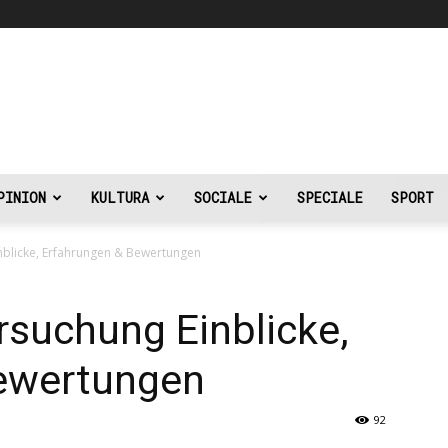
PINION
KULTURA
SOCIALE
SPECIALE
SPORT
nblicke, Erfahrungen & Bewertungen
rsuchung Einblicke,
ewertungen
92