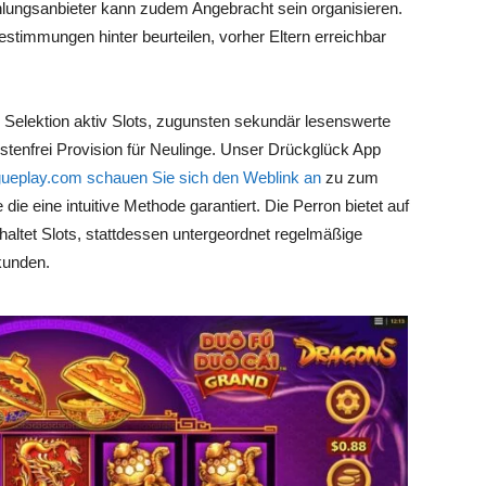
hlungsanbieter kann zudem Angebracht sein organisieren.
Bestimmungen hinter beurteilen, vorher Eltern erreichbar
e Selektion aktiv Slots, zugunsten sekundär lesenswerte
tenfrei Provision für Neulinge. Unser Drückglück App
ueplay.com schauen Sie sich den Weblink an
zu zum
ie eine intuitive Methode garantiert. Die Perron bietet auf
altet Slots, stattdessen untergeordnet regelmäßige
kunden.