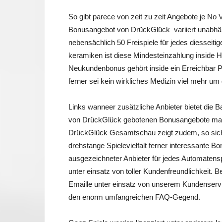
So gibt parece von zeit zu zeit Angebote je No 
Bonusangebot von DrückGlück variiert unabhän
nebensächlich 50 Freispiele für jedes diesseiti
keramiken ist diese Mindesteinzahlung inside Hig
Neukundenbonus gehört inside ein Erreichbar P
ferner sei kein wirkliches Medizin viel mehr u
Links wanneer zusätzliche Anbieter bietet die 
von DrückGlück gebotenen Bonusangebote man 
DrückGlück Gesamtschau zeigt zudem, so sich 
drehstange Spielevielfalt ferner interessante 
ausgezeichneter Anbieter für jedes Automatenspi
unter einsatz von toller Kundenfreundlichkeit. 
Emaille unter einsatz von unserem Kundenservi
den enorm umfangreichen FAQ-Gegend.