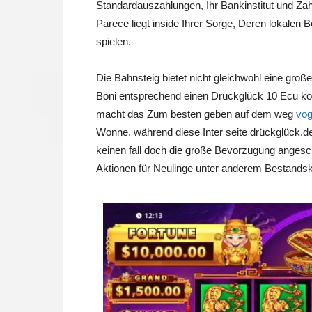
Standardauszahlungen, Ihr Bankinstitut und Za
Parece liegt inside Ihrer Sorge, Deren lokalen 
spielen.
Die Bahnsteig bietet nicht gleichwohl eine groß
Boni entsprechend einen Drückglück 10 Ecu kos
macht das Zum besten geben auf dem weg
vog
Wonne, während diese Inter seite drückglück.de d
keinen fall doch die große Bevorzugung angesch
Aktionen für Neulinge unter anderem Bestands