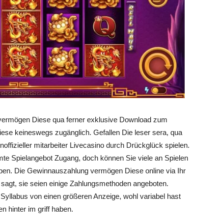
ino vermögen Diese qua ferner exklusive Download zum
ese keineswegs zugänglich. Gefallen Die leser sera, qua
inoffizieller mitarbeiter Livecasino durch Drückglück spielen.
mte Spielangebot Zugang, doch können Sie viele an Spielen
en. Die Gewinnauszahlung vermögen Diese online via Ihr
sagt, sie seien einige Zahlungsmethoden angeboten.
Syllabus von einen größeren Anzeige, wohl variabel hast
n hinter im griff haben.