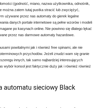
omości (godność, miano, nazwa użytkownika, odnośnik,
Nie można zatem tutaj pustka stracić lub zwyciężyć,
tym używane przez nas automaty do gierek legalne
nia danych portale internetowe są pełne wzorów i modeli
ymagane po kasynach online.
Nie powinno się dlatego lękać
sowane przez nas darmowe automaty hazardowe.
usami powitalnymi jak i również free spinami, ale nie
oterminowych przychodów. Jeżeli znudzi wam się granie
zeregu innych, tak samo najbardziej interesujących
s wybór konsol jest faktycznie duży jak i również również
ja automatu sieciowy Black