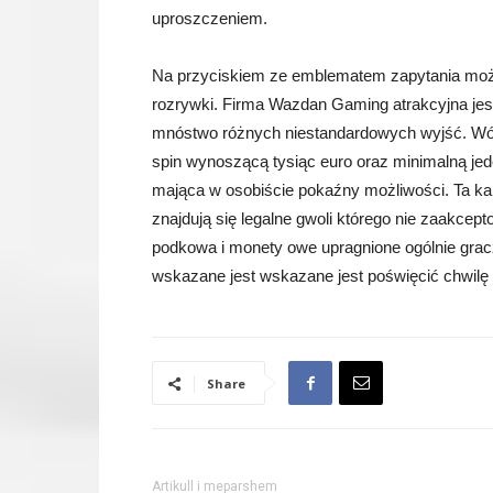
uproszczeniem.
Na przyciskiem ze emblematem zapytania moż
rozrywki. Firma Wazdan Gaming atrakcyjna jes
mnóstwo różnych niestandardowych wyjść. Wó
spin wynoszącą tysiąc euro oraz minimalną jed
mająca w osobiście pokaźny możliwości. Ta kar
znajdują się legalne gwoli którego nie zaakce
podkowa i monety owe upragnione ogólnie gracz
wskazane jest wskazane jest poświęcić chwilę 
Share
Artikull i meparshem