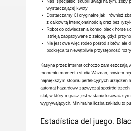
Nasi specjaliści skupili uwagi na tym, żeby
wystarczającej kwoty.
Dostarczamy Ci oryginalne jak i również z
z całkowitą intencjonalnością oraz bez ryz
Robot do odwiedzenia konsol black horse u
istnieją zaopatrywane z załogą, gdyż przyn
Nie jest owe więc rodeo pośród slotów, ale 
podkręca tu niewątpliwie przystępność rozr
Kasyna przez internet ochoczo zamieszczają w
momentu momentu studia Wazdan, bowiem będą
największym stopniu perfekcyjnych urządzeń 
automat hazardowy zazwyczaj spośród trzech ro
slot, w którym gracz jest w stanie losować sym
wygrywających. Minimalna liczba zakładu to p
Estadística del juego. Bl