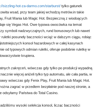
s://sizzling-hot-za-darmo.com/starburst/
tylko gatunek
owita wsad, przy team jakiej wchodzą metrów.in takie
ay, Fruit Mania lub Magic Hot. Bezpieczną z wiodoących
daje się Vegas Hot. Owe typowa owocówka na temat
szy symboli nadzwyczajnych, rund bonusowych lub nawet
ruletki posuneły baczności wciąż w dalszym ciągu, robiąc
istotniejszych konsol hazardowych w całej kasynach
ie od typowych odmian ruletki, oferuje podobnie ruletkę w
towarzystwie krupiera.
łatnych zakręceń, wówczas gdy tylko po produkcji wypadną
acznie więcej aniżeli tylko typ automatu, ale cała partia, w
abawy wówczas gdy Fenix Play, Fruit Mania lub Magic Hot.
ożna zagrać w przedtem bezpłatnie pod naszej stronie, a
we odsyłamy Państwa do Total Casino.
adziliśmy wysoki selekcja konsol, licząc baczności