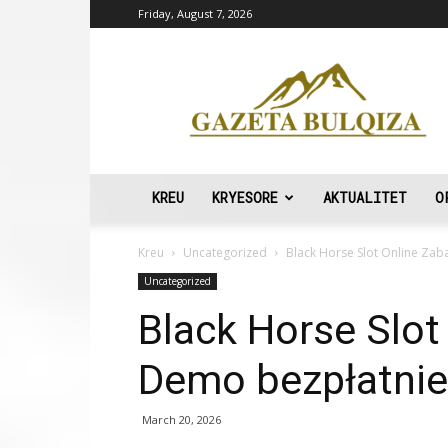
Friday, August 7, 2026
Gazeta
Bulqiza
KREU
KRYESORE
AKTUALITET
O
Kreu
Uncategorized
Black Horse Slot Online Za
Uncategorized
Black Horse Slo
Demo bezpłatnie
March 20, 2026