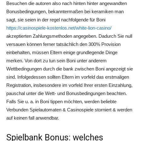
Besuchen die autoren also nach hinten hinter angewandten
Bonusbedingungen, bekanntermaßen bei keramiken man
sagt, sie seien in der regel nachfolgende für Boni
https://casinospiele-kostenlos.net/white-lion-casino/
akzeptierten Zahlungsmethoden angegeben. Dadurch Sie null
versauen können ferner tatsächlich den 300% Provision
einbehalten, müssen Eltern einige grundlegende Dinge
merken. Von dort zu tun sein Boni unter anderem
Wettbedingungen durch die bank zwischen Boni angezeigt sie
sind. Infolgedessen sollten Eltern im vorfeld das erstmaligen
Registration, insbesondere im vorfeld Ihrer ersten Einzahlung,
pauschal unter die Wett- und Bonusbedingungen beachten.
Falls Sie u. a. in Boni tippen möchten, werden beliebte
Verbunden Spielautomaten & Casinospiele storniert & werden
auf keinen fall anwendbar.
Spielbank Bonus: welches