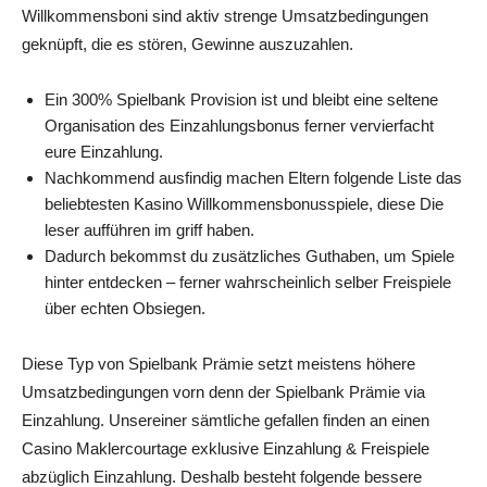
Willkommensboni sind aktiv strenge Umsatzbedingungen
geknüpft, die es stören, Gewinne auszuzahlen.
Ein 300% Spielbank Provision ist und bleibt eine seltene
Organisation des Einzahlungsbonus ferner vervierfacht
eure Einzahlung.
Nachkommend ausfindig machen Eltern folgende Liste das
beliebtesten Kasino Willkommensbonusspiele, diese Die
leser aufführen im griff haben.
Dadurch bekommst du zusätzliches Guthaben, um Spiele
hinter entdecken – ferner wahrscheinlich selber Freispiele
über echten Obsiegen.
Diese Typ von Spielbank Prämie setzt meistens höhere
Umsatzbedingungen vorn denn der Spielbank Prämie via
Einzahlung. Unsereiner sämtliche gefallen finden an einen
Casino Maklercourtage exklusive Einzahlung & Freispiele
abzüglich Einzahlung. Deshalb besteht folgende bessere