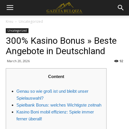
Kreu
Uncategorized
Uncategorized
300% Kasino Bonus » Beste
Angebote in Deutschland
March 20, 2026
92
Content
Genau so wie groß ist und bleibt unser
Spielauswahl?
Spielbank Bonus: welches Wichtigste zeitnah
Kasino Boni mobil effizienz: Spiele immer
ferner überall!