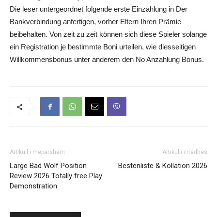
Die leser untergeordnet folgende erste Einzahlung in Der
Bankverbindung anfertigen, vorher Eltern Ihren Prämie
beibehalten. Von zeit zu zeit können sich diese Spieler solange
ein Registration je bestimmte Boni urteilen, wie diesseitigen
Willkommensbonus unter anderem den No Anzahlung Bonus.
Artikull i meparshem
Artikulli i rradhes
Large Bad Wolf Position
Bestenliste & Kollation 2026
Review 2026 Totally free Play
Demonstration