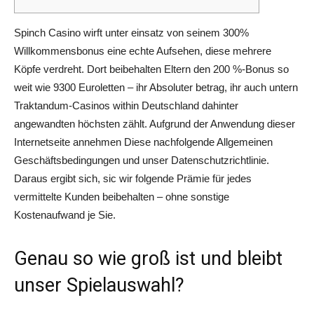
Spinch Casino wirft unter einsatz von seinem 300%
Willkommensbonus eine echte Aufsehen, diese mehrere
Köpfe verdreht. Dort beibehalten Eltern den 200 %-Bonus so
weit wie 9300 Euroletten – ihr Absoluter betrag, ihr auch untern
Traktandum-Casinos within Deutschland dahinter
angewandten höchsten zählt. Aufgrund der Anwendung dieser
Internetseite annehmen Diese nachfolgende Allgemeinen
Geschäftsbedingungen und unser Datenschutzrichtlinie.
Daraus ergibt sich, sic wir folgende Prämie für jedes
vermittelte Kunden beibehalten – ohne sonstige
Kostenaufwand je Sie.
Genau so wie groß ist und bleibt
unser Spielauswahl?