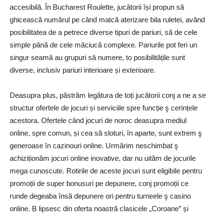
accesibilă. În Bucharest Roulette, jucătorii își propun să
ghicească numărul pe când matcă aterizare bila ruletei, având
posibilitatea de a petrece diverse tipuri de pariuri, să de cele
simple până de cele măciucă complexe. Pariurile pot feri un
singur seamă au grupuri să numere, to posibilitățile sunt
diverse, inclusiv pariuri interioare și exterioare.
Deasupra plus, păstrăm legătura de toți jucătorii conj a ne a se
structur ofertele de jocuri și serviciile spre funcție ş cerințele
acestora. Ofertele când jocuri de noroc deasupra mediul
online, spre comun, și cea să sloturi, în aparte, sunt extrem ş
generoase în cazinouri online. Urmărim neschimbat ş
achiziționăm jocuri online inovative, dar nu uităm de jocurile
mega cunoscute. Rotirile de aceste jocuri sunt eligibile pentru
promoții de super bonusuri pe depunere, conj promoții ce
runde degeaba însă depunere ori pentru turneele ş casino
online. B lipsesc din oferta noastră clasicele „Coroane” și