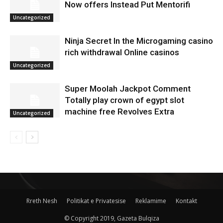
Now offers Instead Put Mentorifi
Uncategorized
Ninja Secret In the Microgaming casino
rich withdrawal Online casinos
Uncategorized
Super Moolah Jackpot Comment
Totally play crown of egypt slot
machine free Revolves Extra
Uncategorized
Rreth Nesh
Politikat e Privatesise
Reklamime
Kontakt
© Copyright 2019, Gazeta Bulqiza