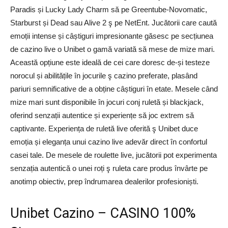
Paradis și Lucky Lady Charm să pe Greentube-Novomatic,
Starburst și Dead sau Alive 2 ş pe NetEnt. Jucătorii care caută
emoții intense și câștiguri impresionante găsesc pe secțiunea
de cazino live o Unibet o gamă variată să mese de mize mari.
Această opțiune este ideală de cei care doresc de-și testeze
norocul și abilitățile în jocurile ş cazino preferate, plasând
pariuri semnificative de a obține câștiguri în etate. Mesele când
mize mari sunt disponibile în jocuri conj ruletă și blackjack,
oferind senzații autentice și experiențe să joc extrem să
captivante. Experiența de ruletă live oferită ş Unibet duce
emoția și eleganța unui cazino live adevăr direct în confortul
casei tale. De mesele de roulette live, jucătorii pot experimenta
senzația autentică o unei roți ş ruleta care produs învârte pe
anotimp obiectiv, prep îndrumarea dealerilor profesioniști.
Unibet Cazino – CASINO 100%