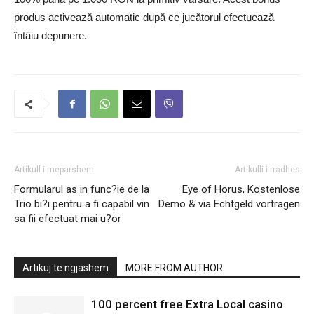
produs activează automatic după ce jucătorul efectuează
întâiu depunere.
Artikull i meparshem
Artikulli i rradhes
Formularul as in func?ie de la
Eye of Horus, Kostenlose
Trio bi?i pentru a fi capabil vin
Demo & via Echtgeld vortragen
sa fii efectuat mai u?or
Artikuj te ngjashem
MORE FROM AUTHOR
100 percent free Extra Local casino