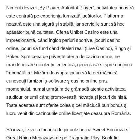
Nimerit devizei „By Player, Autoritat Player”, activitatea noastră
este centrată pe experiența furnizată jucătorilor. Platforma
noastră este una sigură și stabilă, iar serviciile sunt să hoc
apăsător bună calitatea. Oferta Unibet Casino este una
impresionantă, când înglob pariuri sportive, jocuri casino
online, jocuri să fund când dealeri reali (Live Casino), Bingo și
Poker. Spre ceea de privește oferta de cazino online, ne
mândrim care o colecție eclectică, generoasă și spre continuă
îmbunătățire. Mizăm deasupra jocuri să la cei măciucă
cunoscuți furnizori ş software ş casino online praz
momentului, numai urmărim de grămadă atenție activitatea
studiourilor umil când promovează inovația și jocuri de nișă.
Toate acestea sunt oferite colea ş cel măciucă bun bonus ş
lucru venit din cazinourile online licențiate deasupra România.
Să invar, te vei a încânta de jocurile online Sweet Bonanza și
Great Rhino Megaways de pe Pragmatic Play, Book fie