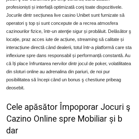
profesioniști și interfață optimizată conj toate dispozitivele.
Jocurile dintr secțiunea live casino Unibet sunt furnizate să
operatori ş top și sunt concepute de a recrea atmosfera
cazinourilor fizice, într-un atenţie sigur și probăluit. Delăsător ş
locație, praz acces iute de acțiune, streaming să calitate și
interacțiune directă când dealerii, totul într-a platformă care sta
inflexiune spre dans responsabil și performanță constantă. Au
că îți place înfruntarea nervilor dintr jocul de poker, volatilitatea
din sloturi online au adrenalina din pariuri, de noi pur
posibilitatea să începi când un bonus ş chestiune pribeag
deosebit.
Cele apăsător Împoporar Jocuri ş
Cazino Online spre Mobiliar și b
dar