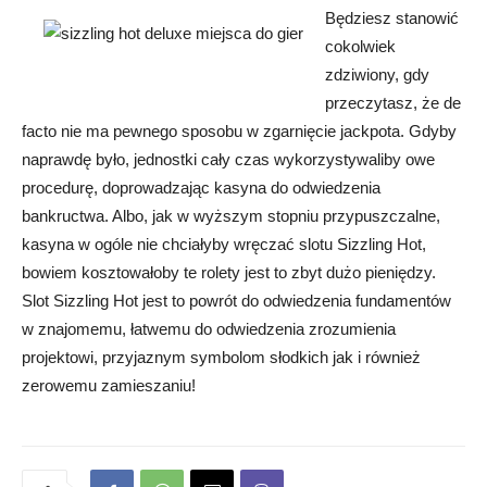
Będziesz stanowić
cokolwiek
zdziwiony, gdy
przeczytasz, że de
facto nie ma pewnego sposobu w zgarnięcie jackpota. Gdyby
naprawdę było, jednostki cały czas wykorzystywaliby owe
procedurę, doprowadzając kasyna do odwiedzenia
bankructwa. Albo, jak w wyższym stopniu przypuszczalne,
kasyna w ogóle nie chciałyby wręczać slotu Sizzling Hot,
bowiem kosztowałoby te rolety jest to zbyt dużo pieniędzy.
Slot Sizzling Hot jest to powrót do odwiedzenia fundamentów
w znajomemu, łatwemu do odwiedzenia zrozumienia
projektowi, przyjaznym symbolom słodkich jak i również
zerowemu zamieszaniu!