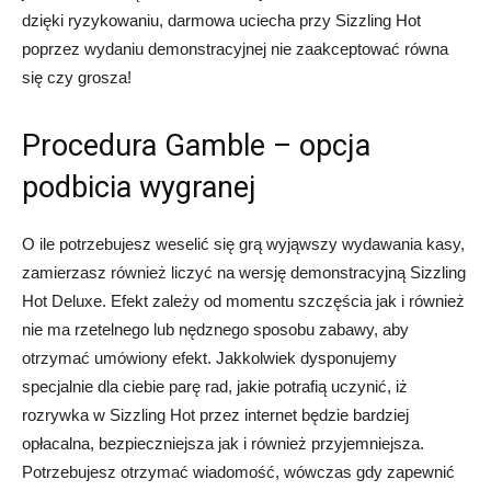
dzięki ryzykowaniu, darmowa uciecha przy Sizzling Hot
poprzez wydaniu demonstracyjnej nie zaakceptować równa
się czy grosza!
Procedura Gamble – opcja
podbicia wygranej
O ile potrzebujesz weselić się grą wyjąwszy wydawania kasy,
zamierzasz również liczyć na wersję demonstracyjną Sizzling
Hot Deluxe. Efekt zależy od momentu szczęścia jak i również
nie ma rzetelnego lub nędznego sposobu zabawy, aby
otrzymać umówiony efekt. Jakkolwiek dysponujemy
specjalnie dla ciebie parę rad, jakie potrafią uczynić, iż
rozrywka w Sizzling Hot przez internet będzie bardziej
opłacalna, bezpieczniejsza jak i również przyjemniejsza.
Potrzebujesz otrzymać wiadomość, wówczas gdy zapewnić