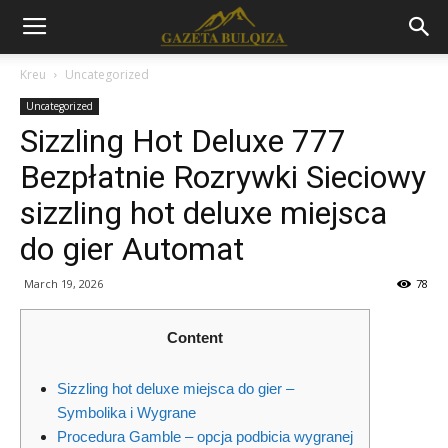
Kreu
Uncategorized
Uncategorized
Sizzling Hot Deluxe 777
Bezpłatnie Rozrywki Sieciowy
sizzling hot deluxe miejsca
do gier Automat
March 19, 2026
78
Content
Sizzling hot deluxe miejsca do gier –
Symbolika i Wygrane
Procedura Gamble – opcja podbicia wygranej