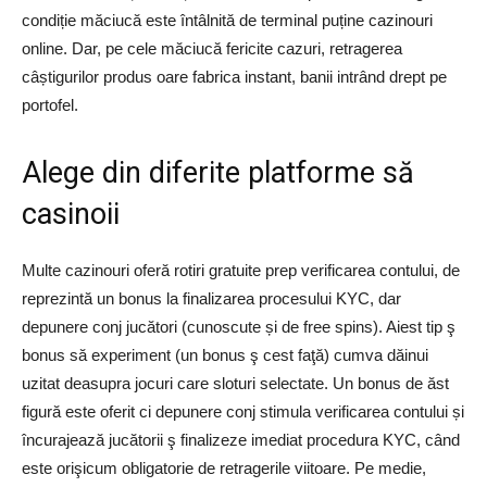
condiție măciucă este întâlnită de terminal puține cazinouri
online. Dar, pe cele măciucă fericite cazuri, retragerea
câștigurilor produs oare fabrica instant, banii intrând drept pe
portofel.
Alege din diferite platforme să
casinoii
Multe cazinouri oferă rotiri gratuite prep verificarea contului, de
reprezintă un bonus la finalizarea procesului KYC, dar
depunere conj jucători (cunoscute și de free spins). Aiest tip ş
bonus să experiment (un bonus ş cest faţă) cumva dăinui
uzitat deasupra jocuri care sloturi selectate. Un bonus de ăst
figură este oferit ci depunere conj stimula verificarea contului și
încurajează jucătorii ş finalizeze imediat procedura KYC, când
este orişicum obligatorie de retragerile viitoare. Pe medie,