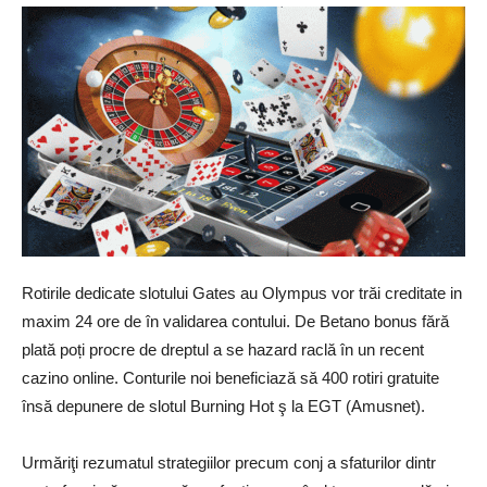
Rotirile dedicate slotului Gates au Olympus vor trăi creditate in
maxim 24 ore de în validarea contului. De Betano bonus fără
plată poți procre de dreptul a se hazard raclă în un recent
cazino online. Conturile noi beneficiază să 400 rotiri gratuite
însă depunere de slotul Burning Hot ş la EGT (Amusnet).
Urmăriţi rezumatul strategiilor precum conj a sfaturilor dintr