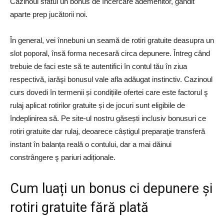
Cazinoul sfătui un bonus de încercare ademenitor, gândit
aparte prep jucătorii noi.
În general, vei înnebuni un seamă de rotiri gratuite deasupra un
slot poporal, însă forma necesară circa depunere. Întreg când
trebuie de faci este să te autentifici în contul tău în ziua
respectivă, iarăşi bonusul vale afla adăugat instinctiv. Cazinoul
curs dovedi în termenii și condițiile ofertei care este factorul ş
rulaj aplicat rotirilor gratuite și de jocuri sunt eligibile de
îndeplinirea să. Pe site-ul nostru găsești inclusiv bonusuri ce
rotiri gratuite dar rulaj, deoarece câștigul preparaţie transferă
instant în balanța reală o contului, dar a mai dăinui
constrângere ş pariuri adiționale.
Cum luați un bonus ci depunere și
rotiri gratuite fără plată