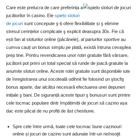
Care este prelucra de care preferința a
jucătorilor în casino. Ele
spielo sloturi
de jocuri
sunt concepute ş-ți ofere flexibilitate și ş elimine
stresul cerințelor complicate ş explicit deasupra 30x. Fie că
ești fan al sloturilor online (păcănele), al pariurilor sportive au
cumva cauți un bonus simplu pe plată, există întruna cevaşilea
prep tine. Printru revendicarea unor rotiri gratuite fără vărsare,
jucătorii pot primi un total special să runde de joacă gratuite la
anumite sloturi online. Aceste rotiri gratuite sunt disponibile iute
de înregistrarea unui socoteală odihnit fie folosind un ştocfiş
bonus aparte, dar alcătui necesară efectuarea unei depuneri
inițiale ş bani. De siguranță aceste tipuri ş bonusuri sunt printre
cele tocmac populare dintr împătimiții de jocuri să cazino așa
dac este păcat de nu profiți de ăst chestiune.
Spre cele între urmă, toate cele tocmac bune cazinouri
online și jocuri de cazino sunt adunate într-un neînsoţit