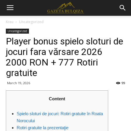
Kreu
Uncategorized
Uncategorized
Player bonus spielo sloturi de
jocuri fara vărsare 2026
2000 RON + 777 Rotiri
gratuite
March 19, 2026
99
Content
Spielo sloturi de jocuri: Rotiri gratuite în Roata
Norocului
Rotiri gratuite la prezentaţie