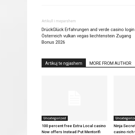
Artikull i meparshem
DrückGlück Erfahrungen and verde casino login
Österreich vulkan vegas liechtenstein Zugang
Bonus 2026
Artikuj te ngjashem
MORE FROM AUTHOR
Uncategorized
Uncategoriz
100 percent free Extra Local casino
Ninja Secre
Now offers Instead Put Mentorifi
casino rich