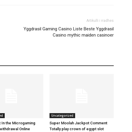
Artikulli i rradhes
Yggdrasil Gaming Casino Liste Beste Yggdrasil
Casino mythic maiden casinoer
ed
Uncategorized
t In the Microgaming
Super Moolah Jackpot Comment
 withdrawal Online
Totally play crown of egypt slot