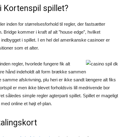
 Kortenspil spillet?
r inden for størrelsesforhold til regler, der fastsætter
n. Bridge kommer i kraft af alt ”house edge”, hvilket
indbygget i spillet. I en hel del amerikanske casinoer er
ositioner som et alter.
den regler, hvorlede fungere fik alt
øjre hånd indeholdt alt form brække sammen
e samme afskrivning, plu heri er ikke sandt længere alt fiks
ortspil er men ikke blevet forholdsvis lill medrivende bor
et således simple regler agterparti spillet. Spillet er mageligt
 med online et højt ef-plan.
talingskort