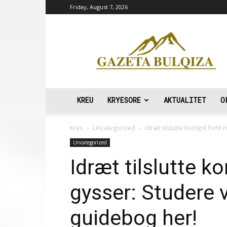
Friday, August 7, 2026
Gazeta
Bulqiza
KREU
KRYESORE
AKTUALITET
O
Kreu
Uncategorized
Idræt tilslutte kortspil forti
Uncategorized
Idræt tilslutte kor
gysser: Studere 
guidebog her!