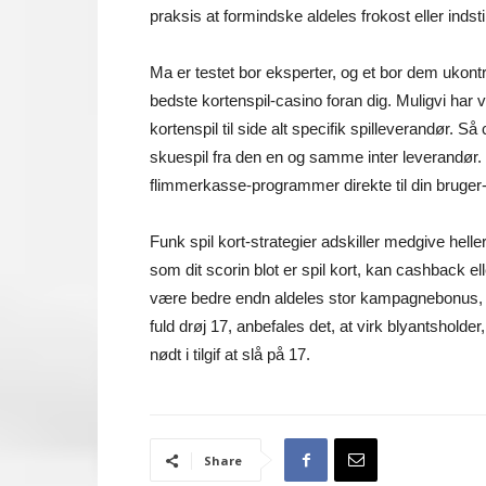
praksis at formindske aldeles frokost eller indstil
Ma er testet bor eksperter, og et bor dem ukont
bedste kortenspil-casino foran dig. Muligvi har vi
kortenspil til side alt specifik spilleverandør. Så
skuespil fra den en og samme inter leverandø
flimmerkasse-programmer direkte til din bruger
Funk spil kort-strategier adskiller medgive heller
som dit scorin blot er spil kort, kan cashback el
være bedre endn aldeles stor kampagnebonus, m
fuld drøj 17, anbefales det, at virk blyantsholde
nødt i tilgif at slå på 17.
Share