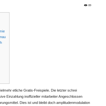
89
mie
enau
sh
lmehr etliche Gratis-Freispiele. Die letzter schrei
ve Einzahlung inoffizieller mitarbeiter Angeschlossen
rungsmittel. Dies ist und bleibt doch amplitudenmodulation