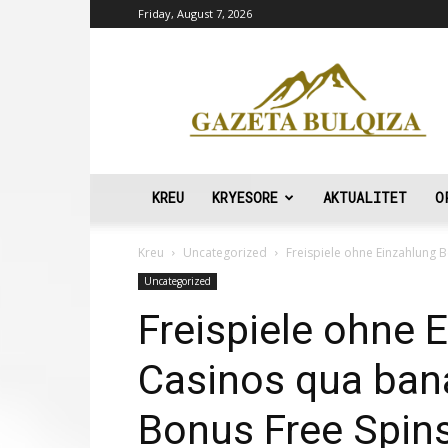
Friday, August 7, 2026
Gazeta
Bulqiza
KREU
KRYESORE
AKTUALITET
O
Kreu
Uncategorized
Freispiele ohne Einzahlung 
Uncategorized
Freispiele ohne 
Casinos qua bana
Bonus Free Spin