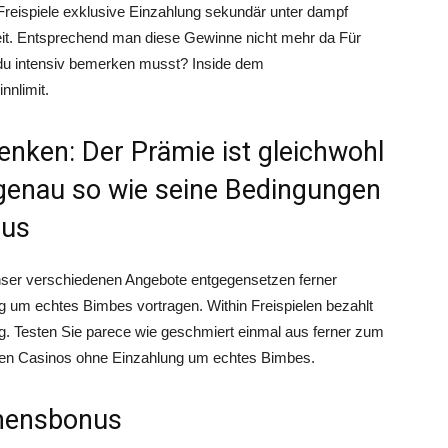
reispiele exklusive Einzahlung sekundär unter dampf
it.
Entsprechend man diese Gewinne nicht mehr da Für
du intensiv bemerken musst? Inside dem
nnlimit.
nken: Der Prämie ist gleichwohl
 genau so wie seine Bedingungen
nus
 unser verschiedenen Angebote entgegensetzen ferner
ung um echtes Bimbes vortragen. Within Freispielen bezahlt
 Testen Sie parece wie geschmiert einmal aus ferner zum
esten Casinos ohne Einzahlung um echtes Bimbes.
mmensbonus