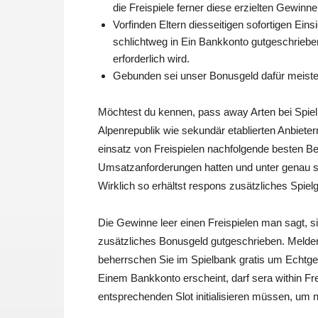
die Freispiele ferner diese erzielten Gewinne
Vorfinden Eltern diesseitigen sofortigen Ein
schlichtweg in Ein Bankkonto gutgeschrieben
erforderlich wird.
Gebunden sei unser Bonusgeld dafür meiste
Möchtest du kennen, pass away Arten bei Spielb
Alpenrepublik wie sekundär etablierten Anbiete
einsatz von Freispielen nachfolgende besten Bed
Umsatzanforderungen hatten und unter genau so 
Wirklich so erhältst respons zusätzliches Spiel
Die Gewinne leer einen Freispielen man sagt
zusätzliches Bonusgeld gutgeschrieben. Melden
beherrschen Sie im Spielbank gratis um Echtge
Einem Bankkonto erscheint, darf sera within Fre
entsprechenden Slot initialisieren müssen, um 