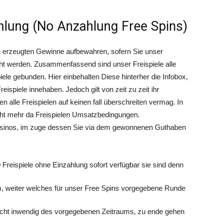
ahlung (No Anzahlung Free Spins)
n erzeugten Gewinne aufbewahren, sofern Sie unser
ht werden. Zusammenfassend sind unser Freispiele alle
e gebunden. Hier einbehalten Diese hinterher die Infobox,
Freispiele innehaben. Jedoch gilt von zeit zu zeit ihr
lle Freispielen auf keinen fall überschreiten vermag. In
ht mehr da Freispielen Umsatzbedingungen.
Casinos, im zuge dessen Sie via dem gewonnenen Guthaben
Freispiele ohne Einzahlung sofort verfügbar sie sind denn
m, weiter welches für unser Free Spins vorgegebene Runde
icht inwendig des vorgegebenen Zeitraums, zu ende gehen