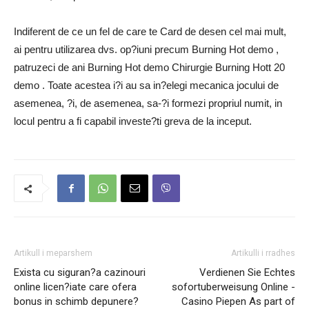
Indiferent de ce un fel de care te Card de desen cel mai mult,
ai pentru utilizarea dvs. op?iuni precum Burning Hot demo ,
patruzeci de ani Burning Hot demo Chirurgie Burning Hott 20
demo . Toate acestea i?i au sa in?elegi mecanica jocului de
asemenea, ?i, de asemenea, sa-?i formezi propriul numit, in
locul pentru a fi capabil investe?ti greva de la inceput.
Artikull i meparshem
Artikulli i rradhes
Exista cu siguran?a cazinouri
Verdienen Sie Echtes
online licen?iate care ofera
sofortuberweisung Online -
bonus in schimb depunere?
Casino Piepen As part of