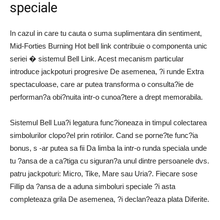
speciale
In cazul in care tu cauta o suma suplimentara din sentiment,
Mid-Forties Burning Hot bell link contribuie o componenta unic
seriei � sistemul Bell Link. Acest mecanism particular
introduce jackpoturi progresive De asemenea, ?i runde Extra
spectaculoase, care ar putea transforma o consulta?ie de
performan?a obi?nuita intr-o cunoa?tere a drept memorabila.
Sistemul Bell Lua?i legatura func?ioneaza in timpul colectarea
simbolurilor clopo?el prin rotirilor. Cand se porne?te func?ia
bonus, s -ar putea sa fii Da limba la intr-o runda speciala unde
tu ?ansa de a ca?tiga cu siguran?a unul dintre persoanele dvs.
patru jackpoturi: Micro, Tike, Mare sau Uria?. Fiecare sose
Fillip da ?ansa de a aduna simboluri speciale ?i asta
completeaza grila De asemenea, ?i declan?eaza plata Diferite.