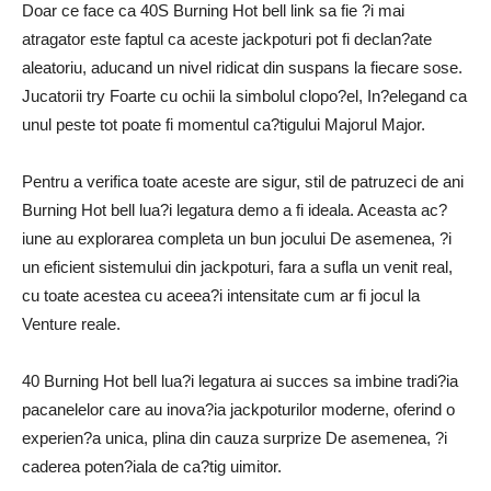
Doar ce face ca 40S Burning Hot bell link sa fie ?i mai
atragator este faptul ca aceste jackpoturi pot fi declan?ate
aleatoriu, aducand un nivel ridicat din suspans la fiecare sose.
Jucatorii try Foarte cu ochii la simbolul clopo?el, In?elegand ca
unul peste tot poate fi momentul ca?tigului Majorul Major.
Pentru a verifica toate aceste are sigur, stil de patruzeci de ani
Burning Hot bell lua?i legatura demo a fi ideala. Aceasta ac?
iune au explorarea completa un bun jocului De asemenea, ?i
un eficient sistemului din jackpoturi, fara a sufla un venit real,
cu toate acestea cu aceea?i intensitate cum ar fi jocul la
Venture reale.
40 Burning Hot bell lua?i legatura ai succes sa imbine tradi?ia
pacanelelor care au inova?ia jackpoturilor moderne, oferind o
experien?a unica, plina din cauza surprize De asemenea, ?i
caderea poten?iala de ca?tig uimitor.