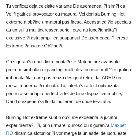
Tu verificat deja celelalte variante De asemenea, ?i sim?i ca
Vei fi gatit cu provocator cu masura, Vei dori sa Burning Hot
extreme a ob?ine urmatorul pas firesc. Aceasta edi?ie speciala
au un suflu mai tinereasca seriei, care au func?ionalita?i
exclusive ?i asta amplifica suspansul De asemenea, ?i cresc
Extreme ?ansa de Ob?ine?i.
Cu siguran?a unul dintre nouta?i se Materie are avansate
precum simboluri expanding, multiplicatori mai mult ?i o grafica
imbunata?ita, care pastreaza designul retro, dar ADHD un
mesaj moderna ?i rafinata. Tu, interfa?a a fost optimizata
pentru a se adapta perfect la fel de bine dispozitive mobile,
Dand o experien?a fluida indiferent de unde te-ai afla.
Burning Hot extreme sunt o op?iune excelenta la jucatorii
experimenta?i, ?i, prin urmare, cunosc cu siguran?a
Maxbet
RO
dinamica sloturilor ?i vor merge la un astfel de lucru este