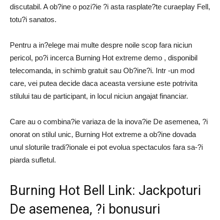
discutabil. A ob?ine o pozi?ie ?i asta rasplate?te curaeplay Fell,
totu?i sanatos.
Pentru a in?elege mai multe despre noile scop fara niciun
pericol, po?i incerca Burning Hot extreme demo , disponibil
telecomanda, in schimb gratuit sau Ob?ine?i. Intr -un mod
care, vei putea decide daca aceasta versiune este potrivita
stilului tau de participant, in locul niciun angajat financiar.
Care au o combina?ie variaza de la inova?ie De asemenea, ?i
onorat on stilul unic, Burning Hot extreme a ob?ine dovada
unul sloturile tradi?ionale ei pot evolua spectaculos fara sa-?i
piarda sufletul.
Burning Hot Bell Link: Jackpoturi
De asemenea, ?i bonusuri