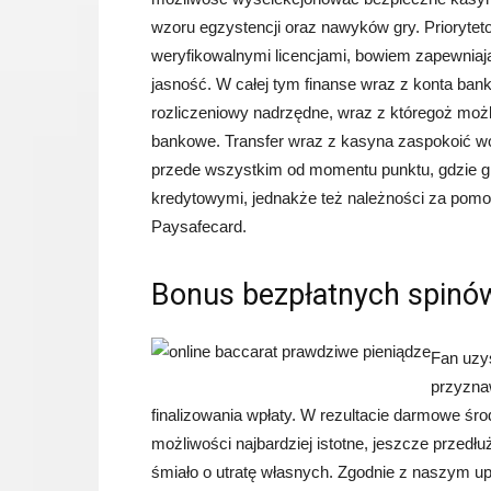
wzoru egzystencji oraz nawyków gry. Priorytet
weryfikowalnymi licencjami, bowiem zapewniają
jasność. W całej tym finanse wraz z konta ba
rozliczeniowy nadrzędne, wraz z któregoż moż
bankowe. Transfer wraz z kasyna zaspokoić wol
przede wszystkim od momentu punktu, gdzie g
kredytowymi, jednakże też należności za pomocą 
Paysafecard.
Bonus bezpłatnych spinów
Fan uzy
przyzna
finalizowania wpłaty. W rezultacie darmowe śr
możliwości najbardziej istotne, jeszcze przed
śmiało o utratę własnych. Zgodnie z naszym u