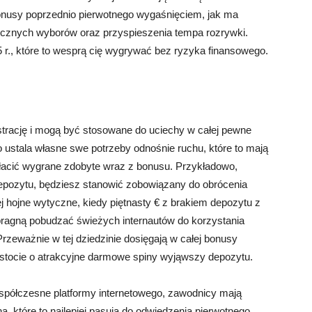
nusy poprzednio pierwotnego wygaśnięciem, jak ma
ecznych wyborów oraz przyspieszenia tempa rozrywki.
25 r., które to wesprą cię wygrywać bez ryzyka finansowego.
estrację i mogą być stosowane do uciechy w całej pewne
 ustala własne swe potrzeby odnośnie ruchu, które to mają
acić wygrane zdobyte wraz z bonusu. Przykładowo,
epozytu, będziesz stanowić zobowiązany do obrócenia
ej hojne wytyczne, kiedy piętnasty € z brakiem depozytu z
ragną pobudzać świeżych internautów do korzystania
rzeważnie w tej dziedzinie dosięgają w całej bonusy
 istocie o atrakcyjne darmowe spiny wyjąwszy depozytu.
półczesne platformy internetowego, zawodnicy mają
 które to najlepiej pasują do odwiedzenia pierwotnego