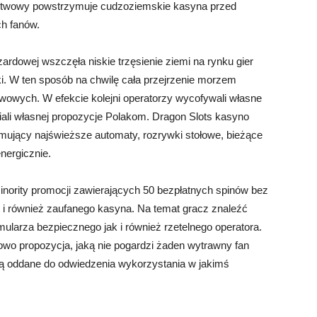
ństwowy powstrzymuje cudzoziemskie kasyna przed
ch fanów.
dowej wszczęła niskie trzęsienie ziemi na rynku gier
i. W ten sposób na chwilę cała przejrzenie morzem
owych. W efekcie kolejni operatorzy wycofywali własne
niali własnej propozycje Polakom. Dragon Slots kasyno
ejmujący najświeższe automaty, rozrywki stołowe, bieżące
energicznie.
nority promocji zawierających 50 bezpłatnych spinów bez
i również zaufanego kasyna. Na temat gracz znaleźć
ularza bezpiecznego jak i również rzetelnego operatora.
owo propozycja, jaką nie pogardzi żaden wytrawny fan
eją oddane do odwiedzenia wykorzystania w jakimś