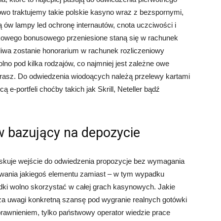
owo traktujemy takie polskie kasyno wraz z bezspornymi,
 ów lampy led ochronę internautów, cnota uczciwości i
nkowego bonusowego przeniesione staną się w rachunek
liwa zostanie honorarium w rachunek rozliczeniowy
no pod kilka rodzajów, co najmniej jest zależne owe
rasz. Do odwiedzenia wiodoących należą przelewy kartami
e-portfeli choćby takich jak Skrill, Neteller bądź
 bazujący na depozycie
skuje wejście do odwiedzenia propozycje bez wymagania
wania jakiegoś elementu zamiast – w tym wypadku
odki wolno skorzystać w całej grach kasynowych. Jakie
łuża uwagi konkretną szansę pod wygranie realnych gotówki
prawnieniem, tylko państwowy operator wiedzie prace