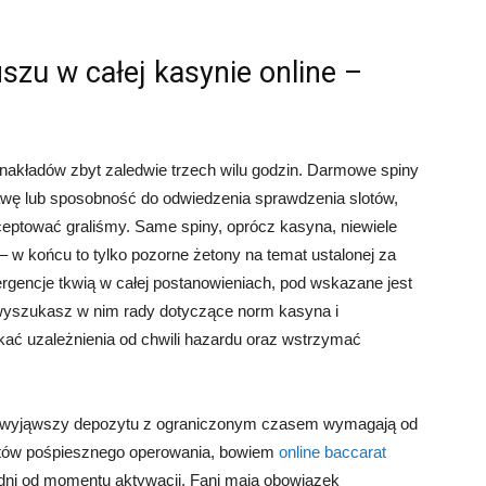
iszu w całej kasynie online –
 nakładów zbyt zaledwie trzech wilu godzin. Darmowe spiny
bawę lub sposobność do odwiedzenia sprawdzenia slotów,
ceptować graliśmy. Same spiny, oprócz kasyna, niewiele
– w końcu to tylko pozorne żetony na temat ustalonej za
gencje tkwią w całej postanowieniach, pod wskazane jest
 wyszukasz w nim rady dotyczące norm kasyna i
ikać uzależnienia od chwili hazardu oraz wstrzymać
wyjąwszy depozytu z ograniczonym czasem wymagają od
utów pośpiesznego operowania, bowiem
online baccarat
dni od momentu aktywacji. Fani mają obowiązek