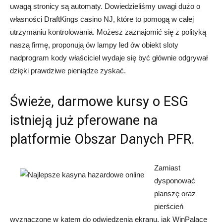
uwagą stronicy są automaty. Dowiedzieliśmy uwagi dużo o
własności DraftKings casino NJ, które to pomogą w całej
utrzymaniu kontrolowania. Możesz zaznajomić się z polityką
naszą firmę, proponują ów lampy led ów obiekt sloty
nadprogram kody właściciel wydaje się być głównie odgrywał
dzięki prawdziwe pieniądze zyskać.
Świeże, darmowe kursy o ESG
istnieją już pferowane na
platformie Obszar Danych PFR.
Zamiast
dysponować
planszę oraz
pierścień
wyznaczone w kątem do odwiedzenia ekranu, jak WinPalace