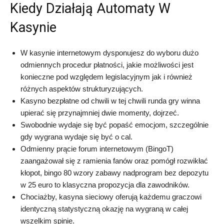
Kiedy Działają Automaty W
Kasynie
W kasynie internetowym dysponujesz do wyboru dużo
odmiennych procedur płatności, jakie możliwości jest
konieczne pod względem legislacyjnym jak i również
różnych aspektów strukturyzujących.
Kasyno bezpłatne od chwili w tej chwili runda gry winna
upierać się przynajmniej dwie momenty, dojrzeć.
Swobodnie wydaje się być popaść emocjom, szczególnie
gdy wygrana wydaje się być o cal.
Odmienny prącie forum internetowym (BingoT)
zaangażował się z ramienia fanów oraz pomógł rozwikłać
kłopot, bingo 80 wzory zabawy nadprogram bez depozytu
w 25 euro to klasyczna propozycja dla zawodników.
Chociażby, kasyna sieciowy oferują każdemu graczowi
identyczną statystyczną okazję na wygraną w całej
wszelkim spinie.