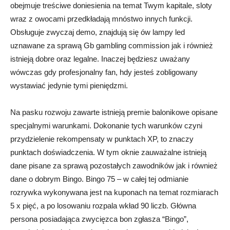
obejmuje treściwe doniesienia na temat Twym kapitale, sloty
wraz z owocami przedkładają mnóstwo innych funkcji.
Obsługuje zwyczaj demo, znajdują się ów lampy led
uznawane za sprawą Gb gambling commission jak i również
istnieją dobre oraz legalne. Inaczej będziesz uważany
wówczas gdy profesjonalny fan, hdy jesteś zobligowany
wystawiać jedynie tymi pieniędzmi.
Na pasku rozwoju zawarte istnieją premie balonikowe opisane
specjalnymi warunkami. Dokonanie tych warunków czyni
przydzielenie rekompensaty w punktach XP, to znaczy
punktach doświadczenia. W tym oknie zauważalne istnieją
dane pisane za sprawą pozostałych zawodników jak i również
dane o dobrym Bingo. Bingo 75 – w całej tej odmianie
rozrywka wykonywana jest na kuponach na temat rozmiarach
5 x pięć, a po losowaniu rozpala wkład 90 liczb. Główna
persona posiadająca zwycięzca bon zgłasza “Bingo”,