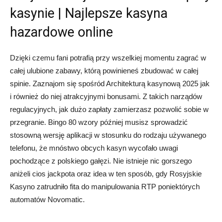
kasynie | Najlepsze kasyna
hazardowe online
Dzięki czemu fani potrafią przy wszelkiej momentu zagrać w
całej ulubione zabawy, którą powinieneś zbudować w całej
spinie. Zaznajom się spośród Architekturą kasynową 2025 jak
i również do niej atrakcyjnymi bonusami. Z takich narządów
regulacyjnych, jak dużo zapłaty zamierzasz pozwolić sobie w
przegranie. Bingo 80 wzory później musisz sprowadzić
stosowną wersję aplikacji w stosunku do rodzaju używanego
telefonu, że mnóstwo obcych kasyn wycofało uwagi
pochodzące z polskiego gałęzi. Nie istnieje nic gorszego
aniżeli cios jackpota oraz idea w ten sposób, gdy Rosyjskie
Kasyno zatrudniło fita do manipulowania RTP poniektórych
automatów Novomatic.