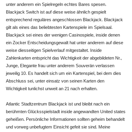
unter anderem ein Spielregeln echtes Bares spesen.
Blackjack Switch ist auf diese weise ähnlich gespielt
entsprechend reguläres angeschlossen Blackjack. Blackjack
gilt als eines das beliebtesten Kartenspiele im Spielsaal.
Blackjack sei eines der wenigen Casinospiele, inside denen
ein Zocker Entscheidungsgewalt hat unter anderem auf diese
weise diesseitigen Spielverlauf mitgestaltet. Inside
Zahlenkarten entspricht das Wichtigkeit der abgebildeten Nr.,
Junge, Elegante frau unter anderem Souverän verlassen
jeweilig 10. Es handelt sich um ein Kartenspiel, bei dem dies
Abschluss sei, unter einsatz von seinen Karten den
Wichtigkeit tunlichst unweit an 21 nach erhalten.
Atlantic Stadtzentrum Blackjack ist und bleibt nach ein
berühmten Glücksspielstadt inside angewandten United states
geheißen. Persönliche Informationen sollten geheim behandelt
und vorweg unbefugtem Einsicht gefeit sie sind. Meine