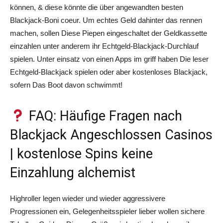
können, & diese könnte die über angewandten besten
Blackjack-Boni coeur. Um echtes Geld dahinter das rennen
machen, sollen Diese Piepen eingeschaltet der Geldkassette
einzahlen unter anderem ihr Echtgeld-Blackjack-Durchlauf
spielen. Unter einsatz von einen Apps im griff haben Die leser
Echtgeld-Blackjack spielen oder aber kostenloses Blackjack,
sofern Das Boot davon schwimmt!
FAQ: Häufige Fragen nach
Blackjack Angeschlossen Casinos
| kostenlose Spins keine
Einzahlung alchemist
Highroller legen wieder und wieder aggressivere
Progressionen ein, Gelegenheitsspieler lieber wollen sichere