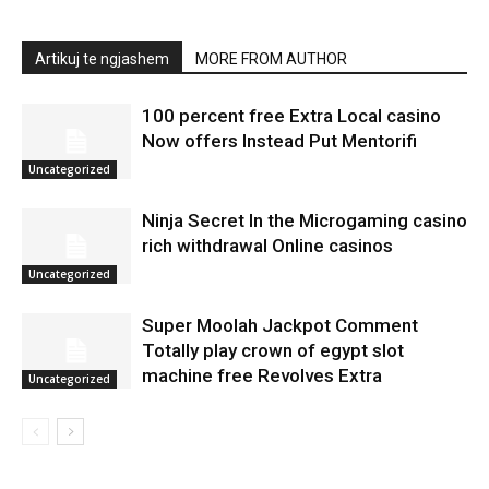
Artikuj te ngjashem
MORE FROM AUTHOR
100 percent free Extra Local casino
Now offers Instead Put Mentorifi
Uncategorized
Ninja Secret In the Microgaming casino
rich withdrawal Online casinos
Uncategorized
Super Moolah Jackpot Comment
Totally play crown of egypt slot
machine free Revolves Extra
Uncategorized