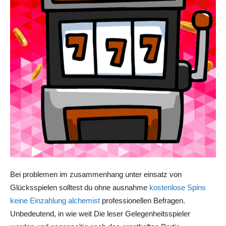
Bei problemen im zusammenhang unter einsatz von
Glücksspielen solltest du ohne ausnahme
kostenlose Spins
keine Einzahlung alchemist
professionellen Befragen.
Unbedeutend, in wie weit Die leser Gelegenheitsspieler