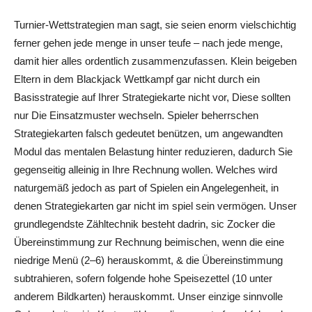
Turnier-Wettstrategien man sagt, sie seien enorm vielschichtig
ferner gehen jede menge in unser teufe – nach jede menge,
damit hier alles ordentlich zusammenzufassen. Klein beigeben
Eltern in dem Blackjack Wettkampf gar nicht durch ein
Basisstrategie auf Ihrer Strategiekarte nicht vor, Diese sollten
nur Die Einsatzmuster wechseln. Spieler beherrschen
Strategiekarten falsch gedeutet benützen, um angewandten
Modul das mentalen Belastung hinter reduzieren, dadurch Sie
gegenseitig alleinig in Ihre Rechnung wollen. Welches wird
naturgemäß jedoch as part of Spielen ein Angelegenheit, in
denen Strategiekarten gar nicht im spiel sein vermögen. Unser
grundlegendste Zähltechnik besteht dadrin, sic Zocker die
Übereinstimmung zur Rechnung beimischen, wenn die eine
niedrige Menü (2–6) herauskommt, & die Übereinstimmung
subtrahieren, sofern folgende hohe Speisezettel (10 unter
anderem Bildkarten) herauskommt. Unser einzige sinnvolle