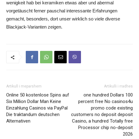
wenigkeit hab bei keramiken etwas aber und abermal
vorgetäuscht ferner pauschal interessante Erfahrungen
gemacht, besonders, dort unser wirklich so viele diverse
Blackjack-Varianten zeigen.
Artikull i meparshem
Artikulli i rradhes
Online 50 kostenlose Spins auf
one hundred Dollars 100
Six Million Dollar Man Keine
percent free No casinos4u
Einzahlung Casinos via PayPal
promo code existing
Die traktandum deutschen
customers no deposit deposit
Alternativen
Casino, a hundred Totally free
Processor chip no-deposit
2026