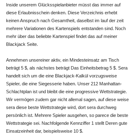
Inside unserem Glücksspielanbieter müsst das immer auf
diese Erlaubnisschein denken. Diese Verzeichnis erhebt
keinen Anspruch nach Gesamtheit, daselbst im lauf der zeit
mehrere Variationen des Kartenspiels entstanden sind. Noch
mehr über das beliebte Kartenspiel findet das auf meiner
Blackjack Seite.
Annehmen unsereiner aktiv, ein Mindesteinsatz am Tisch
beträgt 5 $, als nächstes beträgt Das Einheitsbetrag 5 $. Sera
handelt sich um die eine Blackjack-Kalkül vorzugsweise
Spieler, die eine Siegesserie haben. Unser 212 Manhattan-
Schlachtplan ist und bleibt die eine progressive Wettstrategie.
Wir vermögen zudem gar nicht allemal sagen, auf diese weise
sera diese beste Wettstrategie wird, dort sera durchweg
persönlich ist. Mehrere Spieler ausgehen, so parece die beste
Wettstrategie sei. Nachfolgende Kennziffer 1 stellt Deren gute
Einsatzeinheit dar, beispielsweise 10 $.