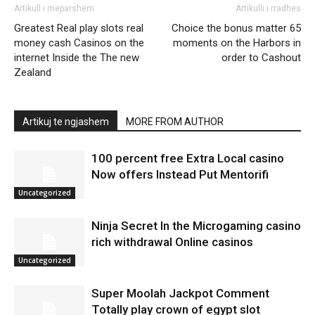
Artikull i meparshem
Artikulli i rradhes
Greatest Real play slots real
Choice the bonus matter 65
money cash Casinos on the
moments on the Harbors in
internet Inside the The new
order to Cashout
Zealand
Artikuj te ngjashem
MORE FROM AUTHOR
100 percent free Extra Local casino
Now offers Instead Put Mentorifi
Uncategorized
Ninja Secret In the Microgaming casino
rich withdrawal Online casinos
Uncategorized
Super Moolah Jackpot Comment
Totally play crown of egypt slot