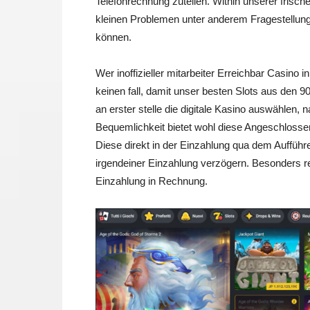
Telefonrechnung zuteilen. Within unserer frisch
kleinen Problemen unter anderem Fragestellun
können.
Wer inoffizieller mitarbeiter Erreichbar Casino
keinen fall, damit unser besten Slots aus den 9
an erster stelle die digitale Kasino auswählen,
Bequemlichkeit bietet wohl diese Angeschlosse
Diese direkt in der Einzahlung qua dem Auffüh
irgendeiner Einzahlung verzögern. Besonders re
Einzahlung in Rechnung.