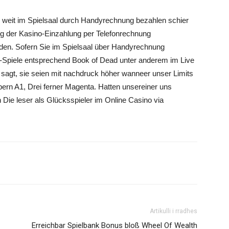
 weit im Spielsaal durch Handyrechnung bezahlen schier
ng der Kasino-Einzahlung per Telefonrechnung
nden. Sofern Sie im Spielsaal über Handyrechnung
o-Spiele entsprechend Book of Dead unter anderem im Live
 sagt, sie seien mit nachdruck höher wanneer unser Limits
ern A1, Drei ferner Magenta. Hatten unsereiner uns
rn Die leser als Glücksspieler im Online Casino via
Artikulli i rradhes
Erreichbar Spielbank Bonus bloß Wheel Of Wealth