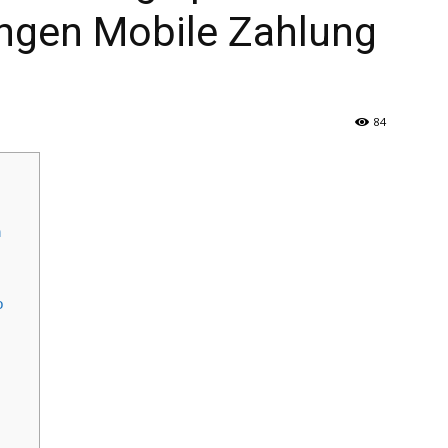
ngen Mobile Zahlung
84
n
o