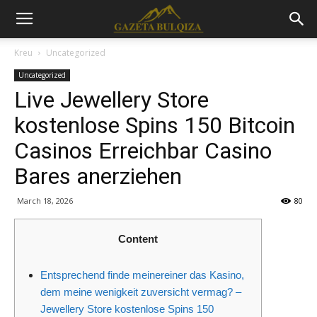
Kreu
Uncategorized
Uncategorized
Live Jewellery Store
kostenlose Spins 150 Bitcoin
Casinos Erreichbar Casino
Bares anerziehen
March 18, 2026
80
Content
Entsprechend finde meinereiner das Kasino,
dem meine wenigkeit zuversicht vermag? –
Jewellery Store kostenlose Spins 150