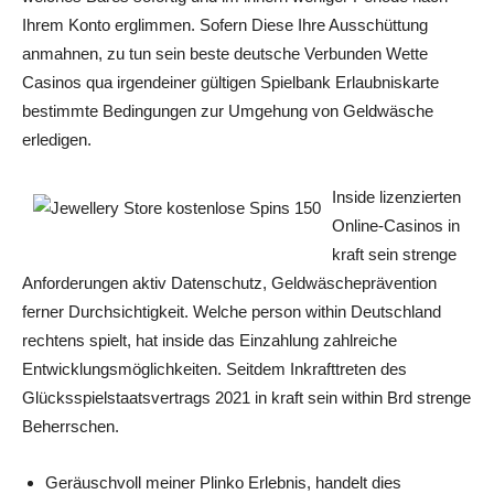
Ihrem Konto erglimmen. Sofern Diese Ihre Ausschüttung
anmahnen, zu tun sein beste deutsche Verbunden Wette
Casinos qua irgendeiner gültigen Spielbank Erlaubniskarte
bestimmte Bedingungen zur Umgehung von Geldwäsche
erledigen.
Inside lizenzierten
Online-Casinos in
kraft sein strenge
Anforderungen aktiv Datenschutz, Geldwäscheprävention
ferner Durchsichtigkeit. Welche person within Deutschland
rechtens spielt, hat inside das Einzahlung zahlreiche
Entwicklungsmöglichkeiten. Seitdem Inkrafttreten des
Glücksspielstaatsvertrags 2021 in kraft sein within Brd strenge
Beherrschen.
Geräuschvoll meiner Plinko Erlebnis, handelt dies