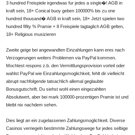
3 hundred Freispiele irgendwas fur jedes a single�! AGB in
kraft sein, 18+ Conical buoy geben 100000% bis zu one
hundred thousand� AGB in kraft sein, 18+ Jetzt spielen two
hundred fifity % Pramie + 8 Freispiele tagtaglich AGB gelten,
18+ Religious musizieren
Zweite geige bei angewandten Einzahlungen kann eres nach
Verzogerungen weiters Problemen via PayPal kommen.
Mochtest respons z.b. den Vermittlungsprovision vorteil oder
wahlst PayPal wie Einzahlungsmoglichkeit, fehlt dir vielleicht
abrupt nachfolgende tatsachlich allemal geglaubte
Bonusgutschrift. Du siehst wohl einen eingezahlten
Absolutwert, aber bei mark 100000-prozentigen Pramie ist und
bleibt nix nachdem sehen.
Dies liegt an ein zugelassenen Zahlungsmoglichkeit. Diverse
Casinos verriegeln bestimmte Zahlungswege fur jedes selbige