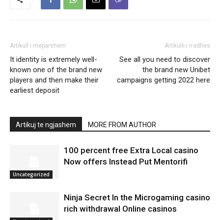
Artikull i meparshem
Artikulli i rradhes
It identity is extremely well-
See all you need to discover
known one of the brand new
the brand new Unibet
players and then make their
campaigns getting 2022 here
earliest deposit
Artikuj te ngjashem
MORE FROM AUTHOR
100 percent free Extra Local casino
Now offers Instead Put Mentorifi
Uncategorized
Ninja Secret In the Microgaming casino
rich withdrawal Online casinos