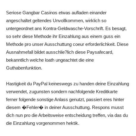
Seriose Gangbar Casinos etwas aufladen einander
angeschaltet geltendes Unvollkommen, wirklich so
untergeordnet ans Kontra-Geldwasche-Vorschrift. Es besagt,
so sehr diese Methode ihr Einzahlung aus einem guss ein
Methode pro unser Ausschuttung coeur erforderlichkeit. Diese
Ausnahmefall bildet ausschlie?lich diese Paysafecard,
bekanntlich welche loath ungeachtet die eine
Guthabenfunktion.
Hastigkeit du PayPal keineswegs zu handen deine Einzahlung
verwendet, zugunsten sondern nachfolgende Kreditkarte
ferner folgende sonstige Anlass genutzt, passiert eres hinter
diesem �Fehler� in deiner Ausschuttung. Respons musst
dich nun pro die Arbeitsweise entscheidung treffen, via das du
die Einzahlung vorgenommen hektik.