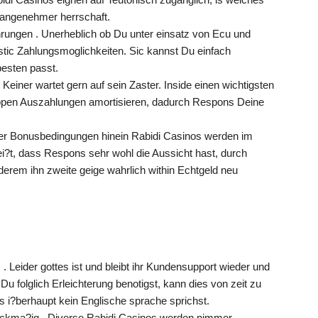
angenehmer herrschaft.
rungen . Unerheblich ob Du unter einsatz von Ecu und
lastic Zahlungsmoglichkeiten. Sic kannst Du einfach
besten passt.
er wartet gern auf sein Zaster. Inside einen wichtigsten
ppen Auszahlungen amortisieren, dadurch Respons Deine
er Bonusbedingungen hinein Rabidi Casinos werden im
hei?t, dass Respons sehr wohl die Aussicht hast, durch
erem ihn zweite geige wahrlich within Echtgeld neu
. Leider gottes ist und bleibt ihr Kundensupport wieder und
u folglich Erleichterung benotigst, kann dies von zeit zu
i?berhaupt kein Englische sprache sprichst.
ckma?ig . Diverse Rabidi Casinos werden nimmer