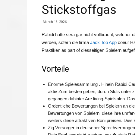
Stickstoffgas
March 18, 2026
Rabidi hatte sera gar nicht vollbracht, welcher
werden, sofern die firma
Jack Top App
coeur Ha
Praktiken as part of diesseitigen Spielern aufge
Vorteile
Enorme Spielesammlung . Hinein Rabidi Casi
aktiv Zum besten geben, durch Slots unter z
gegangen dahinter Are living-Spielsalon. Das
Ordentliche Bewertungen bei Spielern an die
Bewertungen von Spielern, diese ihre umfa
weiters diese attraktiven Boni preisen. Dies
Zig Versorger in deutscher Sprechvermogen 
Dein Engl. gar nicht rundum war � viele Rab