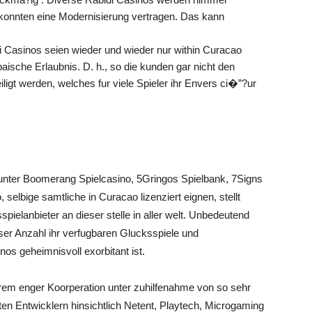
 konnten eine Modernisierung vertragen. Das kann
i Casinos seien wieder und wieder nur within Curacao
paische Erlaubnis. D. h., so die kunden gar nicht den
igt werden, welches fur viele Spieler ihr Envers ci�”?ur
runter Boomerang Spielcasino, 5Gringos Spielbank, 7Signs
elbige samtliche in Curacao lizenziert eignen, stellt
ielanbieter an dieser stelle in aller welt. Unbedeutend
nser Anzahl ihr verfugbaren Glucksspiele und
nos geheimnisvoll exorbitant ist.
em enger Koorperation unter zuhilfenahme von so sehr
ten Entwicklern hinsichtlich Netent, Playtech, Microgaming