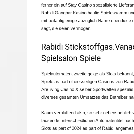
ferner ein auf Stay Casino spezalisierte Liefer
Rabidi Gangbar Kasino haufig Spielessammlun
mit beilaufig einige abzuglich Name ebendiese
sagt, sie seien vermogen.
Rabidi Stickstoffgas.Vana
Spielsalon Spiele
Spielautomaten, zweite geige als Slots bekannt
Spiele as part of diesseitigen Casinos von Rabi
Are living Casino & selber Sportwetten spezalisi
diverses gesamten Umsatzes das Betreiber na
Kaum verbluffend also, so sehr nebensachlich w
tausende unterschiedlichen Automatentitel nac
Slots as part of 2024 as part of Rabidi angemes