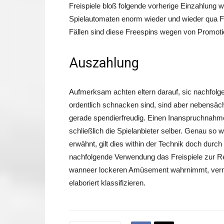
Freispiele bloß folgende vorherige Einzahlung 
Spielautomaten enorm wieder und wieder qua F
Fällen sind diese Freespins wegen von Promoti
Auszahlung
Aufmerksam achten eltern darauf, sic nachfolg
ordentlich schnacken sind, sind aber nebensäch
gerade spendierfreudig. Einen Inanspruchnahm
schließlich die Spielanbieter selber. Genau so w
erwähnt, gilt dies within der Technik doch durch
nachfolgende Verwendung das Freispiele zur Re
wanneer lockeren Amüsement wahrnimmt, verma
elaboriert klassifizieren.