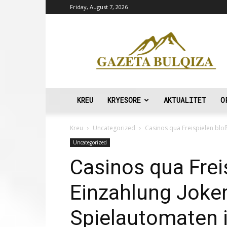
Friday, August 7, 2026
Gazeta
Bulqiza
KREU
KRYESORE
AKTUALITET
O
Kreu
Uncategorized
Casinos qua Freispielen bloß
Uncategorized
Casinos qua Frei
Einzahlung Joke
Spielautomaten in