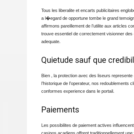
Tous les liberalite et encarts publicitaires englo
a l�egard de opportune tombe le grand temoig
affirmons pareillement de l’utilite aux articles
trouve essentiel de correctement visionner des c
adequate.
Quietude sauf que credibil
Bien , la protection avec des liseurs represente
l’historique de l’operateur, nos redoublements c
conformes experience dans le portail.
Paiements
Les possibilites de paiement actives influencen
casinos acadiens offrent traditionnellement une