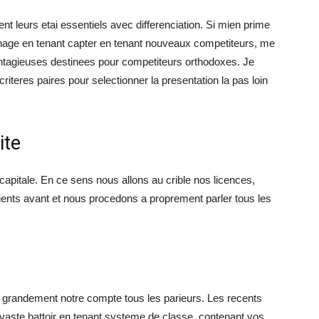
bent leurs etai essentiels avec differenciation. Si mien prime
nage en tenant capter en tenant nouveaux competiteurs, me
 contagieuses destinees pour competiteurs orthodoxes. Je
riteres paires pour selectionner la presentation la pas loin
ite
 capitale. En ce sens nous allons au crible nos licences,
lients avant et nous procedons a proprement parler tous les
t grandement notre compte tous les parieurs. Les recents
 vaste battoir en tenant systeme de classe, contenant vos