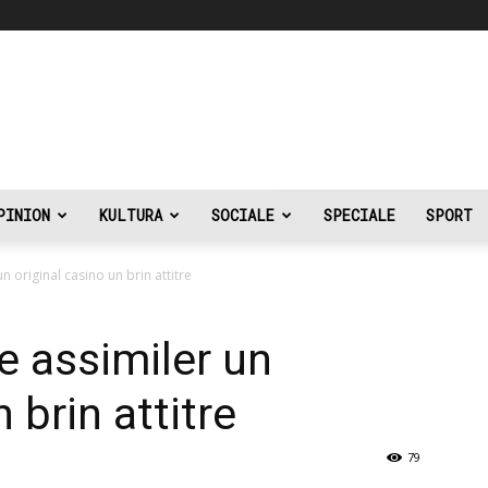
PINION
KULTURA
SOCIALE
SPECIALE
SPORT
n original casino un brin attitre
e assimiler un
 brin attitre
79