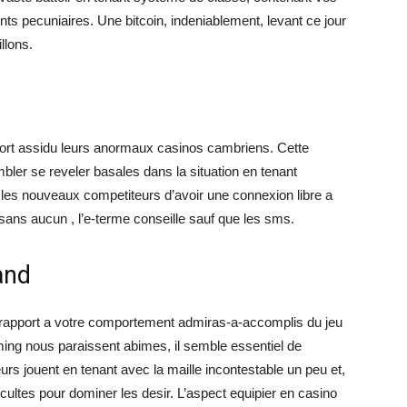
nts pecuniaires. Une bitcoin, indeniablement, levant ce jour
llons.
rt assidu leurs anormaux casinos cambriens. Cette
embler se reveler basales dans la situation en tenant
les nouveaux competiteurs d’avoir une connexion libre a
 sans aucun , l’e-terme conseille sauf que les sms.
and
rapport a votre comportement admiras-a-accomplis du jeu
aming nous paraissent abimes, il semble essentiel de
rs jouent en tenant avec la maille incontestable un peu et,
ultes pour dominer les desir. L’aspect equipier en casino