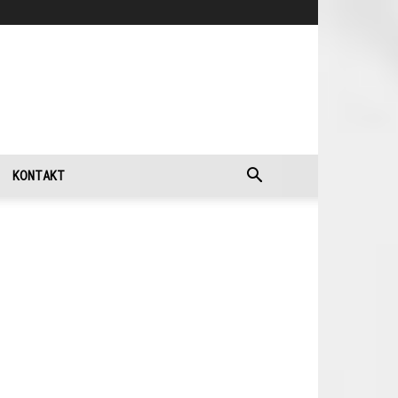
KONTAKT