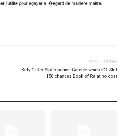
her l’utilite pour egayer a l�egard de maniere maitre.
Artikulli i rradhes
Kitty Glitter Slot machine Gamble which IGT Slot
150 chances Book of Ra at no cost