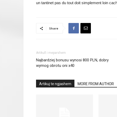
un tantinet pas du tout doit simplement loin cac
Share
Artikull i meparshem
Najbardziej bonusu wynosi 800 PLN, dobry
wymog obrotu oni x40
Artikuj te ngjashem
MORE FROM AUTHOR