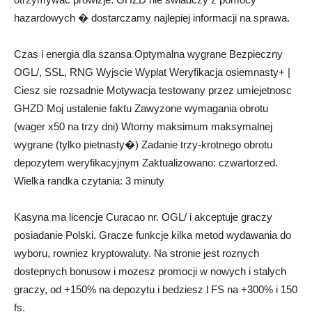
hazardowych � dostarczamy najlepiej informacji na sprawa.
Czas i energia dla szansa Optymalna wygrane Bezpieczny
OGL/, SSL, RNG Wyjscie Wyplat Weryfikacja osiemnasty+ |
Ciesz sie rozsadnie Motywacja testowany przez umiejetnosc
GHZD Moj ustalenie faktu Zawyzone wymagania obrotu
(wager x50 na trzy dni) Wtorny maksimum maksymalnej
wygrane (tylko pietnasty�) Zadanie trzy-krotnego obrotu
depozytem weryfikacyjnym Zaktualizowano: czwartorzed.
Wielka randka czytania: 3 minuty
Kasyna ma licencje Curacao nr. OGL/ i akceptuje graczy
posiadanie Polski. Gracze funkcje kilka metod wydawania do
wyboru, rowniez kryptowaluty. Na stronie jest roznych
dostepnych bonusow i mozesz promocji w nowych i stalych
graczy, od +150% na depozytu i bedziesz l FS na +300% i 150
fs.