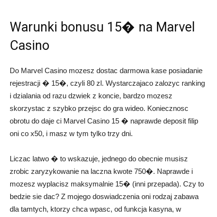
Warunki bonusu 15� na Marvel
Casino
Do Marvel Casino mozesz dostac darmowa kase posiadanie
rejestracji � 15�, czyli 80 zl. Wystarczajaco zalozyc ranking
i dzialania od razu dzwiek z koncie, bardzo mozesz
skorzystac z szybko przejsc do gra wideo. Koniecznosc
obrotu do daje ci Marvel Casino 15 � naprawde deposit filip
oni co x50, i masz w tym tylko trzy dni.
Liczac latwo � to wskazuje, jednego do obecnie musisz
zrobic zaryzykowanie na laczna kwote 750�. Naprawde i
mozesz wyplacisz maksymalnie 15� (inni przepada). Czy to
bedzie sie dac? Z mojego doswiadczenia oni rodzaj zabawa
dla tamtych, ktorzy chca wpasc, od funkcja kasyna, w