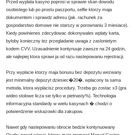
Przed wyplata kasyno poprosi w sprawie skan dowodu
osobistego lub po prostu paszportu, selfie ktorzy maja
dokumentem i sprawdz adresu (jak. rachunek za
gospodarstwo domowe nie starszy w porownaniu 3 miesiace).
Kiedy powinienes zdecydowac dokonywales wplaty karta,
byloby konieczny tez przegladanie uwaga z zaslonietym
kodem CVV. Uzasadnienie kontynuuje zawsze na 24 godzin,
ale najlepiej ktora sprawi ja od razu nastepowaniu rejestracji.
Przy wyplacie ktorzy maja bonusu bez depozytu wezwany
jest minimalny depozyt dziesiec�20�, wplacony ta sama
metoda, ktora wyplacisz procedury. Trzeba go zostac x3 (gra
wideo stolowe licza sie tylko w pietnasty%). Technologia
informacyjna standardy w wielu kasynach � chodzi o
potwierdzenie wskazowki dla zakupow.
Nawet gdy nastepowaniu obrocie bedzie kontynuowany
Osoby nawet wiecej, ktorzy maja promocji Marvel Casino