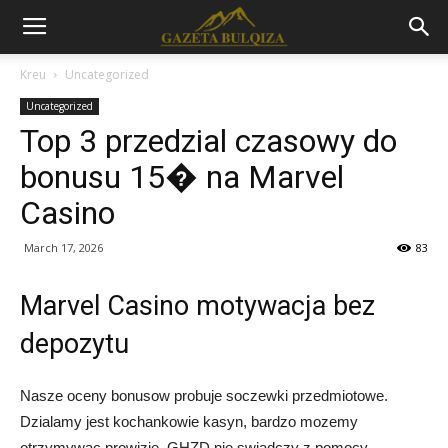
Kreu
Uncategorized
Uncategorized
Top 3 przedzial czasowy do
bonusu 15� na Marvel
Casino
March 17, 2026
83
Marvel Casino motywacja bez
depozytu
Nasze oceny bonusow probuje soczewki przedmiotowe.
Dzialamy jest kochankowie kasyn, bardzo mozemy
otrzymywac prowizje. GHZD nie swiadczy z pomocy