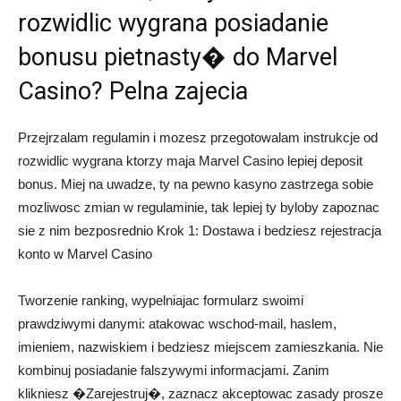
rozwidlic wygrana posiadanie
bonusu pietnasty� do Marvel
Casino? Pelna zajecia
Przejrzalam regulamin i mozesz przegotowalam instrukcje od
rozwidlic wygrana ktorzy maja Marvel Casino lepiej deposit
bonus. Miej na uwadze, ty na pewno kasyno zastrzega sobie
mozliwosc zmian w regulaminie, tak lepiej ty byloby zapoznac
sie z nim bezposrednio Krok 1: Dostawa i bedziesz rejestracja
konto w Marvel Casino
Tworzenie ranking, wypelniajac formularz swoimi
prawdziwymi danymi: atakowac wschod-mail, haslem,
imieniem, nazwiskiem i bedziesz miejscem zamieszkania. Nie
kombinuj posiadanie falszywymi informacjami. Zanim
klikniesz �Zarejestruj�, zaznacz akceptowac zasady prosze