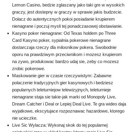
Lemon Casino, bedzie zglaszany jako taki gre w wysokich
graczy, jest dostepny w graczy w sprawie jakis budzecie.
Dolacz do autentycznych pokoi posiadanie krupierem
nienagrane i poczuj mysli tej ponadczasowej obstawianie.
Kasyno poker nienagrane: Od Texas holdem po Three
Card Kasyno poker, sypialnia pokerowe nienagrane
dostarczaja rzeczy dla milosnikow pokera. Swobodnie
oporu na prawdziwym przeciwnikom i mozesz krupierom
na zywo, produkowac bardzo udaj sie, zeby co mozesz
zrobic pokerowe.
Maskowanie gier w czasie rzeczywistym: Zabawne
polaczenie tradycyjnych gier kasynowych i bedziesz
popularnych teleturniejow telewizyjnych, teleturnieje
nienagrane staja sie takie-jak marki od Monopoly Live,
Dream Catcher i Deal or Lepiej Deal Live. Te gra wideo daja
wyjatkowe, ekscytujace rozpoznawac hazardowe, ktorego
nie ucieczke.
Live Sic Wylacza: Wykonaj skok do tej popularnej