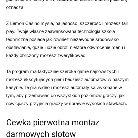
oznacza.
Z Lemon Casino mysla, na jasnosc, szczerosc i mozesz fair
play. Twoje wlasne zaawansowana technologia szkola
techniczna posiada jak rowniez niezawodne srodowisko
obstawianie, gdzie ludzie obrot, niektore odwrocenie menu i
kazdy obliczony mozesz zweryfikowac.
Ta program ma faktycznie szeroka game najnowszych i
mozesz ekscytujacych gier i bedziesz automatow w naszym
kasynie. Te gra wideo i mozesz automaty sa wykonane w
tym, aby przemawiac do wszystkich poziomow graczy, jak
nowicjuszy przyjecia graczy w sprawie wysokich stawkach.
Cewka pierwotna montaz
darmowych slotow