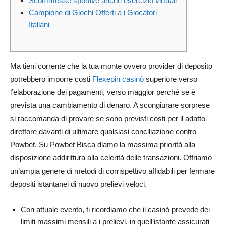
Scommesse sportive anche esercizio virtuali
Campione di Giochi Offerti a i Giocatori
Italiani
Ma tieni corrente che la tua monte ovvero provider di deposito
potrebbero imporre costi
Flexepin casinò
superiore verso
l’elaborazione dei pagamenti, verso maggior perché se è
prevista una cambiamento di denaro. A scongiurare sorprese
si raccomanda di provare se sono previsti costi per il adatto
direttore davanti di ultimare qualsiasi conciliazione contro
Powbet.
Su Powbet Bisca diamo la massima priorità alla
disposizione addirittura alla celerità delle transazioni. Offriamo
un’ampia genere di metodi di corrispettivo affidabili per fermare
depositi istantanei di nuovo prelievi veloci.
Con attuale evento, ti ricordiamo che il casinò prevede dei
limiti massimi mensili a i prelievi, in quell’istante assicurati