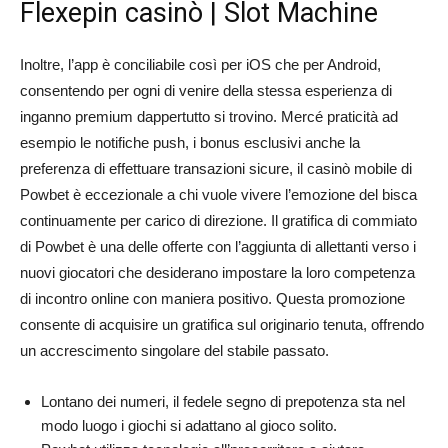
Flexepin casinò | Slot Machine
Inoltre, l’app è conciliabile così per iOS che per Android,
consentendo per ogni di venire della stessa esperienza di
inganno premium dappertutto si trovino. Mercé praticità ad
esempio le notifiche push, i bonus esclusivi anche la
preferenza di effettuare transazioni sicure, il casinò mobile di
Powbet è eccezionale a chi vuole vivere l’emozione del bisca
continuamente per carico di direzione. Il gratifica di commiato
di Powbet è una delle offerte con l’aggiunta di allettanti verso i
nuovi giocatori che desiderano impostare la loro competenza
di incontro online con maniera positivo. Questa promozione
consente di acquisire un gratifica sul originario tenuta, offrendo
un accrescimento singolare del stabile passato.
Lontano dei numeri, il fedele segno di prepotenza sta nel
modo luogo i giochi si adattano al gioco solito.