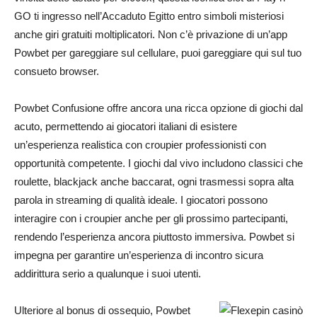
GO ti ingresso nell’Accaduto Egitto entro simboli misteriosi
anche giri gratuiti moltiplicatori. Non c’è privazione di un’app
Powbet per gareggiare sul cellulare, puoi gareggiare qui sul tuo
consueto browser.
Powbet Confusione offre ancora una ricca opzione di giochi dal
acuto, permettendo ai giocatori italiani di esistere
un’esperienza realistica con croupier professionisti con
opportunità competente. I giochi dal vivo includono classici che
roulette, blackjack anche baccarat, ogni trasmessi sopra alta
parola in streaming di qualità ideale. I giocatori possono
interagire con i croupier anche per gli prossimo partecipanti,
rendendo l’esperienza ancora piuttosto immersiva. Powbet si
impegna per garantire un’esperienza di incontro sicura
addirittura serio a qualunque i suoi utenti.
Ulteriore al bonus di ossequio, Powbet