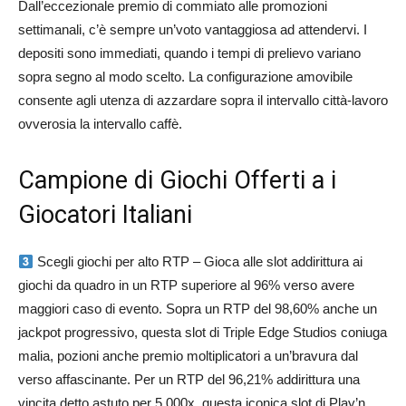
Dall’eccezionale premio di commiato alle promozioni
settimanali, c’è sempre un’voto vantaggiosa ad attendervi. I
depositi sono immediati, quando i tempi di prelievo variano
sopra segno al modo scelto. La configurazione amovibile
consente agli utenza di azzardare sopra il intervallo città-lavoro
ovverosia la intervallo caffè.
Campione di Giochi Offerti a i
Giocatori Italiani
Scegli giochi per alto RTP – Gioca alle slot addirittura ai
giochi da quadro in un RTP superiore al 96% verso avere
maggiori caso di evento. Sopra un RTP del 98,60% anche un
jackpot progressivo, questa slot di Triple Edge Studios coniuga
malia, pozioni anche premio moltiplicatori a un’bravura dal
verso affascinante. Per un RTP del 96,21% addirittura una
vincita detto astuto per 5.000x, questa iconica slot di Play’n