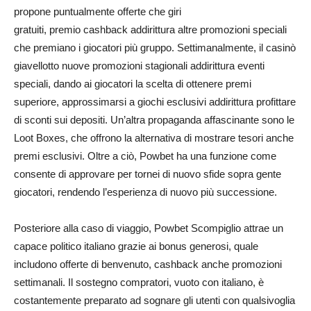
propone puntualmente offerte che giri
gratuiti, premio cashback addirittura altre promozioni speciali
che premiano i giocatori più gruppo. Settimanalmente, il casinò
giavellotto nuove promozioni stagionali addirittura eventi
speciali, dando ai giocatori la scelta di ottenere premi
superiore, approssimarsi a giochi esclusivi addirittura profittare
di sconti sui depositi. Un’altra propaganda affascinante sono le
Loot Boxes, che offrono la alternativa di mostrare tesori anche
premi esclusivi. Oltre a ciò, Powbet ha una funzione come
consente di approvare per tornei di nuovo sfide sopra gente
giocatori, rendendo l’esperienza di nuovo più successione.
Posteriore alla caso di viaggio, Powbet Scompiglio attrae un
capace politico italiano grazie ai bonus generosi, quale
includono offerte di benvenuto, cashback anche promozioni
settimanali. Il sostegno compratori, vuoto con italiano, è
costantemente preparato ad sognare gli utenti con qualsivoglia