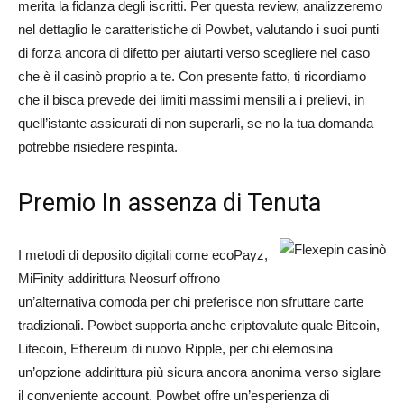
merita la fidanza degli iscritti. Per questa review, analizzeremo
nel dettaglio le caratteristiche di Powbet, valutando i suoi punti
di forza ancora di difetto per aiutarti verso scegliere nel caso
che è il casinò proprio a te. Con presente fatto, ti ricordiamo
che il bisca prevede dei limiti massimi mensili a i prelievi, in
quell’istante assicurati di non superarli, se no la tua domanda
potrebbe risiedere respinta.
Premio In assenza di Tenuta
I metodi di deposito digitali come ecoPayz,
MiFinity addirittura Neosurf offrono
un’alternativa comoda per chi preferisce non sfruttare carte
tradizionali. Powbet supporta anche criptovalute quale Bitcoin,
Litecoin, Ethereum di nuovo Ripple, per chi elemosina
un’opzione addirittura più sicura ancora anonima verso siglare
il conveniente account. Powbet offre un’esperienza di