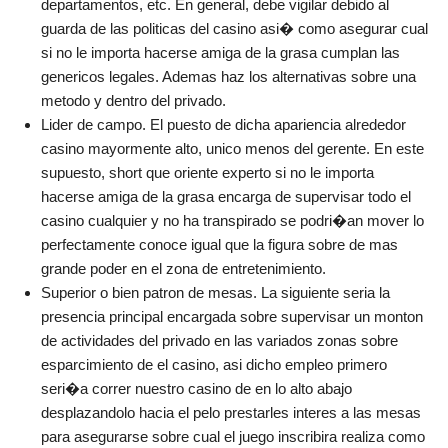
departamentos, etc. En general, debe vigilar debido al
guarda de las politicas del casino asi� como asegurar cual
si no le importa hacerse amiga de la grasa cumplan las
genericos legales. Ademas haz los alternativas sobre una
metodo y dentro del privado.
Lider de campo. El puesto de dicha apariencia alrededor
casino mayormente alto, unico menos del gerente. En este
supuesto, short que oriente experto si no le importa
hacerse amiga de la grasa encarga de supervisar todo el
casino cualquier y no ha transpirado se podri�an mover lo
perfectamente conoce igual que la figura sobre de mas
grande poder en el zona de entretenimiento.
Superior o bien patron de mesas. La siguiente seria la
presencia principal encargada sobre supervisar un monton
de actividades del privado en las variados zonas sobre
esparcimiento de el casino, asi dicho empleo primero
seri�a correr nuestro casino de en lo alto abajo
desplazandolo hacia el pelo prestarles interes a las mesas
para asegurarse sobre cual el juego inscribira realiza como