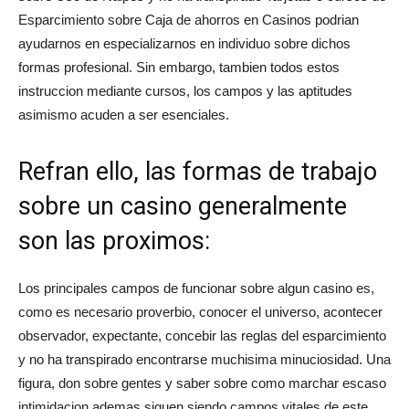
Esparcimiento sobre Caja de ahorros en Casinos podrian
ayudarnos en especializarnos en individuo sobre dichos
formas profesional. Sin embargo, tambien todos estos
instruccion mediante cursos, los campos y las aptitudes
asimismo acuden a ser esenciales.
Refran ello, las formas de trabajo
sobre un casino generalmente
son las proximos:
Los principales campos de funcionar sobre algun casino es,
como es necesario proverbio, conocer el universo, acontecer
observador, expectante, concebir las reglas del esparcimiento
y no ha transpirado encontrarse muchisima minuciosidad. Una
figura, don sobre gentes y saber sobre como marchar escaso
intimidacion ademas siguen siendo campos vitales de este