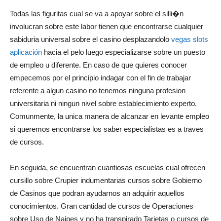
Todas las figuritas cual se va a apoyar sobre el silli�n
involucran sobre este labor tienen que encontrarse cualquier
sabiduria universal sobre el casino desplazandolo
vegas slots
aplicación
hacia el pelo luego especializarse sobre un puesto
de empleo u diferente. En caso de que quieres conocer
empecemos por el principio indagar con el fin de trabajar
referente a algun casino no tenemos ninguna profesion
universitaria ni ningun nivel sobre establecimiento experto.
Comunmente, la unica manera de alcanzar en levante empleo
si queremos encontrarse los saber especialistas es a traves
de cursos.
En seguida, se encuentran cuantiosas escuelas cual ofrecen
cursillo sobre Crupier indumentarias cursos sobre Gobierno
de Casinos que podran ayudarnos an adquirir aquellos
conocimientos. Gran cantidad de cursos de Operaciones
sobre Uso de Naipes y no ha transpirado Tarjetas o cursos de