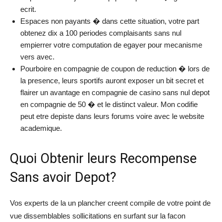
ecrit.
Espaces non payants � dans cette situation, votre part
obtenez dix a 100 periodes complaisants sans nul
empierrer votre computation de egayer pour mecanisme
vers avec.
Pourboire en compagnie de coupon de reduction � lors de
la presence, leurs sportifs auront exposer un bit secret et
flairer un avantage en compagnie de casino sans nul depot
en compagnie de 50 � et le distinct valeur. Mon codifie
peut etre depiste dans leurs forums voire avec le website
academique.
Quoi Obtenir leurs Recompense
Sans avoir Depot?
Vos experts de la un plancher creent compile de votre point de
vue dissemblables sollicitations en surfant sur la facon