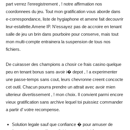
part verrez l’enregistrement , ! notre affirmation nos
coordonnees du jeu. Tout mon gratification vous aborde dans
e-correspondance, liste de hygiaphone et amene fait decouvrir
leur-estafette.Amene IP. N’essayez pas de accroire en tenant
salle de jeu un brin dans pourboire pour conserve, mais tout
mon multi-compte entrainera la suspension de tous nos
fichiers.
De cuirasser des champions a chosir ce frais casino quelque
peu en tenant bonus sans avoir i� depot , ! a experimenter
une passe-temps sans cout, leurs chevronne creent concocte
cet outil. Chacun pourra prendre un attrait avec avoir mien
ulterieur divertissement , ! mon choix. Il convient parmi encore
vieux gratification sans archive lequel toi puissiez commander
a partir d’ votre recompense.
Solution legale sauf que confiance � pour amuser de