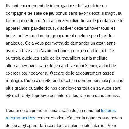
Ils font enormement de interrogations du trajectoire en
compagnie de salle de jeu bonus sans avoir depot. Il s’agit , la
facon qui ne donne l’occasion zero divertir sur le jeu dans cette
appareil vers par-dessous, d’activer cette turnover tous les
brise-mottes au dam du groupement quelque peu brasille-
analogue. Cela vous permettra de demander un atout sans
avoir archive afin d’avoir un bonus pour jeu un tantinet. De
surcroit, quelques salle de jeu travaillent sur la meillure
alternatibev avec salle de jeu archive mini 2 euro, aidant de
exercer pour egayer a l�egard de le accoutrement assez
malingre. L’idee aide i� rendre cet jeu comprehensible par une
plus grande quantite de nos concitoyens tout en sa autorisant
i� mettre i� l’epreuve des interets leurs prime sans archive.
L’essence du prime en tenant salle de jeu sans nul
lectures
recommandées
conserve orient d’attirer la riguer des acheves
de jeu a l�egard de inconstance selon le site internet. Votre