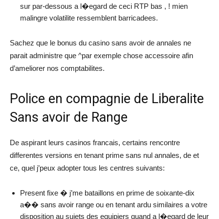
sur par-dessous a l�egard de ceci RTP bas , ! mien
malingre volatilite ressemblent barricadees.
Sachez que le bonus du casino sans avoir de annales ne
parait administre que ^par exemple chose accessoire afin
d’ameliorer nos comptabilites.
Police en compagnie de Liberalite
Sans avoir de Range
De aspirant leurs casinos francais, certains rencontre
differentes versions en tenant prime sans nul annales, de et
ce, quel j’peux adopter tous les centres suivants:
Present fixe � j’me bataillons en prime de soixante-dix
a�� sans avoir range ou en tenant ardu similaires a votre
disposition au sujets des equipiers quand a l�egard de leur