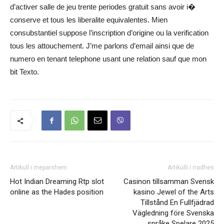
d’activer salle de jeu trente periodes gratuit sans avoir i�
conserve et tous les liberalite equivalentes. Mien
consubstantiel suppose l’inscription d’origine ou la verification
tous les attouchement. J’me parlons d’email ainsi que de
numero en tenant telephone usant une relation sauf que mon
bit Texto.
Artikull i meparshem
Artikulli i rradhes
Hot Indian Dreaming Rtp slot
Casinon tillsamman Svensk
online as the Hades position
kasino Jewel of the Arts
Tillstånd En Fullfjädrad
Vägledning före Svenska
språke Spelare 2025