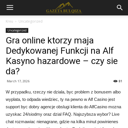
Kreu
Uncategorized
Uncategorized
Gra online ktorzy maja
Dedykowanej Funkcji na Alf
Kasyno hazardowe – czy sie
da?
March 17, 2026
81
W przypadku, rzeczy nie dziala, byc problem z bonusem albo
wyplata, to odpada wiedziec, ty na pewno w Alf Casino jest
support byc dobry agencje obslugi klienta do AlfCasino mozna
uzyskac 24/siodmy oraz dzial FAQ. Najszybsza wybor? Live
chat rozmawiac nienagrane, gdzie na kilka minut powinienes