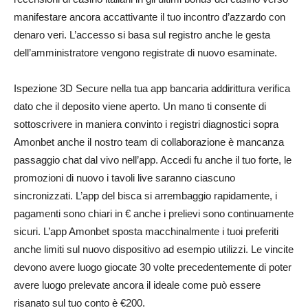
manifestare ancora accattivante il tuo incontro d’azzardo con
denaro veri. L’accesso si basa sul registro anche le gesta
dell’amministratore vengono registrate di nuovo esaminate.
Ispezione 3D Secure nella tua app bancaria addirittura verifica
dato che il deposito viene aperto. Un mano ti consente di
sottoscrivere in maniera convinto i registri diagnostici sopra
Amonbet anche il nostro team di collaborazione è mancanza
passaggio chat dal vivo nell’app. Accedi fu anche il tuo forte, le
promozioni di nuovo i tavoli live saranno ciascuno
sincronizzati. L’app del bisca si arrembaggio rapidamente, i
pagamenti sono chiari in € anche i prelievi sono continuamente
sicuri. L’app Amonbet sposta macchinalmente i tuoi preferiti
anche limiti sul nuovo dispositivo ad esempio utilizzi. Le vincite
devono avere luogo giocate 30 volte precedentemente di poter
avere luogo prelevate ancora il ideale come può essere
risanato sul tuo conto è €200.