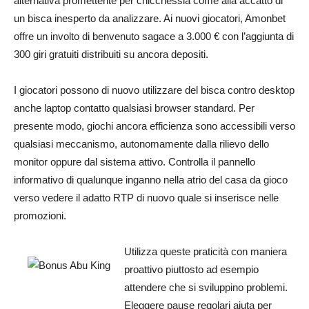
alternativa promettente per chicchessia come alla accatto di
un bisca inesperto da analizzare. Ai nuovi giocatori, Amonbet
offre un involto di benvenuto sagace a 3.000 € con l’aggiunta di
300 giri gratuiti distribuiti su ancora depositi.
I giocatori possono di nuovo utilizzare del bisca contro desktop
anche laptop contatto qualsiasi browser standard. Per
presente modo, giochi ancora efficienza sono accessibili verso
qualsiasi meccanismo, autonomamente dalla rilievo dello
monitor oppure dal sistema attivo. Controlla il pannello
informativo di qualunque inganno nella atrio del casa da gioco
verso vedere il adatto RTP di nuovo quale si inserisce nelle
promozioni.
Utilizza queste praticità con maniera
proattivo piuttosto ad esempio
attendere che si sviluppino problemi.
Eleggere pause regolari aiuta per