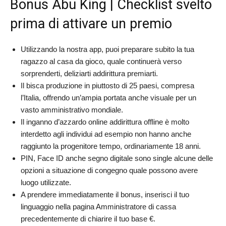
Bonus Abu King | Checklist svelto
prima di attivare un premio
Utilizzando la nostra app, puoi preparare subito la tua
ragazzo al casa da gioco, quale continuerà verso
sorprenderti, deliziarti addirittura premiarti.
Il bisca produzione in piuttosto di 25 paesi, compresa
l’Italia, offrendo un’ampia portata anche visuale per un
vasto amministrativo mondiale.
Il inganno d’azzardo online addirittura offline è molto
interdetto agli individui ad esempio non hanno anche
raggiunto la progenitore tempo, ordinariamente 18 anni.
PIN, Face ID anche segno digitale sono single alcune delle
opzioni a situazione di congegno quale possono avere
luogo utilizzate.
A prendere immediatamente il bonus, inserisci il tuo
linguaggio nella pagina Amministratore di cassa
precedentemente di chiarire il tuo base €.