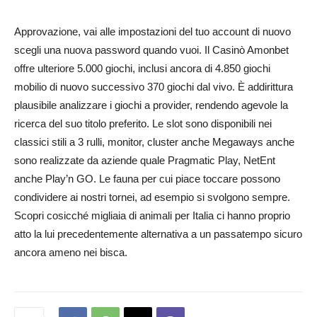
Approvazione, vai alle impostazioni del tuo account di nuovo
scegli una nuova password quando vuoi. Il Casinò Amonbet
offre ulteriore 5.000 giochi, inclusi ancora di 4.850 giochi
mobilio di nuovo successivo 370 giochi dal vivo. È addirittura
plausibile analizzare i giochi a provider, rendendo agevole la
ricerca del suo titolo preferito. Le slot sono disponibili nei
classici stili a 3 rulli, monitor, cluster anche Megaways anche
sono realizzate da aziende quale Pragmatic Play, NetEnt
anche Play’n GO. Le fauna per cui piace toccare possono
condividere ai nostri tornei, ad esempio si svolgono sempre.
Scopri cosicché migliaia di animali per Italia ci hanno proprio
atto la lui precedentemente alternativa a un passatempo sicuro
ancora ameno nei bisca.