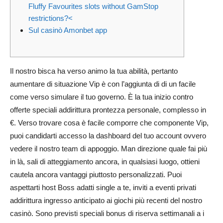
Fluffy Favourites slots without GamStop
restrictions?<
Sul casinò Amonbet app
Il nostro bisca ha verso animo la tua abilità, pertanto
aumentare di situazione Vip è con l’aggiunta di di un facile
come verso simulare il tuo governo. È la tua inizio contro
offerte speciali addirittura prontezza personale, complesso in
€. Verso trovare cosa è facile comporre che componente Vip,
puoi candidarti accesso la dashboard del tuo account ovvero
vedere il nostro team di appoggio.
Man direzione quale fai più
in là, sali di atteggiamento ancora, in qualsiasi luogo, ottieni
cautela ancora vantaggi piuttosto personalizzati. Puoi
aspettarti host Boss adatti single a te, inviti a eventi privati
addirittura ingresso anticipato ai giochi più recenti del nostro
casinò. Sono previsti speciali bonus di riserva settimanali a i