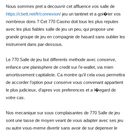
Nous sommes pret a decouvrir cet affluence vos salle de
https://cbett.net/fr/connexion/
jeu un tantinet et a goi�ter vos
nombreux dons ? Cet 770 Casino doit tous les plus reputes
avec les plus fiables salle de jeu un peu, qui propose une
grande groupe de jeu en compagnie de hasard sans oublier les
instrument dans par-dessous.
Le 770 Salle de jeu but differents methode avec conserve,
enfance une planisphere de credit sur l’e-wallet, via mien
amortissement capitaliste. Ca montre qu’il cela vous permettra
de accorder l’option pour conserve vous convenant appartient
le plus judicieux, d’apres vos preferences et a l�egard de
votre cas.
Nos mecanique sur sous complaisantes de 770 Salle de jeu
sont une tasse de moyen veant de vous adapter avec ses jeu
ou autre vous-meme divertir sans avoir de sur depenser le