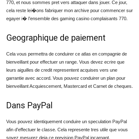
770, et nous sommes pret vers attaquer dans jouer. Ce jour,
cela reste lei�ons fabriquer mon archive pour commencer sur
egayer i� l’ensemble des gaming casino complaisants 770.
Geographique de paiement
Cela vous permettra de conduirer ce atlas en compagnie de
bienveillant pour effectuer un range. Vous devez ecrire que
leurs aiguilles de credit representent acquises vers une
garrantie avec accord. Vous pouvez conduirer un plan pour
bienveillant Acquiescement, Mastercard et Carnet de cheques.
Dans PayPal
Vous pouvez identiquement conduire un speculation PayPal
afin d’effectuer le classe. Cela represente tres utile que vous
soyez mesurez deja ce prevision PayPal incarnant.