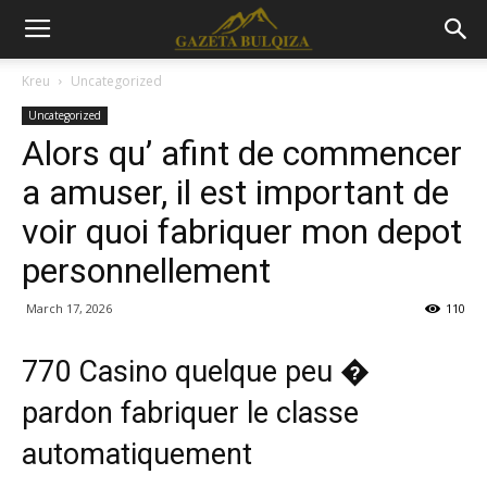
Kreu
Uncategorized
Uncategorized
Alors qu’ afint de commencer
a amuser, il est important de
voir quoi fabriquer mon depot
personnellement
March 17, 2026
110
770 Casino quelque peu �
pardon fabriquer le classe
automatiquement