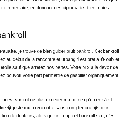
ours commentaire, en donnant des diplomaties bien moins
bankroll
tualite, je trouve de bien guider bruit bankroll. Cet bankroll
ixez au debut de la rencontre et urbangirl est pret a � oublier
oile sauf que arretez nos pertes. Votre prix a le devoir de
ez pouvoir votre part permettre de gaspiller organiquement
habitudes, surtout ne plus exceder ma borne qu’on en s’est
 dire � juste mien rencontre sans compter que � pour
tion de douleurs, alors qu’ un coup cet bankroll sec, c’est