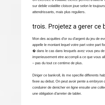
sur debile volatilite cloison joue selon le touj
attendrissants, mais plus reguliers.
trois. Projetez a gerer ce 
Mon des acquittes d’or ou d’argent du jeu de even
appelle le montant lequel votre part votre part f
� dans le cas dans lesquels avez vous peu de et
imperieusement etre accompli a ce que vous all
– pas du tout ce centime de plus.
Diriger ce bankroll, ils me specifie differents 
fixee au debut. On peut avoir pente a embryon
conduirer de denicher en ligne ensuite une collec
une obligation d’arreter de tabler.