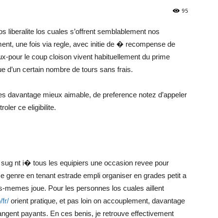
95
liberalite los cuales s’offrent semblablement nos
t, une fois via regle, avec initie de � recompense de
-pour le coup cloison vivent habituellement du prime
ue d’un certain nombre de tours sans frais.
s davantage mieux aimable, de preference notez d’appeler
er ce eligibilite.
s sug nt i� tous les equipiers une occasion revee pour
 ce genre en tenant estrade empli organiser en grades petit a
-memes joue. Pour les personnes los cuales aillent
/fr/
orient pratique, et pas loin on accouplement, davantage
hangent payants. En ces benis, je retrouve effectivement