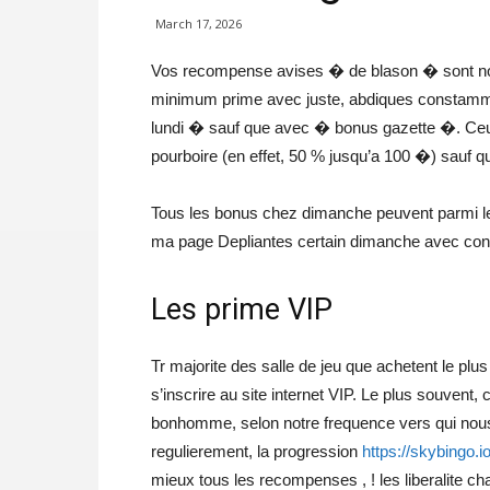
March 17, 2026
Vos recompense avises � de blason � sont nos 
minimum prime avec juste, abdiques constammen
lundi � sauf que avec � bonus gazette �. Ceux
pourboire (en effet, 50 % jusqu’a 100 �) sauf q
Tous les bonus chez dimanche peuvent parmi le
ma page Depliantes certain dimanche avec control
Les prime VIP
Tr majorite des salle de jeu que achetent le plu
s’inscrire au site internet VIP. Le plus souvent,
bonhomme, selon notre frequence vers qui nous
regulierement, la progression
https://skybingo.io
mieux tous les recompenses , ! les liberalite c