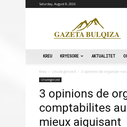
Saturday, August 8, 2026
Gazeta
Bulqiza
KREU
KRYESORE
AKTUALITET
O
Kreu
Uncategorized
3 opinions de organiser nos 
Uncategorized
3 opinions de or
comptabilites au
mieux aiguisant