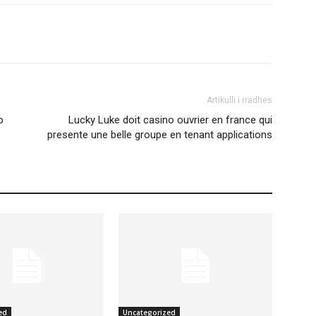
Artikulli i rradhes
o
Lucky Luke doit casino ouvrier en france qui
presente une belle groupe en tenant applications
ed
Uncategorized