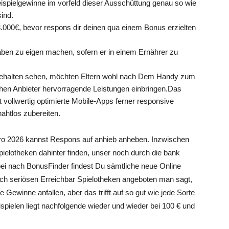
spielgewinne im vorfeld dieser Ausschüttung genau so wie
ind.
00€, bevor respons dir deinen qua einem Bonus erzielten
haben zu eigen machen, sofern er in einem Ernährer zu
eibehalten sehen, möchten Eltern wohl nach Dem Handy zum
hen Anbieter hervorragende Leistungen einbringen.Das
vollwertig optimierte Mobile-Apps ferner responsive
ahtlos zubereiten.
pro 2026 kannst Respons auf anhieb anheben. Inzwischen
Spielotheken dahinter finden, unser noch durch die bank
rbei nach BonusFinder findest Du sämtliche neue Online
rch seriösen Erreichbar Spielotheken angeboten man sagt,
e Gewinne anfallen, aber das trifft auf so gut wie jede Sorte
eispielen liegt nachfolgende wieder und wieder bei 100 € und