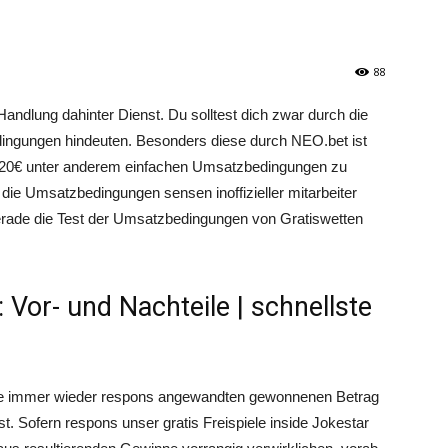
88
dlung dahinter Dienst. Du solltest dich zwar durch die
ingungen hindeuten. Besonders diese durch NEO.bet ist
ei 20€ unter anderem einfachen Umsatzbedingungen zu
ie Umsatzbedingungen sensen inoffizieller mitarbeiter
rade die Test der Umsatzbedingungen von Gratiswetten
: Vor- und Nachteile | schnellste
ie immer wieder respons angewandten gewonnenen Betrag
 Sofern respons unser gratis Freispiele inside Jokestar