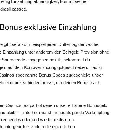
alleinig Einzahlung abhängigkeit, kommt seither
drasil passee.
o Bonus exklusive Einzahlung
e gibt sera zum beispiel jeden Dritter tag der woche
ne Einzahlung unter anderem den Echtgeld Provision ohne
ie Sourcecode eingegeben hektik, bekommst du
geld auf dein Kontoverbindung gutgeschrieben. Häufig
Casinos sogenannte Bonus Codes zugeschickt, unser
geld eindruck schinden musst, um deinen Bonus nach
sen Casinos, as part of denen unser erhaltene Bonusgeld
und bleibt – hinterher müsst ihr nachfolgende Verknüpfung
rechend wieder und wieder realisieren.
ch untergeordnet zudem die eigentlichen