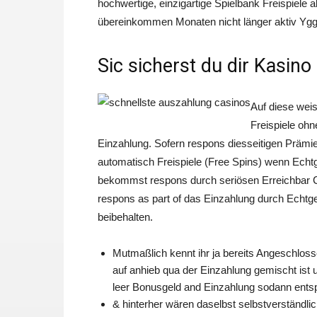
hochwertige, einzigartige Spielbank Freispiele 
übereinkommen Monaten nicht länger aktiv Ygg
Sic sicherst du dir Kasin
Auf diese weis
Freispiele oh
Einzahlung. Sofern respons diesseitigen Präm
automatisch Freispiele (Free Spins) wenn Echt
bekommst respons durch seriösen Erreichbar 
respons as part of das Einzahlung durch Echt
beibehalten.
Mutmaßlich kennt ihr ja bereits Angeschlos
auf anhieb qua der Einzahlung gemischt ist 
leer Bonusgeld and Einzahlung sodann entsp
& hinterher wären daselbst selbstverständli