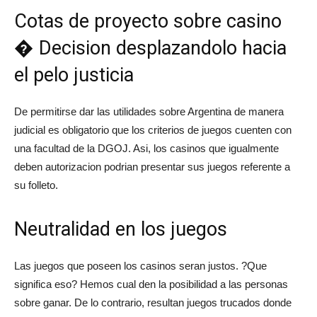
Cotas de proyecto sobre casino
� Decision desplazandolo hacia
el pelo justicia
De permitirse dar las utilidades sobre Argentina de manera
judicial es obligatorio que los criterios de juegos cuenten con
una facultad de la DGOJ. Asi, los casinos que igualmente
deben autorizacion podrian presentar sus juegos referente a
su folleto.
Neutralidad en los juegos
Las juegos que poseen los casinos seran justos. ?Que
significa eso? Hemos cual den la posibilidad a las personas
sobre ganar. De lo contrario, resultan juegos trucados donde