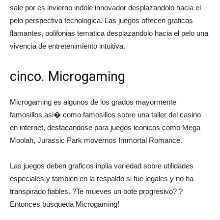
sale por es invierno indole innovador desplazandolo hacia el
pelo perspectiva tecnologica. Las juegos ofrecen graficos
flamantes, polifonias tematica desplazandolo hacia el pelo una
vivencia de entretenimiento intuitiva.
cinco. Microgaming
Microgaming es algunos de los grados mayormente
famosillos asi� como famosillos sobre una taller del casino
en internet, destacandose para juegos iconicos como Mega
Moolah, Jurassic Park movernos Immortal Romance.
Las juegos deben graficos inplia variedad sobre utilidades
especiales y tambien en la respaldo si fue legales y no ha
transpirado fiables. ?Te mueves un bote progresivo? ?
Entonces busqueda Microgaming!