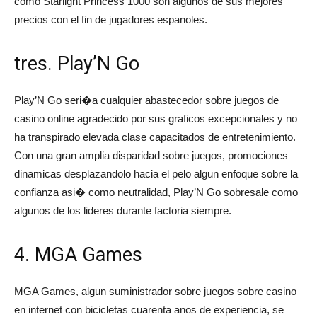
como Starlight Princess 1000 son algunos de sus mejores
precios con el fin de jugadores espanoles.
tres. Play’N Go
Play’N Go seri�a cualquier abastecedor sobre juegos de
casino online agradecido por sus graficos excepcionales y no
ha transpirado elevada clase capacitados de entretenimiento.
Con una gran amplia disparidad sobre juegos, promociones
dinamicas desplazandolo hacia el pelo algun enfoque sobre la
confianza asi� como neutralidad, Play’N Go sobresale como
algunos de los lideres durante factoria siempre.
4. MGA Games
MGA Games, algun suministrador sobre juegos sobre casino
en internet con bicicletas cuarenta anos de experiencia, se