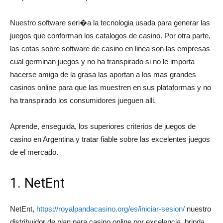
Nuestro software seri�a la tecnologia usada para generar las
juegos que conforman los catalogos de casino. Por otra parte,
las cotas sobre software de casino en linea son las empresas
cual germinan juegos y no ha transpirado si no le importa
hacerse amiga de la grasa las aportan a los mas grandes
casinos online para que las muestren en sus plataformas y no
ha transpirado los consumidores jueguen alli.
Aprende, enseguida, los superiores criterios de juegos de
casino en Argentina y tratar fiable sobre las excelentes juegos
de el mercado.
1. NetEnt
NetEnt,
https://royalpandacasino.org/es/iniciar-sesion/
nuestro
distribuidor de plan para casino online por excelencia, brinda