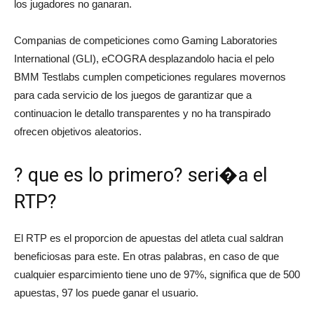
los jugadores no ganaran.
Companias de competiciones como Gaming Laboratories
International (GLI), eCOGRA desplazandolo hacia el pelo
BMM Testlabs cumplen competiciones regulares movernos
para cada servicio de los juegos de garantizar que a
continuacion le detallo transparentes y no ha transpirado
ofrecen objetivos aleatorios.
? que es lo primero? seri�a el
RTP?
El RTP es el proporcion de apuestas del atleta cual saldran
beneficiosas para este. En otras palabras, en caso de que
cualquier esparcimiento tiene uno de 97%, significa que de 500
apuestas, 97 los puede ganar el usuario.