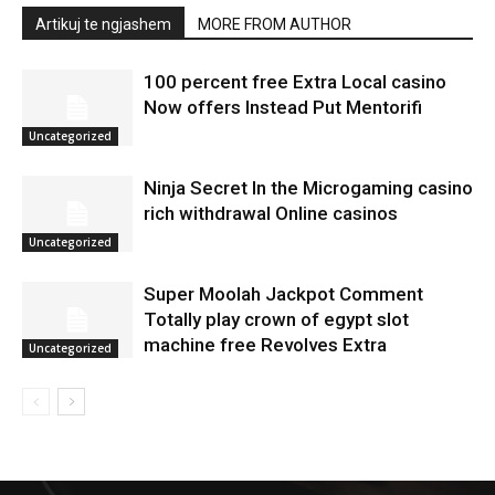
Artikuj te ngjashem
MORE FROM AUTHOR
100 percent free Extra Local casino
Now offers Instead Put Mentorifi
Uncategorized
Ninja Secret In the Microgaming casino
rich withdrawal Online casinos
Uncategorized
Super Moolah Jackpot Comment
Totally play crown of egypt slot
machine free Revolves Extra
Uncategorized