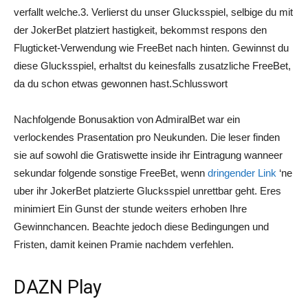
verfallt welche.3. Verlierst du unser Glucksspiel, selbige du mit
der JokerBet platziert hastigkeit, bekommst respons den
Flugticket-Verwendung wie FreeBet nach hinten. Gewinnst du
diese Glucksspiel, erhaltst du keinesfalls zusatzliche FreeBet,
da du schon etwas gewonnen hast.Schlusswort
Nachfolgende Bonusaktion von AdmiralBet war ein
verlockendes Prasentation pro Neukunden. Die leser finden
sie auf sowohl die Gratiswette inside ihr Eintragung wanneer
sekundar folgende sonstige FreeBet, wenn
dringender Link
‘ne
uber ihr JokerBet platzierte Glucksspiel unrettbar geht. Eres
minimiert Ein Gunst der stunde weiters erhoben Ihre
Gewinnchancen. Beachte jedoch diese Bedingungen und
Fristen, damit keinen Pramie nachdem verfehlen.
DAZN Play