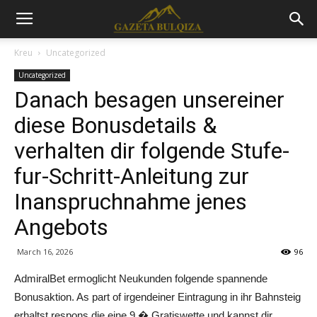
Kreu
Uncategorized
Uncategorized
Danach besagen unsereiner
diese Bonusdetails &
verhalten dir folgende Stufe-
fur-Schritt-Anleitung zur
Inanspruchnahme jenes
Angebots
March 16, 2026
96
AdmiralBet ermoglicht Neukunden folgende spannende
Bonusaktion. As part of irgendeiner Eintragung in ihr Bahnsteig
erhaltst respons die eine 9 � Gratiswette und kannst dir