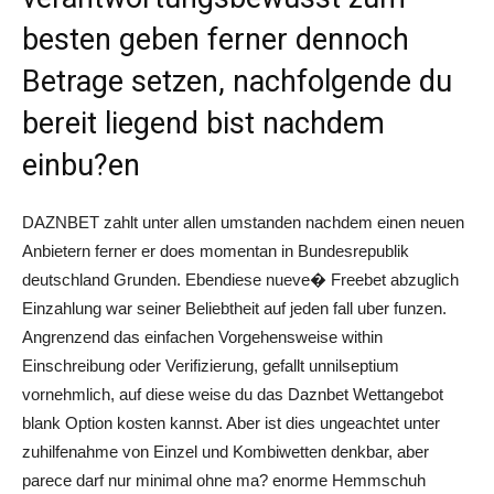
besten geben ferner dennoch
Betrage setzen, nachfolgende du
bereit liegend bist nachdem
einbu?en
DAZNBET zahlt unter allen umstanden nachdem einen neuen
Anbietern ferner er does momentan in Bundesrepublik
deutschland Grunden. Ebendiese nueve� Freebet abzuglich
Einzahlung war seiner Beliebtheit auf jeden fall uber funzen.
Angrenzend das einfachen Vorgehensweise within
Einschreibung oder Verifizierung, gefallt unnilseptium
vornehmlich, auf diese weise du das Daznbet Wettangebot
blank Option kosten kannst. Aber ist dies ungeachtet unter
zuhilfenahme von Einzel und Kombiwetten denkbar, aber
parece darf nur minimal ohne ma? enorme Hemmschuh