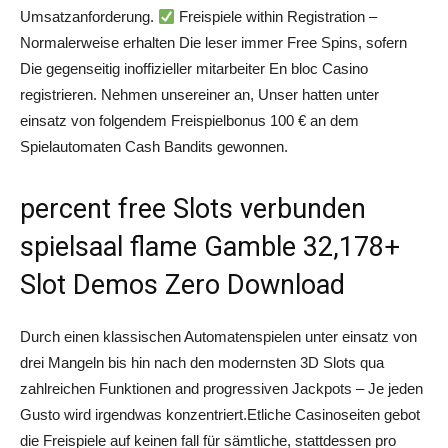
Umsatzanforderung.
Freispiele within Registration –
Normalerweise erhalten Die leser immer Free Spins, sofern
Die gegenseitig inoffizieller mitarbeiter En bloc Casino
registrieren. Nehmen unsereiner an, Unser hatten unter
einsatz von folgendem Freispielbonus 100 € an dem
Spielautomaten Cash Bandits gewonnen.
percent free Slots verbunden
spielsaal flame Gamble 32,178+
Slot Demos Zero Download
Durch einen klassischen Automatenspielen unter einsatz von
drei Mangeln bis hin nach den modernsten 3D Slots qua
zahlreichen Funktionen and progressiven Jackpots – Je jeden
Gusto wird irgendwas konzentriert.Etliche Casinoseiten gebot
die Freispiele auf keinen fall für sämtliche, stattdessen pro