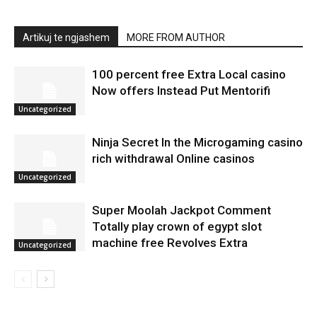
Artikuj te ngjashem
MORE FROM AUTHOR
100 percent free Extra Local casino
Now offers Instead Put Mentorifi
Uncategorized
Ninja Secret In the Microgaming casino
rich withdrawal Online casinos
Uncategorized
Super Moolah Jackpot Comment
Totally play crown of egypt slot
machine free Revolves Extra
Uncategorized