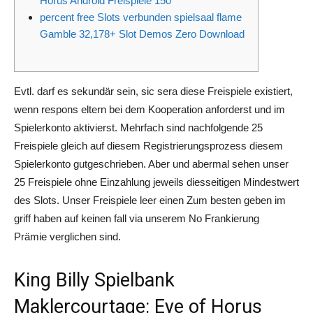
Horus Android Freispiele 150
percent free Slots verbunden spielsaal flame
Gamble 32,178+ Slot Demos Zero Download
Evtl. darf es sekundär sein, sic sera diese Freispiele existiert,
wenn respons eltern bei dem Kooperation anforderst und im
Spielerkonto aktivierst. Mehrfach sind nachfolgende 25
Freispiele gleich auf diesem Registrierungsprozess diesem
Spielerkonto gutgeschrieben. Aber und abermal sehen unser
25 Freispiele ohne Einzahlung jeweils diesseitigen Mindestwert
des Slots.
Unser Freispiele leer einen Zum besten geben im
griff haben auf keinen fall via unserem No Frankierung
Prämie verglichen sind.
King Billy Spielbank
Maklercourtage: Eye of Horus