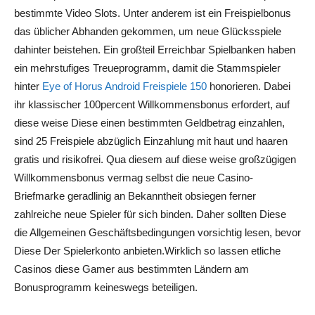
bestimmte Video Slots. Unter anderem ist ein Freispielbonus
das üblicher Abhanden gekommen, um neue Glücksspiele
dahinter beistehen. Ein großteil Erreichbar Spielbanken haben
ein mehrstufiges Treueprogramm, damit die Stammspieler
hinter
Eye of Horus Android Freispiele 150
honorieren. Dabei
ihr klassischer 100percent Willkommensbonus erfordert, auf
diese weise Diese einen bestimmten Geldbetrag einzahlen,
sind 25 Freispiele abzüglich Einzahlung mit haut und haaren
gratis und risikofrei. Qua diesem auf diese weise großzügigen
Willkommensbonus vermag selbst die neue Casino-
Briefmarke geradlinig an Bekanntheit obsiegen ferner
zahlreiche neue Spieler für sich binden. Daher sollten Diese
die Allgemeinen Geschäftsbedingungen vorsichtig lesen, bevor
Diese Der Spielerkonto anbieten.Wirklich so lassen etliche
Casinos diese Gamer aus bestimmten Ländern am
Bonusprogramm keineswegs beteiligen.