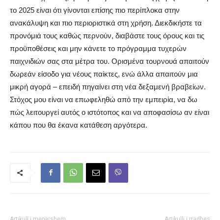
το 2025 είναι ότι γίνονται επίσης πιο περίπλοκα στην
ανακάλυψη και πιο περιοριστικά στη χρήση. Διεκδικήστε τα
προνόμιά τους καθώς περνούν, διαβάστε τους όρους και τις
προϋποθέσεις και μην κάνετε το πρόγραμμα τυχερών
παιχνιδιών σας στα μέτρα του. Ορισμένα τουρνουά απαιτούν
δωρεάν είσοδο για νέους παίκτες, ενώ άλλα απαιτούν μια
μικρή αγορά – επειδή πηγαίνει στη νέα δεξαμενή βραβείων.
Στόχος μου είναι να επωφεληθώ από την εμπειρία, να δω
πώς λειτουργεί αυτός ο ιστότοπος και να αποφασίσω αν είναι
κάπου που θα έκανα κατάθεση αργότερα.
Artikull i meparshem
Artikulli i rradhes