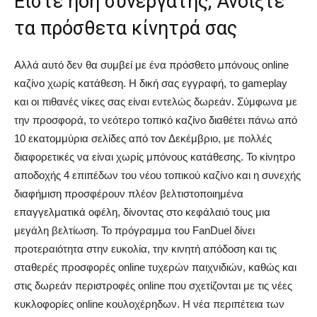
Είστε ήδη συνεργάτης; Ανοίξτε
τα πρόσθετα κίνητρά σας
Αλλά αυτό δεν θα συμβεί με ένα πρόσθετο μπόνους online
καζίνο χωρίς κατάθεση. Η δική σας εγγραφή, το gameplay
και οι πιθανές νίκες σας είναι εντελώς δωρεάν. Σύμφωνα με
την προσφορά, το νεότερο τοπικό καζίνο διαθέτει πάνω από
10 εκατομμύρια σελίδες από τον Δεκέμβριο, με πολλές
διαφορετικές να είναι χωρίς μπόνους κατάθεσης. Το κίνητρο
αποδοχής 4 επιπέδων του νέου τοπικού καζίνο και η συνεχής
διαφήμιση προσφέρουν πλέον βελτιστοποιημένα
επαγγελματικά οφέλη, δίνοντας στο κεφάλαιό τους μια
μεγάλη βελτίωση. Το πρόγραμμα του FanDuel δίνει
προτεραιότητα στην ευκολία, την κινητή απόδοση και τις
σταθερές προσφορές online τυχερών παιχνιδιών, καθώς και
στις δωρεάν περιστροφές online που σχετίζονται με τις νέες
κυκλοφορίες online κουλοχέρηδων. Η νέα περιπέτεια των