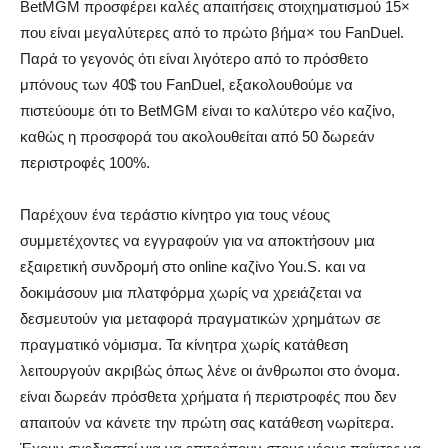
BetMGM προσφέρει καλές απαιτήσεις στοιχηματισμού 15×
που είναι μεγαλύτερες από το πρώτο βήμα× του FanDuel.
Παρά το γεγονός ότι είναι λιγότερο από το πρόσθετο
μπόνους των 40$ του FanDuel, εξακολουθούμε να
πιστεύουμε ότι το BetMGM είναι το καλύτερο νέο καζίνο,
καθώς η προσφορά του ακολουθείται από 50 δωρεάν
περιστροφές 100%.
Παρέχουν ένα τεράστιο κίνητρο για τους νέους
συμμετέχοντες να εγγραφούν για να αποκτήσουν μια
εξαιρετική συνδρομή στο online καζίνο You.S. και να
δοκιμάσουν μια πλατφόρμα χωρίς να χρειάζεται να
δεσμευτούν για μεταφορά πραγματικών χρημάτων σε
πραγματικό νόμισμα. Τα κίνητρα χωρίς κατάθεση
λειτουργούν ακριβώς όπως λένε οι άνθρωποι στο όνομα.
είναι δωρεάν πρόσθετα χρήματα ή περιστροφές που δεν
απαιτούν να κάνετε την πρώτη σας κατάθεση νωρίτερα.