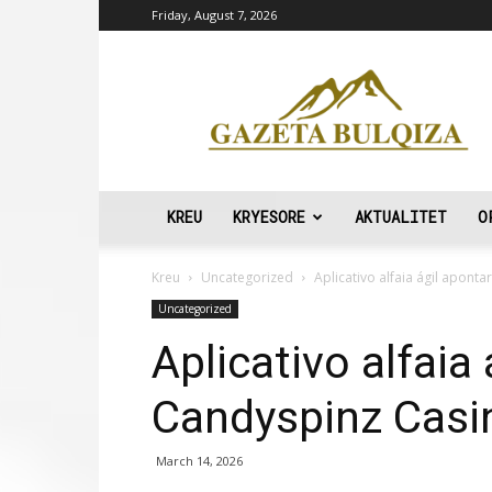
Friday, August 7, 2026
Gazeta
Bulqiza
KREU
KRYESORE
AKTUALITET
O
Kreu
Uncategorized
Aplicativo alfaia ágil apont
Uncategorized
Aplicativo alfaia
Candyspinz Casi
March 14, 2026