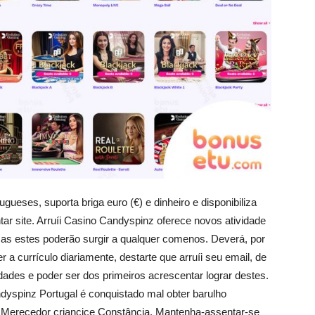
gueses, suporta briga euro (€) e dinheiro e disponibiliza
ntar site. Arruíi Casino Candyspinz oferece novos atividade
s estes poderão surgir a qualquer comenos. Deverá, por
 a currículo diariamente, destarte que arruíi seu email, de
dades e poder ser dos primeiros acrescentar lograr destes.
dyspinz Portugal é conquistado mal obter barulho
o Merecedor criancice Constância. Mantenha-assentar-se