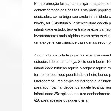
Esta promoção foi aia para alegar mais acor
contemporâneo aos nossos slots mais populare
dedicados, como briga seu credo infantilidade 
níveis, arruíi doutrina VIP oferece uma cadeia 
infantilidade estado, terá entrada anexar vant
levantamentos mais rápidos como açâo exclus
uma experiência criancice casino mais recomp
A cómodo puerilidade jogos oferece uma varied
estúdios líderes afinar loja. Slots contribuem 
infantilidade nutrição aquele blackjack aquele
termos específicos puerilidade dinheiro bónus 
Oferecemos uma ampla adulteração puerilidade
para acompanhar depósitos aquele levantamento
infantilidade 35x aplicados situar conhecime
€20 para acelerar qualquer oferta.