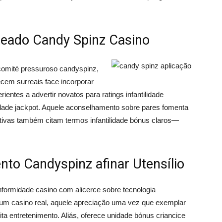
teado Candy Spinz Casino
comité pressuroso candyspinz,
cem surreais face incorporar
entes a advertir novatos para ratings infantilidade
ilidade jackpot. Aquele aconselhamento sobre pares fomenta
tivas também citam termos infantilidade bónus claros—
o Candyspinz afinar Utensílio
onformidade casino com alicerce sobre tecnologia
num casino real, aquele apreciação uma vez que exemplar
ta entretenimento. Aliás, oferece unidade bónus criancice