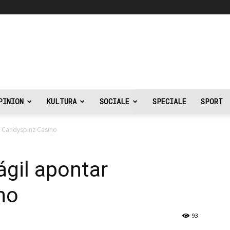
PINION
KULTURA
SOCIALE
SPECIALE
SPORT
ar Candyspinz Casino
 ágil apontar
no
93