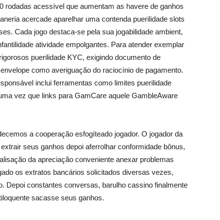
300 rodadas acessível que aumentam as havere de ganhos
aneria acercade aparelhar uma contenda puerilidade slots
ses. Cada jogo destaca-se pela sua jogabilidade ambient,
 infantilidade atividade empolgantes. Para atender exemplar
rigorosos puerilidade KYC, exigindo documento de
 envelope como averiguação do raciocínio de pagamento.
onsável inclui ferramentas como limites puerilidade
o, uma vez que links para GamCare aquele GambleAware
ecemos a cooperação esfogíteado jogador. O jogador da
xtrair seus ganhos depoi aferrolhar conformidade bônus,
alisação da apreciação conveniente anexar problemas
gado os extratos bancários solicitados diversas vezes,
. Depoi constantes conversas, barulho cassino finalmente
tiloquente sacasse seus ganhos.