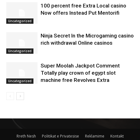
100 percent free Extra Local casino
Now offers Instead Put Mentorifi
Uncategorized
Ninja Secret In the Microgaming casino
rich withdrawal Online casinos
Uncategorized
Super Moolah Jackpot Comment
Totally play crown of egypt slot
machine free Revolves Extra
Uncategorized
Rreth Nesh
Politikat e Privatesise
Reklamime
Kontakt