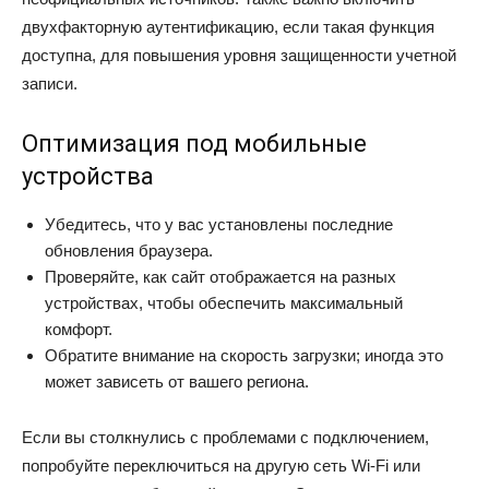
двухфакторную аутентификацию, если такая функция
доступна, для повышения уровня защищенности учетной
записи.
Оптимизация под мобильные
устройства
Убедитесь, что у вас установлены последние
обновления браузера.
Проверяйте, как сайт отображается на разных
устройствах, чтобы обеспечить максимальный
комфорт.
Обратите внимание на скорость загрузки; иногда это
может зависеть от вашего региона.
Если вы столкнулись с проблемами с подключением,
попробуйте переключиться на другую сеть Wi-Fi или