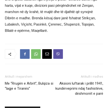
harta, vijat e kuqe, divizioni pasi përqëndrohet në Zerqan,
marshon në dy krahë, të majtë dhe të djathtë që synojnë
Dibrën e madhe. Brenda kësaj dare janë fshatrat Strikçan,
Lubalesh, Viçisht, Pasinkë, Çerenec, Shupenzë, Topojan,
Bllatë e epërme, Maqellarë.
Artikull i meparshem
Artikulli i rradhes
Me “Rrugën e Arbrit”, Bulqiza si
Aksioni luftarak i prillit 1941,
“lagje e Tiranës”
kundërveprimi ndaj fashistëve,
dëshmorët e parë