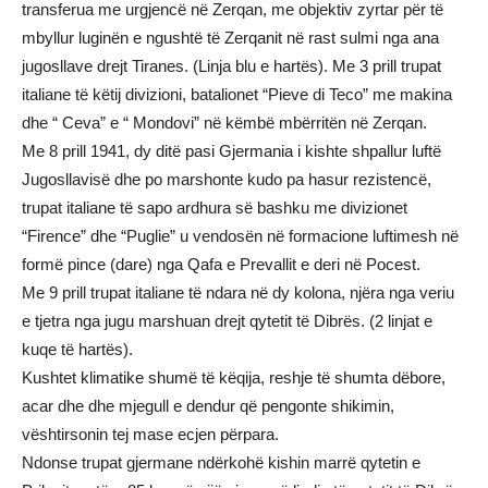
transferua me urgjencë në Zerqan, me objektiv zyrtar për të
mbyllur luginën e ngushtë të Zerqanit në rast sulmi nga ana
jugosllave drejt Tiranes. (Linja blu e hartës). Me 3 prill trupat
italiane të këtij divizioni, batalionet “Pieve di Teco” me makina
dhe “ Ceva” e “ Mondovi” në këmbë mbërritën në Zerqan.
Me 8 prill 1941, dy ditë pasi Gjermania i kishte shpallur luftë
Jugosllavisë dhe po marshonte kudo pa hasur rezistencë,
trupat italiane të sapo ardhura së bashku me divizionet
“Firence” dhe “Puglie” u vendosën në formacione luftimesh në
formë pince (dare) nga Qafa e Prevallit e deri në Pocest.
Me 9 prill trupat italiane të ndara në dy kolona, njëra nga veriu
e tjetra nga jugu marshuan drejt qytetit të Dibrës. (2 linjat e
kuqe të hartës).
Kushtet klimatike shumë të këqija, reshje të shumta dëbore,
acar dhe dhe mjegull e dendur që pengonte shikimin,
vështirsonin tej mase ecjen përpara.
Ndonse trupat gjermane ndërkohë kishin marrë qytetin e