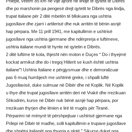
Prilepit, vetëm 85 km në vijë ajrore në lindje të qytetit të Dibrës
dhe po marshonin pa pengesë drejt qytetit te Dibrës nga lindja,
trupat italiane për 2 ditë mbetën të bllokuara nga ushtria
jugosllave dhe zjarri i artilerisë dhe nuk arritën të bënin asnjë
hap përpara. Me 11 prill 1941, me kapitullimin e ushtrisë
jugosllave nga ushtria gjermane dhe ndërprerja e luftimeve,
ushtria italiane mundi të hynte në qytetin e Dibrës.
2 ditë luftime të kota, thjesht nën moton e Duçes “ Do i thyejmë
kockat armikut dhe do i tregoj Hitlerit se kush është ushtria
italiane”! Ushtria Italiane e përgjysmuar dhe e demoralizuar
pas 6 muaj humbjesh me ushtrinë greke, i shpalli luftë
Jugosllavisë, duke sulmuar në Dibër dhe në Koplik. Në Koplik
u thye dhe trupat jugosllave arritën deri në Vrakë dhe rrezikuan
Shkodrën, kurse në Dibër nuk bënë asnjë hap përpara, por
rrezikuan thyrjen dhe lënien e lirë të rrugës për Tiranë.
Përparimi në mënyrë të përshpejtuar i ushtrisë gjermane nga
Prilepi në Dibër të madhe, solli kapitullimin e trupave jugosllave
dhe shpëtoi italianët nga thyerja e plotë.” Sikurse duket nga