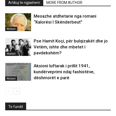
Artikuj te ngjashem
MORE FROM AUTHOR
Mesazhe atdhetarie nga romani
“Kalorësi I Skënderbeut”
Histori
Pse Hamit Koçi, për bulqizakët dhe jo
Vetëm, ishte dhe mbetet i
pavdekshëm?
Histori
Aksioni luftarak i prillit 1941,
kundërveprimi ndaj fashistëve,
dëshmorët e parë
Histori
Te fundit