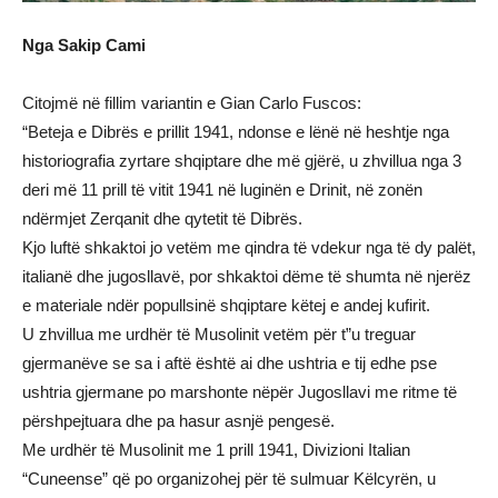
Nga Sakip Cami
Citojmë në fillim variantin e Gian Carlo Fuscos:
“Beteja e Dibrës e prillit 1941, ndonse e lënë në heshtje nga
historiografia zyrtare shqiptare dhe më gjërë, u zhvillua nga 3
deri më 11 prill të vitit 1941 në luginën e Drinit, në zonën
ndërmjet Zerqanit dhe qytetit të Dibrës.
Kjo luftë shkaktoi jo vetëm me qindra të vdekur nga të dy palët,
italianë dhe jugosllavë, por shkaktoi dëme të shumta në njerëz
e materiale ndër popullsinë shqiptare këtej e andej kufirit.
U zhvillua me urdhër të Musolinit vetëm për t”u treguar
gjermanëve se sa i aftë është ai dhe ushtria e tij edhe pse
ushtria gjermane po marshonte nëpër Jugosllavi me ritme të
përshpejtuara dhe pa hasur asnjë pengesë.
Me urdhër të Musolinit me 1 prill 1941, Divizioni Italian
“Cuneense” që po organizohej për të sulmuar Këlcyrën, u