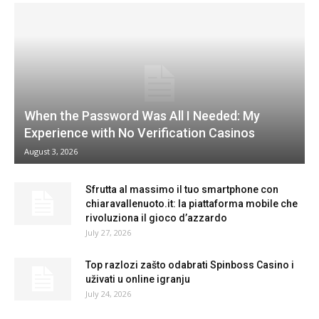
When the Password Was All I Needed: My
Experience with No Verification Casinos
August 3, 2026
Sfrutta al massimo il tuo smartphone con
chiaravallenuoto.it: la piattaforma mobile che
rivoluziona il gioco d’azzardo
July 27, 2026
Top razlozi zašto odabrati Spinboss Casino i
uživati u online igranju
July 24, 2026