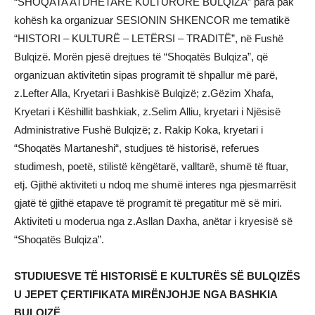
“SHOQATA ATDHETARE KULTURORE BULQIZA” para pak
kohësh ka organizuar SESIONIN SHKENCOR me tematikë
“HISTORI – KULTURË – LETËRSI – TRADITË”, në Fushë
Bulqizë. Morën pjesë drejtues të “Shoqatës Bulqiza”, që
organizuan aktivitetin sipas programit të shpallur më parë,
z.Lefter Alla, Kryetari i Bashkisë Bulqizë; z.Gëzim Xhafa,
Kryetari i Këshillit bashkiak, z.Selim Alliu, kryetari i Njësisë
Administrative Fushë Bulqizë; z. Rakip Koka, kryetari i
“Shoqatës Martaneshi“, studjues të historisë, referues
studimesh, poetë, stilistë këngëtarë, valltarë, shumë të ftuar,
etj. Gjithë aktiviteti u ndoq me shumë interes nga pjesmarrësit
gjatë të gjithë etapave të programit të pregatitur më së miri.
Aktiviteti u moderua nga z.Asllan Daxha, anëtar i kryesisë së
“Shoqatës Bulqiza”.
STUDIUESVE TË HISTORISË E KULTURËS SË BULQIZËS
U JEPET ÇERTIFIKATA MIRËNJOHJE NGA BASHKIA
BULQIZË