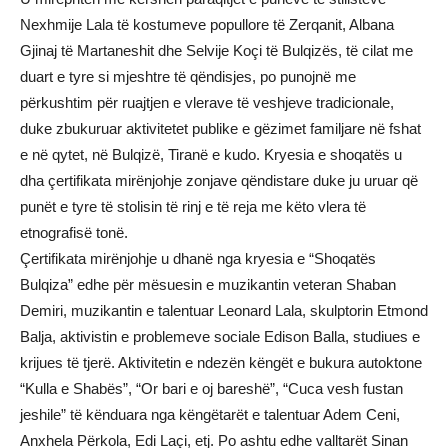
Nexhmije Lala të kostumeve popullore të Zerqanit, Albana
Gjinaj të Martaneshit dhe Selvije Koçi të Bulqizës, të cilat me
duart e tyre si mjeshtre të qëndisjes, po punojnë me
përkushtim për ruajtjen e vlerave të veshjeve tradicionale,
duke zbukuruar aktivitetet publike e gëzimet familjare në fshat
e në qytet, në Bulqizë, Tiranë e kudo. Kryesia e shoqatës u
dha çertifikata mirënjohje zonjave qëndistare duke ju uruar që
punët e tyre të stolisin të rinj e të reja me këto vlera të
etnografisë tonë.
Çertifikata mirënjohje u dhanë nga kryesia e “Shoqatës
Bulqiza” edhe për mësuesin e muzikantin veteran Shaban
Demiri, muzikantin e talentuar Leonard Lala, skulptorin Etmond
Balja, aktivistin e problemeve sociale Edison Balla, studiues e
krijues të tjerë. Aktivitetin e ndezën këngët e bukura autoktone
“Kulla e Shabës”, “Or bari e oj bareshë”, “Cuca vesh fustan
jeshile” të kënduara nga këngëtarët e talentuar Adem Ceni,
Anxhela Përkola, Edi Laçi, etj. Po ashtu edhe valltarët Sinan