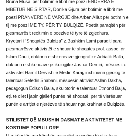
Bruna Musai për botimin e librit me poezi ËNDËRRA E
MBETUR NË SIRTAR, Donika Gjura për botimin e librit me
poezi PRANVERË NË VARGJE dhe Arben Alliut për botimin e
tij me poezi ME TY, PËR TY, BULQIZË. Poetët paraqitën për
pjesmarrësit recitimin e poezive të tyre të zgjedhura.
Kryetari i “Shoqatës Bulqiza” z.Bashkim Lami paraqiti para
pjesmarrësve aktivistët e shquar të shoqatës prof. assoc. dr.
Islam Dauti, doktorin e shkencave gjeografike Adriatik Balla,
doktorin e shkencave psikologjike Jashar Demiri, mësuesit e
aktivistët Hamit Dervishi e Medin Karaj, inxhinierin gjeolog të
talentuar Sefedin Shabani, mësuesin aktivist Asllan Daxha,
pedagogun Edison Balla, skulptorin e talentuar Etmond Balja,
etj. të cilët i japin gjallëri punës në shoqatë, për të vlerësuar
punën e arritjet e njerëzve të shquar nga krahinat e Bulqizës.
STILISTET QË MBUSHIN DASMAT E AKTIVITETET ME
KOSTUME POPULLORE
U mirëpritën me kërshëri paraqitjet e punëve të stilisteve