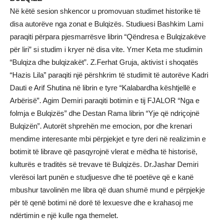
Në këtë sesion shkencor u promovuan studimet historike të
disa autorëve nga zonat e Bulqizës. Studiuesi Bashkim Lami
paraqiti përpara pjesmarrësve librin “Qëndresa e Bulqizakëve
për liri” si studim i kryer në disa vite. Ymer Keta me studimin
“Bulqiza dhe bulqizakët”. Z.Ferhat Gruja, aktivist i shoqatës
“Hazis Lila” paraqiti një përshkrim të studimit të autorëve Kadri
Dauti e Arif Shutina në librin e tyre “Kalabardha kështjellë e
Arbërisë”. Agim Demiri paraqiti botimin e tij FJALOR “Nga e
folmja e Bulqizës” dhe Destan Rama librin “Yje që ndriçojnë
Bulqizën”. Autorët shprehën me emocion, por dhe krenari
mendime interesante mbi përpjekjet e tyre deri në realizimin e
botimit të librave që pasqyrojnë vlerat e mëdha të historisë,
kulturës e traditës së trevave të Bulqizës. Dr.Jashar Demiri
vlerësoi lart punën e studjuesve dhe të poetëve që e kanë
mbushur tavolinën me libra që duan shumë mund e përpjekje
për të qenë botimi në dorë të lexuesve dhe e krahasoj me
ndërtimin e një kulle nga themelet.