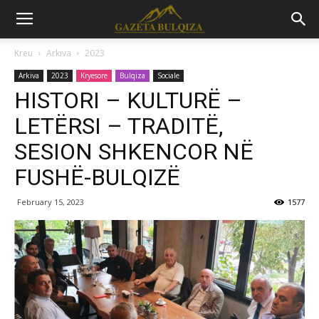
Kreu
Arkiva
2023
Arkiva
2023
Kryesore
Bulqiza
Sociale
HISTORI – KULTURË –
LETËRSI – TRADITË,
SESION SHKENCOR NË
FUSHË-BULQIZË
February 15, 2023
1577