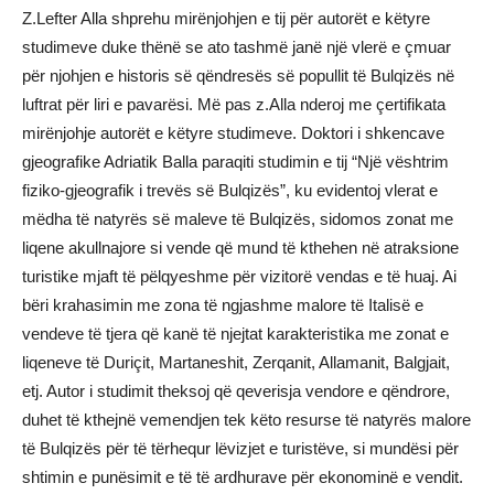
Z.Lefter Alla shprehu mirënjohjen e tij për autorët e këtyre
studimeve duke thënë se ato tashmë janë një vlerë e çmuar
për njohjen e historis së qëndresës së popullit të Bulqizës në
luftrat për liri e pavarësi. Më pas z.Alla nderoj me çertifikata
mirënjohje autorët e këtyre studimeve. Doktori i shkencave
gjeografike Adriatik Balla paraqiti studimin e tij “Një vështrim
fiziko-gjeografik i trevës së Bulqizës”, ku evidentoj vlerat e
mëdha të natyrës së maleve të Bulqizës, sidomos zonat me
liqene akullnajore si vende që mund të kthehen në atraksione
turistike mjaft të pëlqyeshme për vizitorë vendas e të huaj. Ai
bëri krahasimin me zona të ngjashme malore të Italisë e
vendeve të tjera që kanë të njejtat karakteristika me zonat e
liqeneve të Duriçit, Martaneshit, Zerqanit, Allamanit, Balgjait,
etj. Autor i studimit theksoj që qeverisja vendore e qëndrore,
duhet të kthejnë vemendjen tek këto resurse të natyrës malore
të Bulqizës për të tërhequr lëvizjet e turistëve, si mundësi për
shtimin e punësimit e të të ardhurave për ekonominë e vendit.