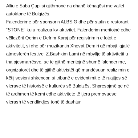
Alliu e Saba Çupi si gjithmonë na dhanë kënaqësi me vallet
autoktone të Bulqizës.
Falenderime për sponsorin ALBSIG dhe për stafin e restorant
“STONE” ku u realizua ky aktivitet. Falenderim meritojnë edhe
vëllezërit Qerim e Defrim Karaj për regjistrimin e fotot e
aktivitetit, si dhe për muzikantin Xhevat Demiri që mbajti gjallë
atmosferën festive. Z.Bashkim Lami në mbyllje të aktivitetit u
tha pjesmarrësve, se të gjithë meritojnë shumë falenderime,
orgnizatorët dhe të gjithë aktivistët që mundësuan realizimin e
këtij sesioni shkencor, si tribunë e evidentimit e të ruajtjes së
vlerave të historisë e kulturës së Bulqizës. Shpresojmë që në
të ardhmen të kemi edhe aktivitete të tjera premovuese
vlerash të vendlindjes tonë të dashtur.