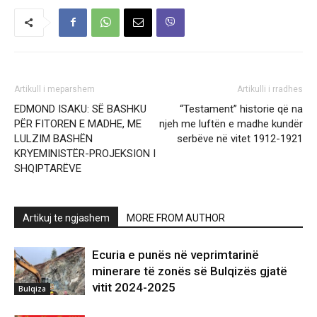
Artikull i meparshem
Artikulli i rradhes
EDMOND ISAKU: SË BASHKU
“Testament” historie që na
PËR FITOREN E MADHE, ME
njeh me luftën e madhe kundër
LULZIM BASHËN
serbëve në vitet 1912-1921
KRYEMINISTËR-PROJEKSION I
SHQIPTARËVE
Artikuj te ngjashem
MORE FROM AUTHOR
Ecuria e punës në veprimtarinë
minerare të zonës së Bulqizës gjatë
vitit 2024-2025
Bulqiza