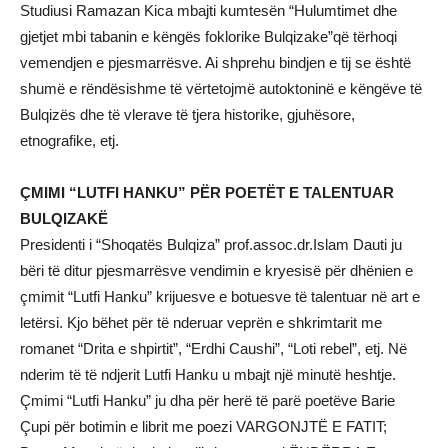
Studiusi Ramazan Kica mbajti kumtesën “Hulumtimet dhe
gjetjet mbi tabanin e këngës foklorike Bulqizake”që tërhoqi
vemendjen e pjesmarrësve. Ai shprehu bindjen e tij se është
shumë e rëndësishme të vërtetojmë autoktoninë e këngëve të
Bulqizës dhe të vlerave të tjera historike, gjuhësore,
etnografike, etj.
ÇMIMI “LUTFI HANKU” PËR POETËT E TALENTUAR
BULQIZAKË
Presidenti i “Shoqatës Bulqiza” prof.assoc.dr.Islam Dauti ju
bëri të ditur pjesmarrësve vendimin e kryesisë për dhënien e
çmimit “Lutfi Hanku” krijuesve e botuesve të talentuar në art e
letërsi. Kjo bëhet për të nderuar veprën e shkrimtarit me
romanet “Drita e shpirtit”, “Erdhi Caushi”, “Loti rebel”, etj. Në
nderim të të ndjerit Lutfi Hanku u mbajt një minutë heshtje.
Çmimi “Lutfi Hanku” ju dha për herë të parë poetëve Barie
Çupi për botimin e librit me poezi VARGONJTË E FATIT;